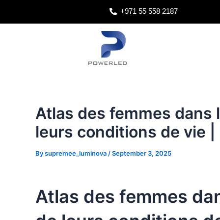
Skip
Post
+971 55 558 2187
to
navigation
content
Atlas des femmes dans l
leurs conditions de vie |
By
supremee_luminova
/
September 3, 2025
Atlas des femmes dans