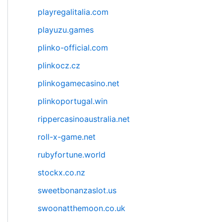
playregalitalia.com
playuzu.games
plinko-official.com
plinkocz.cz
plinkogamecasino.net
plinkoportugal.win
rippercasinoaustralia.net
roll-x-game.net
rubyfortune.world
stockx.co.nz
sweetbonanzaslot.us
swoonatthemoon.co.uk