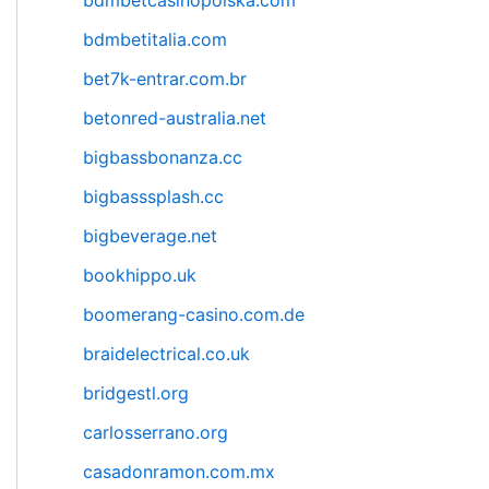
bdmbetcasinopolska.com
bdmbetitalia.com
bet7k-entrar.com.br
betonred-australia.net
bigbassbonanza.cc
bigbasssplash.cc
bigbeverage.net
bookhippo.uk
boomerang-casino.com.de
braidelectrical.co.uk
bridgestl.org
carlosserrano.org
casadonramon.com.mx