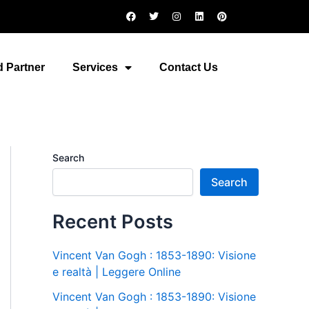
F
T
I
L
P
a
w
n
i
i
c
i
s
n
n
e
t
t
k
t
b
t
a
e
e
o
e
g
d
r
 Partner
Services
Contact Us
o
r
r
i
e
k
a
n
s
m
t
Search
Search
Recent Posts
Vincent Van Gogh : 1853-1890: Visione
e realtà | Leggere Online
Vincent Van Gogh : 1853-1890: Visione