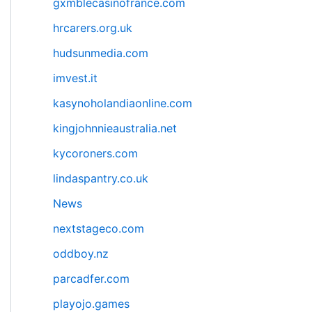
gxmblecasinofrance.com
hrcarers.org.uk
hudsunmedia.com
imvest.it
kasynoholandiaonline.com
kingjohnnieaustralia.net
kycoroners.com
lindaspantry.co.uk
News
nextstageco.com
oddboy.nz
parcadfer.com
playojo.games