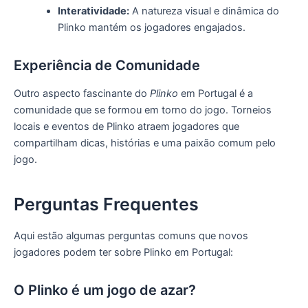
Interatividade:
A natureza visual e dinâmica do
Plinko mantém os jogadores engajados.
Experiência de Comunidade
Outro aspecto fascinante do
Plinko
em Portugal é a
comunidade que se formou em torno do jogo. Torneios
locais e eventos de Plinko atraem jogadores que
compartilham dicas, histórias e uma paixão comum pelo
jogo.
Perguntas Frequentes
Aqui estão algumas perguntas comuns que novos
jogadores podem ter sobre Plinko em Portugal:
O Plinko é um jogo de azar?