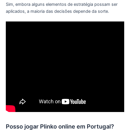
Sim, embora alguns elementos de estratégia possam ser
aplicados, a maioria das decisões depende da sorte.
Posso jogar Plinko online em Portugal?