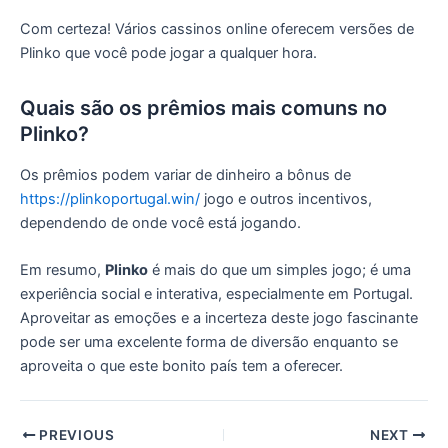
Com certeza! Vários cassinos online oferecem versões de
Plinko que você pode jogar a qualquer hora.
Quais são os prêmios mais comuns no
Plinko?
Os prêmios podem variar de dinheiro a bônus de
https://plinkoportugal.win/
jogo e outros incentivos,
dependendo de onde você está jogando.
Em resumo,
Plinko
é mais do que um simples jogo; é uma
experiência social e interativa, especialmente em Portugal.
Aproveitar as emoções e a incerteza deste jogo fascinante
pode ser uma excelente forma de diversão enquanto se
aproveita o que este bonito país tem a oferecer.
PREVIOUS
NEXT