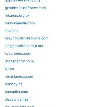
gopbeavercounty.org
gxmblecasinofrance.com
hrcarers.org.uk
hudsunmedia.com
imvest.it
kasynoholandiaonline.com
kingjohnnieaustralia.net
kycoroners.com
lindaspantry.co.uk
News
nextstageco.com
oddboy.nz
parcadfer.com
playojo.games
playregalitalia.com