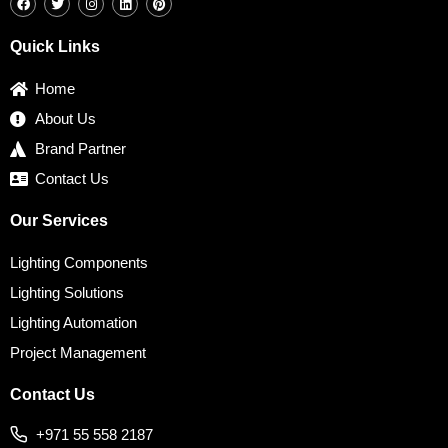
c
i
s
n
n
e
t
t
k
t
b
t
a
e
e
Quick Links
o
e
g
d
r
o
r
r
i
e
k
a
n
s
Home
m
t
About Us
Brand Partner
Contact Us
Our Services
Lighting Components
Lighting Solutions
Lighting Automation
Project Management
Contact Us
+971 55 558 2187