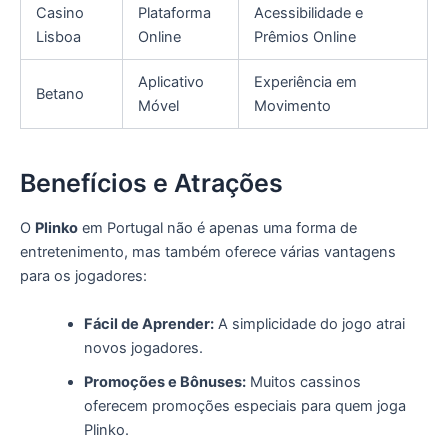
Casino
Plataforma
Acessibilidade e
Lisboa
Online
Prêmios Online
Aplicativo
Experiência em
Betano
Móvel
Movimento
Benefícios e Atrações
O
Plinko
em Portugal não é apenas uma forma de
entretenimento, mas também oferece várias vantagens
para os jogadores:
Fácil de Aprender:
A simplicidade do jogo atrai
novos jogadores.
Promoções e Bônuses:
Muitos cassinos
oferecem promoções especiais para quem joga
Plinko.