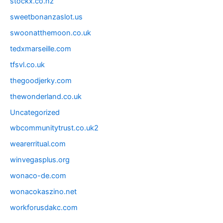
stockx.co.nz
sweetbonanzaslot.us
swoonatthemoon.co.uk
tedxmarseille.com
tfsvl.co.uk
thegoodjerky.com
thewonderland.co.uk
Uncategorized
wbcommunitytrust.co.uk2
wearerritual.com
winvegasplus.org
wonaco-de.com
wonacokaszino.net
workforusdakc.com