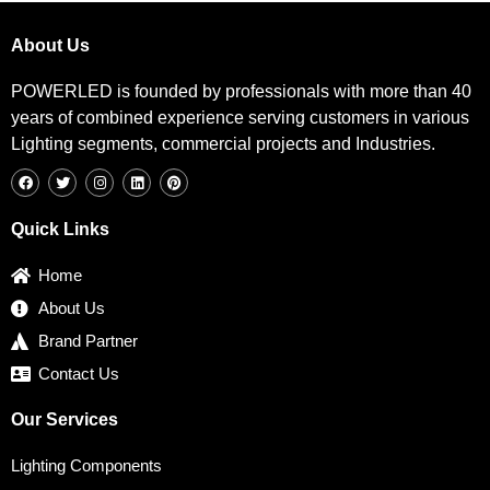
About Us
POWERLED is founded by professionals with more than 40
years of combined experience serving customers in various
Lighting segments, commercial projects and Industries.
F
T
I
L
P
a
w
n
i
i
c
i
s
n
n
e
t
t
k
t
b
t
a
e
e
Quick Links
o
e
g
d
r
o
r
r
i
e
k
a
n
s
Home
m
t
About Us
Brand Partner
Contact Us
Our Services
Lighting Components