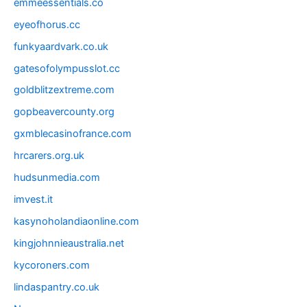
emmeessentials.co
eyeofhorus.cc
funkyaardvark.co.uk
gatesofolympusslot.cc
goldblitzextreme.com
gopbeavercounty.org
gxmblecasinofrance.com
hrcarers.org.uk
hudsunmedia.com
imvest.it
kasynoholandiaonline.com
kingjohnnieaustralia.net
kycoroners.com
lindaspantry.co.uk