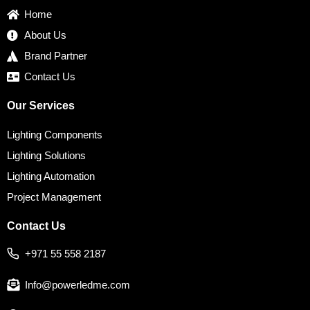
k
a
n
s
Home
m
t
About Us
Brand Partner
Contact Us
Our Services
Lighting Components
Lighting Solutions
Lighting Automation
Project Management
Contact Us
+971 55 558 2187
Info@powerledme.com