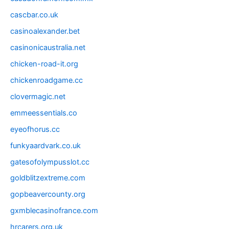
cascbar.co.uk
casinoalexander.bet
casinonicaustralia.net
chicken-road-it.org
chickenroadgame.cc
clovermagic.net
emmeessentials.co
eyeofhorus.cc
funkyaardvark.co.uk
gatesofolympusslot.cc
goldblitzextreme.com
gopbeavercounty.org
gxmblecasinofrance.com
hrcarers.org.uk