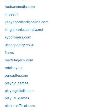
hudsunmedia.com
imvest.it
kasynoholandiaonline.com
kingjohnnieaustralia.net
kycoroners.com
lindaspantry.co.uk
News
nextstageco.com
oddboy.nz
parcadfer.com
playojo.games
playregalitalia.com
playuzu.games
plinko-official.com