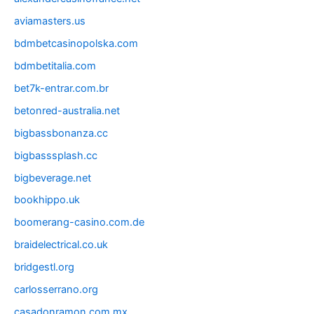
aviamasters.us
bdmbetcasinopolska.com
bdmbetitalia.com
bet7k-entrar.com.br
betonred-australia.net
bigbassbonanza.cc
bigbasssplash.cc
bigbeverage.net
bookhippo.uk
boomerang-casino.com.de
braidelectrical.co.uk
bridgestl.org
carlosserrano.org
casadonramon.com.mx