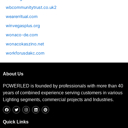
wbcommunitytrust.co.uk2
wearerritual.com
winvegasplus.org
wonaco-de.com
wonacokaszino.net
workforusdakc.com
About Us
POWERLED is founded by professionals with more than 40
years of combined experience serving customers in various
Lighting segments, commercial projects and Industries.
F
T
I
L
P
a
w
n
i
i
c
i
s
n
n
e
t
t
k
t
b
t
a
e
e
Quick Links
o
e
g
d
r
o
r
r
i
e