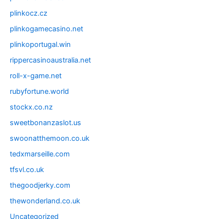
plinkocz.cz
plinkogamecasino.net
plinkoportugal.win
rippercasinoaustralia.net
roll-x-game.net
rubyfortune.world
stockx.co.nz
sweetbonanzaslot.us
swoonatthemoon.co.uk
tedxmarseille.com
tfsvl.co.uk
thegoodjerky.com
thewonderland.co.uk
Uncategorized