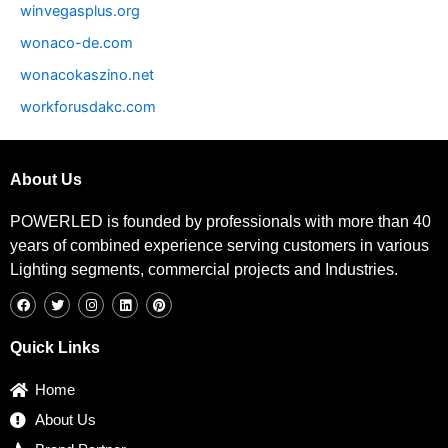
winvegasplus.org
wonaco-de.com
wonacokaszino.net
workforusdakc.com
About Us
POWERLED is founded by professionals with more than 40
years of combined experience serving customers in various
Lighting segments, commercial projects and Industries.
F
T
I
L
P
a
w
n
i
i
c
i
s
n
n
e
t
t
k
t
b
t
a
e
e
Quick Links
o
e
g
d
r
o
r
r
i
e
k
a
n
s
Home
m
t
About Us