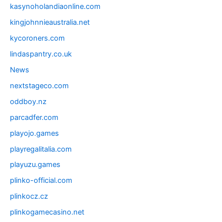
kasynoholandiaonline.com
kingjohnnieaustralia.net
kycoroners.com
lindaspantry.co.uk
News
nextstageco.com
oddboy.nz
parcadfer.com
playojo.games
playregalitalia.com
playuzu.games
plinko-official.com
plinkocz.cz
plinkogamecasino.net