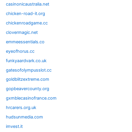
casinonicaustralia.net
chicken-road-it.org
chickenroadgame.cc
clovermagic.net
emmeessentials.co
eyeofhorus.cc
funkyaardvark.co.uk
gatesofolympusslot.cc
goldblitzextreme.com
gopbeavercounty.org
gxmblecasinofrance.com
hrcarers.org.uk
hudsunmedia.com
imvest.it