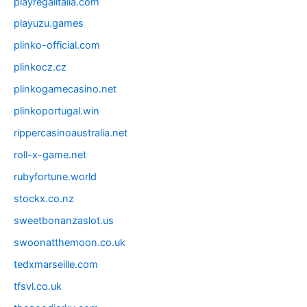
playregalitalia.com
playuzu.games
plinko-official.com
plinkocz.cz
plinkogamecasino.net
plinkoportugal.win
rippercasinoaustralia.net
roll-x-game.net
rubyfortune.world
stockx.co.nz
sweetbonanzaslot.us
swoonatthemoon.co.uk
tedxmarseille.com
tfsvl.co.uk