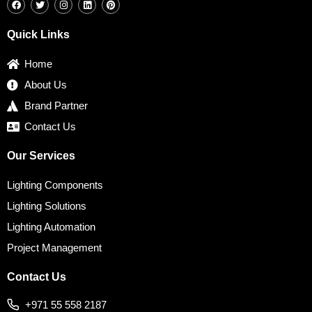
a
w
n
i
i
c
i
s
n
n
e
t
t
k
t
b
t
a
e
e
Quick Links
o
e
g
d
r
o
r
r
i
e
k
a
n
s
Home
m
t
About Us
Brand Partner
Contact Us
Our Services
Lighting Components
Lighting Solutions
Lighting Automation
Project Management
Contact Us
+971 55 558 2187