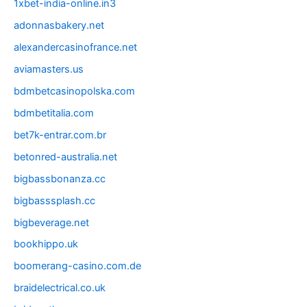
1xbet-india-online.in3
adonnasbakery.net
alexandercasinofrance.net
aviamasters.us
bdmbetcasinopolska.com
bdmbetitalia.com
bet7k-entrar.com.br
betonred-australia.net
bigbassbonanza.cc
bigbasssplash.cc
bigbeverage.net
bookhippo.uk
boomerang-casino.com.de
braidelectrical.co.uk