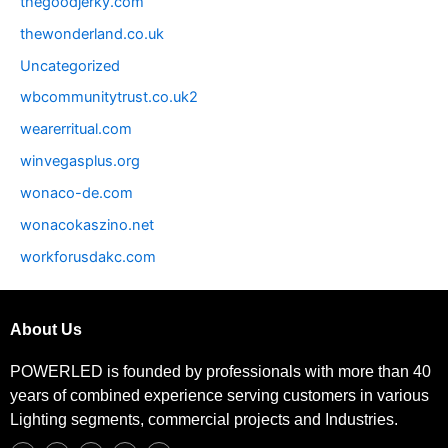
thegoodjerky.com
thewonderland.co.uk
Uncategorized
wbcommunitytrust.co.uk2
wearerritual.com
winvegasplus.org
wonaco-de.com
wonacokaszino.net
workforusdakc.com
About Us
POWERLED is founded by professionals with more than 40
years of combined experience serving customers in various
Lighting segments, commercial projects and Industries.
F
T
I
L
P