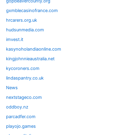
gopbeavercounty.org
gxmblecasinofrance.com
hrcarers.org.uk
hudsunmedia.com
imvest.it
kasynoholandiaonline.com
kingjohnnieaustralia.net
kycoroners.com
lindaspantry.co.uk
News
nextstageco.com
oddboy.nz
parcadfer.com
playojo.games