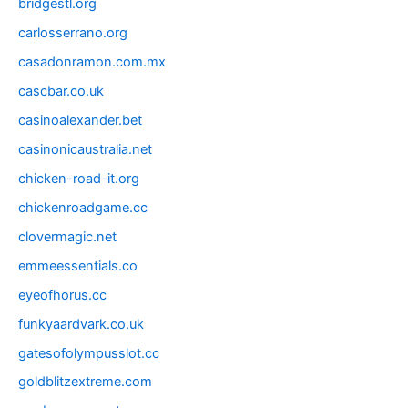
bridgestl.org
carlosserrano.org
casadonramon.com.mx
cascbar.co.uk
casinoalexander.bet
casinonicaustralia.net
chicken-road-it.org
chickenroadgame.cc
clovermagic.net
emmeessentials.co
eyeofhorus.cc
funkyaardvark.co.uk
gatesofolympusslot.cc
goldblitzextreme.com