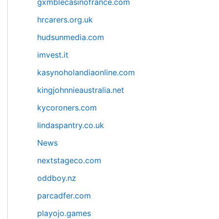
gxmblecasinofrance.com
hrcarers.org.uk
hudsunmedia.com
imvest.it
kasynoholandiaonline.com
kingjohnnieaustralia.net
kycoroners.com
lindaspantry.co.uk
News
nextstageco.com
oddboy.nz
parcadfer.com
playojo.games