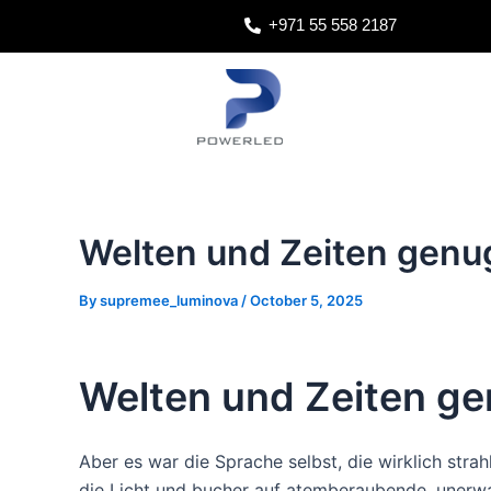
Skip
Post
+971 55 558 2187
to
navigation
content
Welten und Zeiten genu
By
supremee_luminova
/
October 5, 2025
Welten und Zeiten g
Aber es war die Sprache selbst, die wirklich strah
die Licht und bucher auf atemberaubende, unerwa