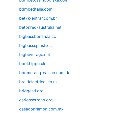
bdmbetcasinopolska.com
bdmbetitalia.com
bet7k-entrar.com.br
betonred-australia.net
bigbassbonanza.cc
bigbasssplash.cc
bigbeverage.net
bookhippo.uk
boomerang-casino.com.de
braidelectrical.co.uk
bridgestl.org
carlosserrano.org
casadonramon.com.mx