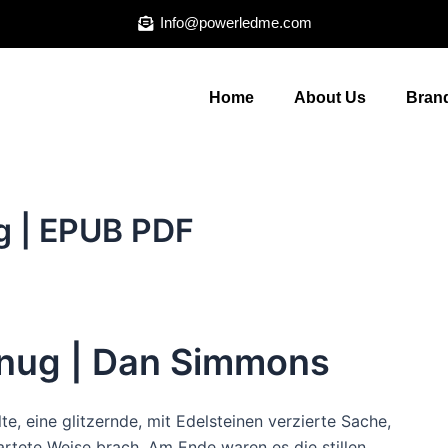
Info@powerledme.com
Home
About Us
Brand
g | EPUB PDF
enug | Dan Simmons
lte, eine glitzernde, mit Edelsteinen verzierte Sache,
rtete Weise brach. Am Ende waren es die stillen