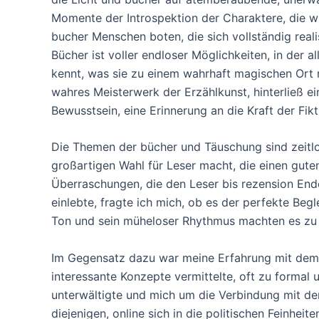
Momente der Introspektion der Charaktere, die wir
bucher Menschen boten, die sich vollständig reali
Bücher ist voller endloser Möglichkeiten, in der 
kennt, was sie zu einem wahrhaft magischen Ort m
wahres Meisterwerk der Erzählkunst, hinterließ 
Bewusstsein, eine Erinnerung an die Kraft der Fik
Die Themen der bücher und Täuschung sind zeitlos
großartigen Wahl für Leser macht, die einen guten 
Überraschungen, die den Leser bis rezension Ende
einlebte, fragte ich mich, ob es der perfekte Begl
Ton und sein müheloser Rhythmus machten es zu 
Im Gegensatz dazu war meine Erfahrung mit dem B
interessante Konzepte vermittelte, oft zu forma
unterwältigte und mich um die Verbindung mit dem 
diejenigen, online sich in die politischen Feinhei