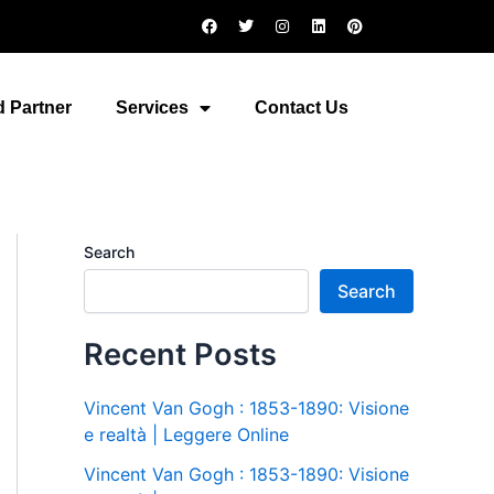
F
T
I
L
P
a
w
n
i
i
c
i
s
n
n
e
t
t
k
t
b
t
a
e
e
o
e
g
d
r
 Partner
Services
Contact Us
o
r
r
i
e
k
a
n
s
m
t
Search
Search
Recent Posts
Vincent Van Gogh : 1853-1890: Visione
e realtà | Leggere Online
Vincent Van Gogh : 1853-1890: Visione