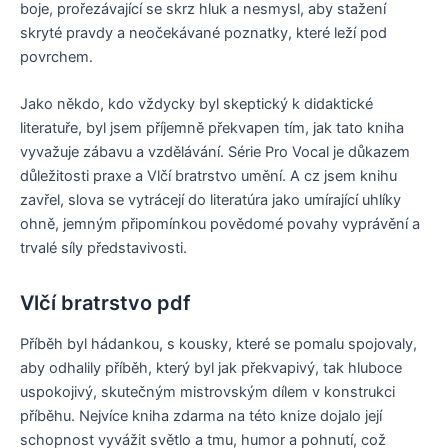
boje, prořezávající se skrz hluk a nesmysl, aby stažení
skryté pravdy a neočekávané poznatky, které leží pod
povrchem.
Jako někdo, kdo vždycky byl skeptický k didaktické
literatuře, byl jsem příjemně překvapen tím, jak tato kniha
vyvažuje zábavu a vzdělávání. Série Pro Vocal je důkazem
důležitosti praxe a Vlčí bratrstvo umění. A cz jsem knihu
zavřel, slova se vytrácejí do literatúra jako umírající uhlíky
ohně, jemným připomínkou povědomé povahy vyprávění a
trvalé síly představivosti.
Vlčí bratrstvo pdf
Příběh byl hádankou, s kousky, které se pomalu spojovaly,
aby odhalily příběh, který byl jak překvapivý, tak hluboce
uspokojivý, skutečným mistrovským dílem v konstrukci
příběhu. Nejvíce kniha zdarma na této knize dojalo její
schopnost vyvážit světlo a tmu, humor a pohnutí, což