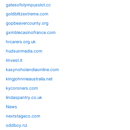
gatesofolympusslot.cc
goldblitzextreme.com
gopbeavercounty.org
gxmblecasinofrance.com
hrcarers.org.uk
hudsunmedia.com
imvest.it
kasynoholandiaonline.com
kingjohnnieaustralia.net
kycoroners.com
lindaspantry.co.uk
News
nextstageco.com
oddboy.nz