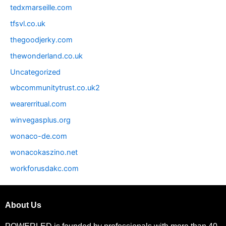
tedxmarseille.com
tfsvl.co.uk
thegoodjerky.com
thewonderland.co.uk
Uncategorized
wbcommunitytrust.co.uk2
wearerritual.com
winvegasplus.org
wonaco-de.com
wonacokaszino.net
workforusdakc.com
About Us