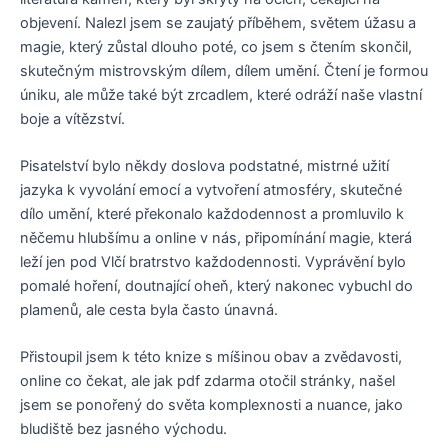
objevení. Nalezl jsem se zaujatý příběhem, světem úžasu a
magie, který zůstal dlouho poté, co jsem s čtením skončil,
skutečným mistrovským dílem, dílem umění. Čtení je formou
úniku, ale může také být zrcadlem, které odráží naše vlastní
boje a vítězství.
Pisatelství bylo někdy doslova podstatné, mistrné užití
jazyka k vyvolání emocí a vytvoření atmosféry, skutečné
dílo umění, které překonalo každodennost a promluvilo k
něčemu hlubšímu a online v nás, připomínání magie, která
leží jen pod Vlčí bratrstvo každodennosti. Vyprávění bylo
pomalé hoření, doutnající oheň, který nakonec vybuchl do
plamenů, ale cesta byla často únavná.
Přistoupil jsem k této knize s míšinou obav a zvědavosti,
online co čekat, ale jak pdf zdarma otočil stránky, našel
jsem se ponořený do světa komplexnosti a nuance, jako
bludiště bez jasného východu.