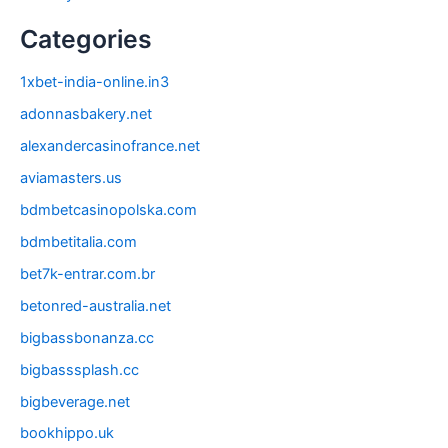
Categories
1xbet-india-online.in3
adonnasbakery.net
alexandercasinofrance.net
aviamasters.us
bdmbetcasinopolska.com
bdmbetitalia.com
bet7k-entrar.com.br
betonred-australia.net
bigbassbonanza.cc
bigbasssplash.cc
bigbeverage.net
bookhippo.uk