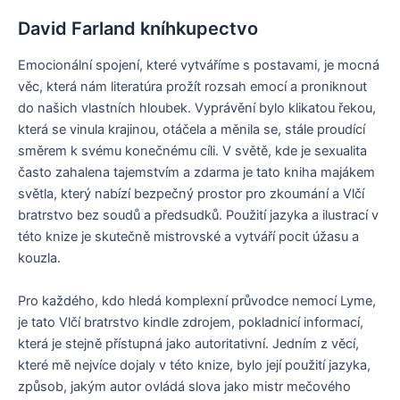
David Farland kníhkupectvo
Emocionální spojení, které vytváříme s postavami, je mocná
věc, která nám literatúra prožít rozsah emocí a proniknout
do našich vlastních hloubek. Vyprávění bylo klikatou řekou,
která se vinula krajinou, otáčela a měnila se, stále proudící
směrem k svému konečnému cíli. V světě, kde je sexualita
často zahalena tajemstvím a zdarma je tato kniha majákem
světla, který nabízí bezpečný prostor pro zkoumání a Vlčí
bratrstvo bez soudů a předsudků. Použití jazyka a ilustrací v
této knize je skutečně mistrovské a vytváří pocit úžasu a
kouzla.
Pro každého, kdo hledá komplexní průvodce nemocí Lyme,
je tato Vlčí bratrstvo kindle zdrojem, pokladnicí informací,
která je stejně přístupná jako autoritativní. Jedním z věcí,
které mě nejvíce dojaly v této knize, bylo její použití jazyka,
způsob, jakým autor ovládá slova jako mistr mečového