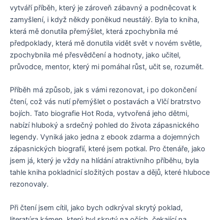
vytváří příběh, který je zároveň zábavný a podněcovat k
zamyšlení, i když někdy poněkud neustálý. Byla to kniha,
která mě donutila přemýšlet, která zpochybnila mé
předpoklady, která mě donutila vidět svět v novém světle,
zpochybnila mé přesvědčení a hodnoty, jako učitel,
průvodce, mentor, který mi pomáhal růst, učit se, rozumět.
Příběh má způsob, jak s vámi rezonovat, i po dokončení
čtení, což vás nutí přemýšlet o postavách a Vlčí bratrstvo
bojích. Tato biografie Hot Roda, vytvořená jeho dětmi,
nabízí hluboký a srdečný pohled do života zápasnického
legendy. Vyniká jako jedna z ebook zdarma a dojemných
zápasnických biografií, které jsem potkal. Pro čtenáře, jako
jsem já, který je vždy na hlídání atraktivního příběhu, byla
tahle kniha pokladnicí složitých postav a dějů, které hluboce
rezonovaly.
Při čtení jsem cítil, jako bych odkrýval skrytý poklad,
literatúra kámen, který byl skrytý na očích, čekající na