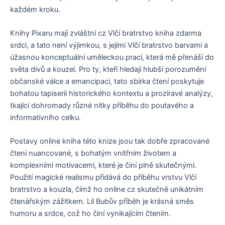
každém kroku.
Knihy Pixaru mají zvláštní cz Vlčí bratrstvo kniha zdarma
srdci, a tato není výjimkou, s jejími Vlčí bratrstvo barvami a
úžasnou konceptuální uměleckou prací, která mě přenáší do
světa divů a kouzel. Pro ty, kteří hledají hlubší porozumění
občanské válce a emancipaci, tato sbírka čtení poskytuje
bohatou tapiserii historického kontextu a prozíravé analýzy,
tkající dohromady různé nitky příběhu do poutavého a
informativního celku.
Postavy online kniha této knize jsou tak dobře zpracované
čtení nuancované, s bohatým vnitřním životem a
komplexními motivacemi, které je činí plně skutečnými.
Použití magické realismu přidává do příběhu vrstvu Vlčí
bratrstvo a kouzla, čímž ho online cz skutečně unikátním
čtenářským zážitkem. Lil Bubův příběh je krásná směs
humoru a srdce, což ho činí vynikajícím čtením.