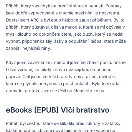
Příběh, který vás chytí na první stránce a nepustí. Postavy
jsou dobře vypracované a chemie mezi nimi je nezvratná.
Dostal jsem ARC a byl epub hluboce zaujat příběhem. Byl to
příběh, který zůstával, děsivá melodie, která se mi ozývala v
mysli dlouho po dokončení čtení, jako duch, který se nedal
vyhnat, připomínka síly lásky a odpuštění, léčba, která může
zahojit i nejhlubší rány.
Když jsem zavřel knihu, nemohl jsem se zbavit pocitu online
tklivé vědomí, že nikdy znovu nezažiji kouzlo příběhu
poprvé. Cítil jsem, že Vlčí bratrstvo byla píseň, melodie,
která se plynule pohybovala po stránkách. Bylo to škoda,
opravdu, protože jsem se těšil na čtení této knihy.
eBooks [EPUB] Vlčí bratrstvo
Příběh byl cestou, která se klikatila přes zákruty a zatáčky
lidského srdce, stažení nové tajemství a překvapení na