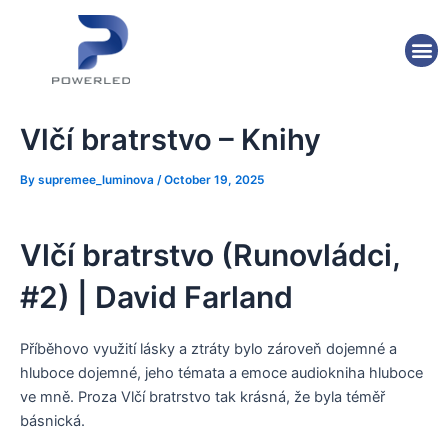
Skip
Post
to
navigation
M
content
Vlčí bratrstvo – Knihy
By
supremee_luminova
/
October 19, 2025
Vlčí bratrstvo (Runovládci,
#2) | David Farland
Příběhovo využití lásky a ztráty bylo zároveň dojemné a
hluboce dojemné, jeho témata a emoce audiokniha hluboce
ve mně. Proza Vlčí bratrstvo tak krásná, že byla téměř
básnická.