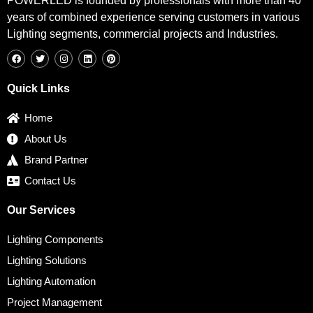
POWERLED is founded by professionals with more than 40
years of combined experience serving customers in various
Lighting segments, commercial projects and Industries.
F
T
I
L
P
a
w
n
i
i
c
i
s
n
n
e
t
t
k
t
b
t
a
e
e
Quick Links
o
e
g
d
r
o
r
r
i
e
k
a
n
s
Home
m
t
About Us
Brand Partner
Contact Us
Our Services
Lighting Components
Lighting Solutions
Lighting Automation
Project Management