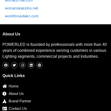
wonaco-de.com
wonacokaszino.net
workforusdakc.com
About Us
POWERLED is founded by professionals with more than 40
years of combined experience serving customers in various
Lighting segments, commercial projects and Industries.
F
T
I
L
P
a
w
n
i
i
c
i
s
n
n
e
t
t
k
t
b
t
a
e
e
Quick Links
o
e
g
d
r
o
r
r
i
e
k
a
n
s
Home
m
t
About Us
Brand Partner
Contact Us