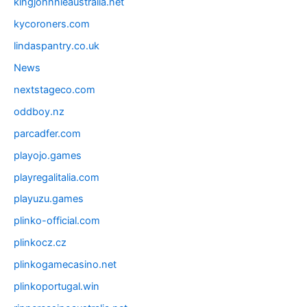
kingjohnnieaustralia.net
kycoroners.com
lindaspantry.co.uk
News
nextstageco.com
oddboy.nz
parcadfer.com
playojo.games
playregalitalia.com
playuzu.games
plinko-official.com
plinkocz.cz
plinkogamecasino.net
plinkoportugal.win