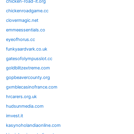
chicken-road-it.org
chickenroadgame.cc
clovermagic.net
emmeessentials.co
eyeofhorus.cc
funkyaardvark.co.uk
gatesofolympusslot.cc
goldblitzextreme.com
gopbeavercounty.org
gxmblecasinofrance.com
hrcarers.org.uk
hudsunmedia.com
imvest.it
kasynoholandiaonline.com