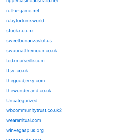
rippercasinoaustralia.net
roll-x-game.net
rubyfortune.world
stockx.co.nz
sweetbonanzaslot.us
swoonatthemoon.co.uk
tedxmarseille.com
tfsvl.co.uk
thegoodjerky.com
thewonderland.co.uk
Uncategorized
wbcommunitytrust.co.uk2
wearerritual.com
winvegasplus.org