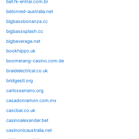
bet7k-entrar.com.br
betonred-australia.net
bigbassbonanza.cc
bigbasssplash.cc
bigbeverage.net
bookhippo.uk
boomerang-casino.com.de
braidelectrical.co.uk
bridgestl.org
carlosserrano.org
casadonramon.com.mx
cascbar.co.uk
casinoalexander.bet
casinonicaustralia.net