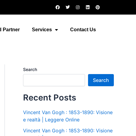
F
T
I
L
P
a
w
n
i
i
c
i
s
n
n
e
t
t
k
t
b
t
a
e
e
o
e
g
d
r
 Partner
Services
Contact Us
o
r
r
i
e
k
a
n
s
m
t
Search
Search
Recent Posts
Vincent Van Gogh : 1853-1890: Visione
e realtà | Leggere Online
Vincent Van Gogh : 1853-1890: Visione