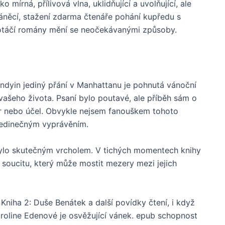
 mírná, přílivová vlna, uklidňující a uvolňující, ale
áněcí, stažení zdarma​ čtenáře pohání kupředu s
j otáčí romány mění se neočekávanými způsoby.
ndyin jediný přání v Manhattanu je pohnutá vánoční
 vašeho života. Psaní bylo poutavé, ale příběh sám o
r nebo účel. Obvykle nejsem fanouškem tohoto
 jedinečným vyprávěním.
bylo skutečným vrcholem. V tichých momentech knihy
t soucitu, který může mostit mezery mezi jejich
 Kniha 2: Duše Benátek a další povídky čtení, i když
roline Edenové je osvěžující vánek. epub schopnost