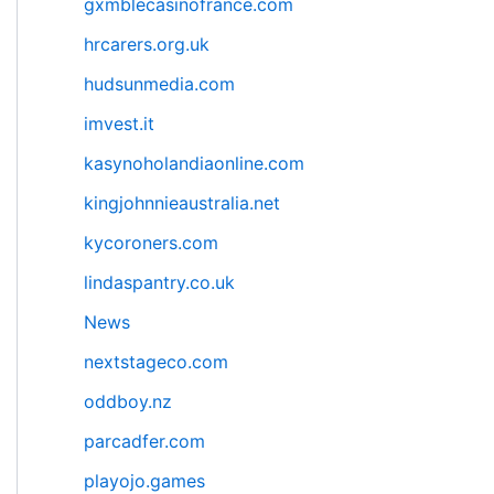
gxmblecasinofrance.com
hrcarers.org.uk
hudsunmedia.com
imvest.it
kasynoholandiaonline.com
kingjohnnieaustralia.net
kycoroners.com
lindaspantry.co.uk
News
nextstageco.com
oddboy.nz
parcadfer.com
playojo.games