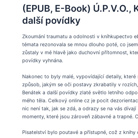
(EPUB, E-Book) Ú.P.V.O., 
další povídky
Zkoumání traumatu a odolnosti v kníhkupectvo eb
témata rezonovala se mnou dlouho poté, co jsem 
zůstaly v mé hlavě jako duchovní přítomnost, kter
povídky vyhnána.
Nakonec to byly malé, vypovídající detaily, které
způsob, jakým se oči postavy zkrabatily v rozích,
Benátek a další povídky zlaté světlo letního od
mého těla. Celkový online cz je pocit dezorienta
nic není tak, jak se zdá, a odrazy se na vás díva
momenty, které jsou zároveň zábavné a trapné. Ce
Pisatelství bylo poutavé a přístupné, což z knihy d