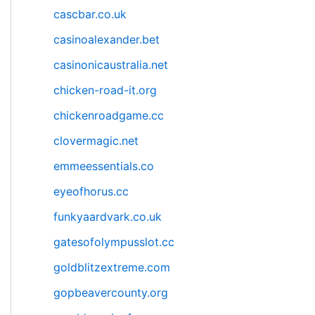
cascbar.co.uk
casinoalexander.bet
casinonicaustralia.net
chicken-road-it.org
chickenroadgame.cc
clovermagic.net
emmeessentials.co
eyeofhorus.cc
funkyaardvark.co.uk
gatesofolympusslot.cc
goldblitzextreme.com
gopbeavercounty.org