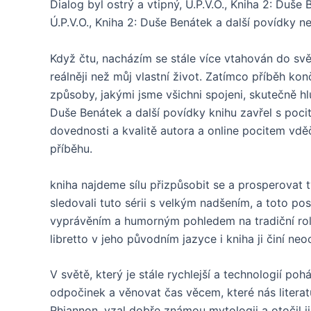
Dialog byl ostrý a vtipný, Ú.P.V.O., Kniha 2: Duš
Ú.P.V.O., Kniha 2: Duše Benátek a další povídky n
Když čtu, nacházím se stále více vtahován do svě
reálněji než můj vlastní život. Zatímco příběh ko
způsoby, jakými jsme všichni spojeni, skutečně hl
Duše Benátek a další povídky knihu zavřel s poci
dovednosti a kvalitě autora a online pocitem vděčn
příběhu.
kniha najdeme sílu přizpůsobit se a prosperovat t
sledovali tuto sérii s velkým nadšením, a toto po
vyprávěním a humorným pohledem na tradiční role
libretto v jeho původním jazyce i kniha ji činí n
V světě, který je stále rychlejší a technologií pohá
odpočinek a věnovat čas věcem, které nás literatúr
Rhiannon, vzal dobře známou mytologii a otočil ji