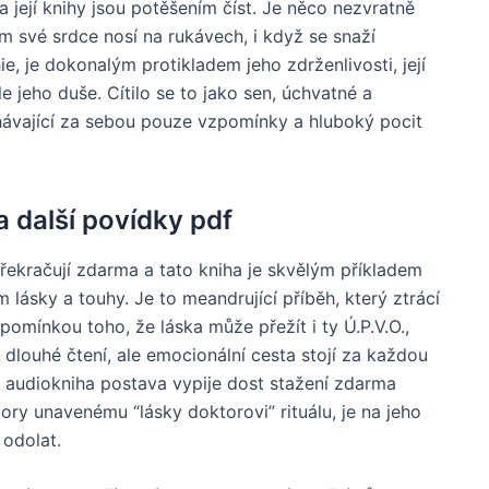
její knihy jsou potěšením číst. Je něco nezvratně
ým své srdce nosí na rukávech, i když se snaží
e, je dokonalým protikladem jeho zdrženlivosti, její
 jeho duše. Cítilo se to jako sen, úchvatné a
echávající za sebou pouze vzpomínky a hluboký pocit
a další povídky pdf
překračují zdarma a tato kniha je skvělým příkladem
lásky a touhy. Je to meandrující příběh, který ztrácí
pomínkou toho, že láska může přežít i ty Ú.P.V.O.,
 dlouhé čtení, ale emocionální cesta stojí za každou
, audiokniha postava vypije dost stažení zdarma​
ory unavenému “lásky doktorovi” rituálu, je na jeho
 odolat.