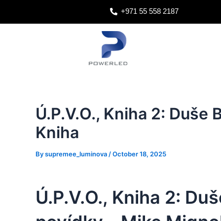
Skip
Post
+971 55 558 2187
to
navigation
content
Ú.P.V.O., Kniha 2: Duše B
Kniha
By
supremee_luminova
/
October 18, 2025
Ú.P.V.O., Kniha 2: Duš