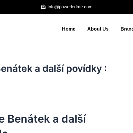
Info@powerledme.com
Home
About Us
Brand
enátek a další povídky :
e Benátek a další