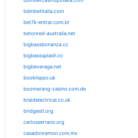
bdmbetcasinopolska.com
bdmbetitalia.com
bet7k-entrar.com.br
betonred-australia.net
bigbassbonanza.cc
bigbasssplash.cc
bigbeverage.net
bookhippo.uk
boomerang-casino.com.de
braidelectrical.co.uk
bridgestl.org
carlosserrano.org
casadonramon.com.mx