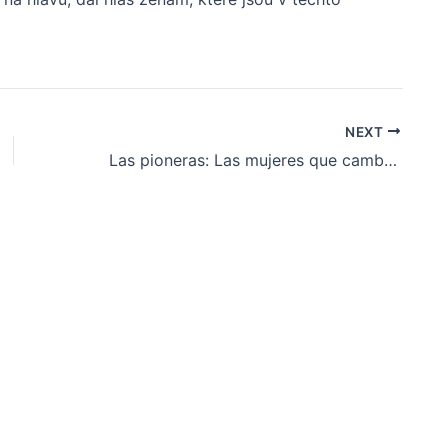
NEXT
Las pioneras: Las mujeres que cambiaron la sociedad y la ciencia desde la Antigüedad hasta nuestros días. – (E-Book PDF)