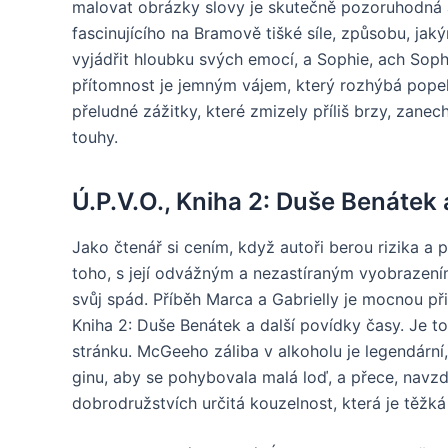
malovat obrázky slovy je skutečně pozoruhodná a 
fascinujícího na Bramově tišké síle, způsobu, jak
vyjádřit hloubku svých emocí, a Sophie, ach Sophi
přítomnost je jemným vájem, který rozhýbá popele
přeludné zážitky, které zmizely příliš brzy, zan
touhy.
Ú.P.V.O., Kniha 2: Duše Benátek 
Jako čtenář si cením, když autoři berou rizika a 
toho, s její odvážným a nezastíraným vyobrazením 
svůj spád. Příběh Marca a Gabrielly je mocnou při
Kniha 2: Duše Benátek a další povídky časy. Je to
stránku. McGeeho záliba v alkoholu je legendární
ginu, aby se pohybovala malá loď, a přece, navzd
dobrodružstvích určitá kouzelnost, která je těžká