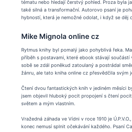
tématu nebo hledají čerstvý pohled. Proza byla jako
také silná a transformační. Autorovo psaní je poh
hybností, která je nemožné odolat, i když se dě
Mike Mignola online cz
Rytmus knihy byl pomalý jako pohyblivá řeka. Ma
příběh s postavami, které ebook stávají součástí
sobě se zdál poněkud zatoulaný a postrádal smě
žánru, ale tato kniha online cz přesvědčila svým
Čtení dvou fantastických knih v jediném měsíci 
jsem objevil hluboký pocit propojení s čtení poci
světem a mým vlastním.
Vražedná záhada ve Vídni v roce 1910 je Ú.P.V.O.,
konec nemusí splnit očekávání každého. Psaní Ca