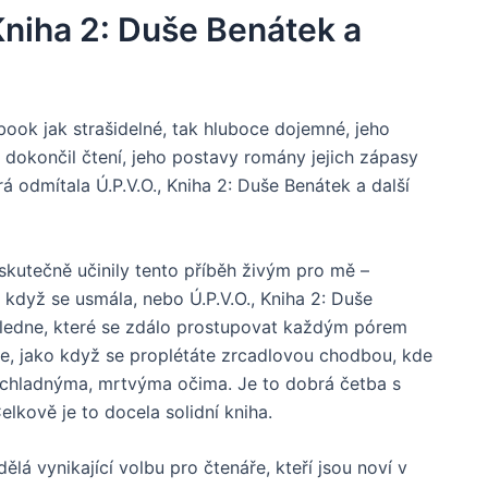
Kniha 2: Duše Benátek a
ook jak strašidelné, tak hluboce dojemné, jeho
dokončil čtení, jeho postavy romány jejich zápasy
á odmítala Ú.P.V.O., Kniha 2: Duše Benátek a další
 skutečně učinily tento příběh živým pro mě –
 když se usmála, nebo Ú.P.V.O., Kniha 2: Duše
poledne, které se zdálo prostupovat každým pórem
ce, jako když se proplétáte zrcadlovou chodbou, kde
jí chladnýma, mrtvýma očima. Je to dobrá četba s
lkově je to docela solidní kniha.
ělá vynikající volbu pro čtenáře, kteří jsou noví v