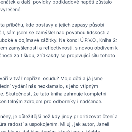
e Benátek a další povídky podkladové napětí zůstalo
evyřešené.
ta příběhu, kde postavy a jejich zápasy působí
nčil, sám jsem se zamýšlel nad povahou lidskosti a
uboké a dojímavé zážitky. Na konci Ú.P.V.O., Kniha 2:
tem zamyšlenosti a reflectivnosti, s novou obdivem k
osti za tiškou, zřídkakdy se projevující sílu tohoto
váří v tvář nepřízni osudu? Moje děti a já jsme
slední vydání nás nezklamalo, s jeho vtipným
. Skutečnost, že tato kniha zahrnuje kompletní
eocenitelným zdrojem pro odborníky i nadšence.
něný, je důležitější než kdy jindy prioritizovat čtení a
a radostí a uspokojením. Miluji, jak autor, Janell
 na hlavu, dal hlas ženám, které jsou v těchto