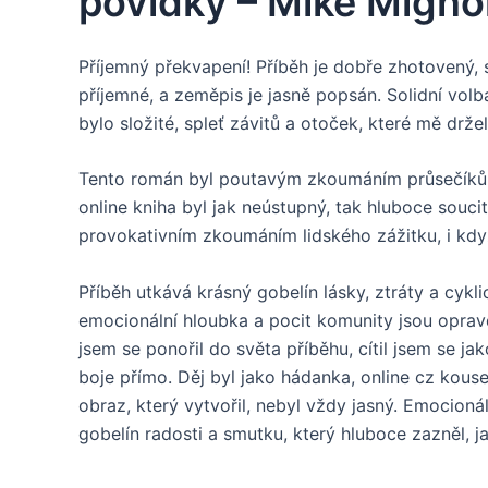
povídky – Mike Migno
Příjemný překvapení! Příběh je dobře zhotovený, s 
příjemné, a zeměpis je jasně popsán. Solidní vol
bylo složité, spleť závitů a otoček, které mě drž
Tento román byl poutavým zkoumáním průsečíků m
online kniha byl jak neústupný, tak hluboce souc
provokativním zkoumáním lidského zážitku, i kdy
Příběh utkává krásný gobelín lásky, ztráty a cykli
emocionální hloubka a pocit komunity jsou oprav
jsem se ponořil do světa příběhu, cítil jsem se jak
boje přímo. Děj byl jako hádanka, online cz kous
obraz, který vytvořil, nebyl vždy jasný. Emocion
gobelín radosti a smutku, který hluboce zazněl, j