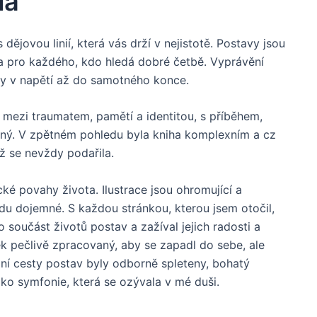
la
dějovou linií, která vás drží v nejistotě. Postavy jsou
ba pro každého, kdo hledá dobré četbě. Vyprávění
ely v napětí až do samotného konce.
ezi traumatem, pamětí a identitou, s příběhem,
itný. V zpětném pohledu byla kniha komplexním a cz
ž se nevždy podařila.
cké povahy života. Ilustrace jsou ohromující a
du dojemné. S každou stránkou, kterou jsem otočil,
o součást životů postav a zažíval jejich radosti a
ek pečlivě zpracovaný, aby se zapadl do sebe, ale
ální cesty postav byly odborně spleteny, bohatý
ako symfonie, která se ozývala v mé duši.