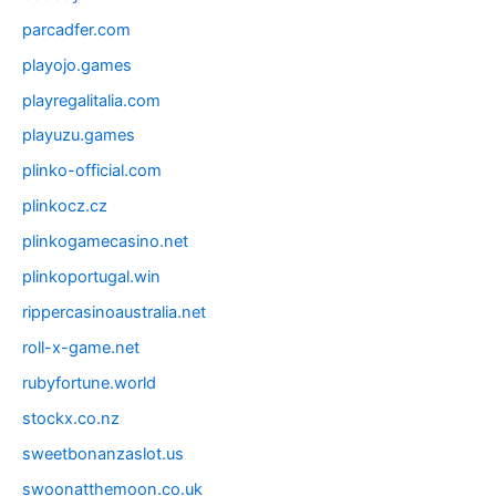
parcadfer.com
playojo.games
playregalitalia.com
playuzu.games
plinko-official.com
plinkocz.cz
plinkogamecasino.net
plinkoportugal.win
rippercasinoaustralia.net
roll-x-game.net
rubyfortune.world
stockx.co.nz
sweetbonanzaslot.us
swoonatthemoon.co.uk