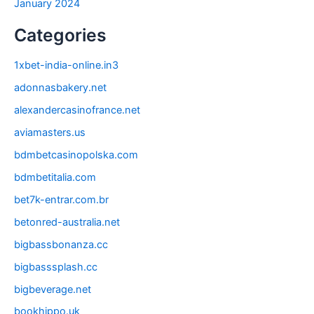
January 2024
Categories
1xbet-india-online.in3
adonnasbakery.net
alexandercasinofrance.net
aviamasters.us
bdmbetcasinopolska.com
bdmbetitalia.com
bet7k-entrar.com.br
betonred-australia.net
bigbassbonanza.cc
bigbasssplash.cc
bigbeverage.net
bookhippo.uk