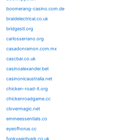
boomerang-casino.com.de
braidelectrical.co.uk
bridgestl.org
carlosserrano.org
casadonramon.com.mx
cascbar.co.uk
casinoalexander.bet
casinonicaustralia.net
chicken-road-it.org
chickenroadgame.cc
clovermagic.net
emmeessentials.co
eyeofhorus.cc
funkyaardvark.co.uk