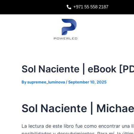
Skip
Post
+971 55 558 2187
to
navigation
content
Sol Naciente | eBook [P
By
supremee_luminova
/
September 10, 2025
Sol Naciente | Michae
La lectura de este libro fue como encontrar una 
posibilidades y descubrimientos. Para mí, la últi