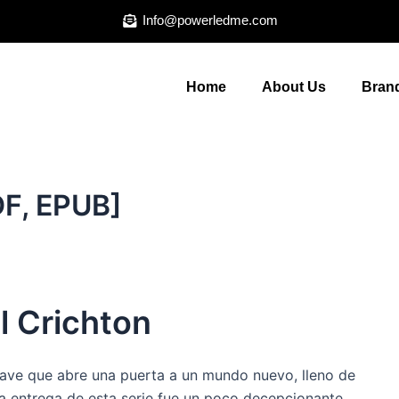
Info@powerledme.com
Home
About Us
Brand
DF, EPUB]
l Crichton
llave que abre una puerta a un mundo nuevo, lleno de
ma entrega de esta serie fue un poco decepcionante,