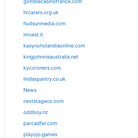
gxmblecasinofrance.com
hrcarers.org.uk
hudsunmedia.com
imvest.it
kasynoholandiaonline.com
kingjohnnieaustralia.net
kycoroners.com
lindaspantry.co.uk
News
nextstageco.com
oddboy.nz
parcadfer.com
playojo.games