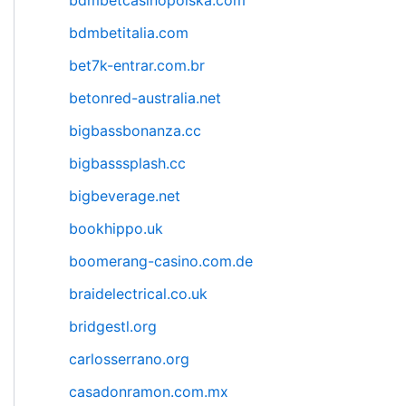
bdmbetcasinopolska.com
bdmbetitalia.com
bet7k-entrar.com.br
betonred-australia.net
bigbassbonanza.cc
bigbasssplash.cc
bigbeverage.net
bookhippo.uk
boomerang-casino.com.de
braidelectrical.co.uk
bridgestl.org
carlosserrano.org
casadonramon.com.mx