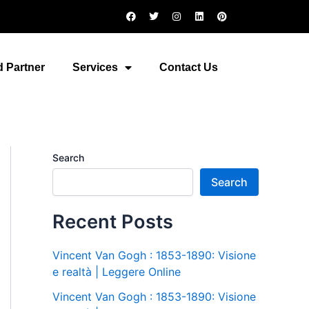
F
T
I
L
P
a
w
n
i
i
c
i
s
n
n
e
t
t
k
t
b
t
a
e
e
o
e
g
d
r
 Partner
Services
Contact Us
o
r
r
i
e
k
a
n
s
m
t
Search
Search
Recent Posts
Vincent Van Gogh : 1853-1890: Visione
e realtà | Leggere Online
Vincent Van Gogh : 1853-1890: Visione