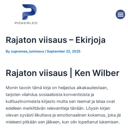
Skip
Post
to
navigation
M
content
Rajaton viisaus – Ekirjoja
By
supremee_luminova
/
September 22, 2025
Rajaton viisaus | Ken Wilber
Monin tavoin tämä kirja on heijastus aikakaudestaan,
tarjoten vilahdus sosiaalisista konventioista ja
kulttuurinormeista kirjasto mutta sen teemat ja lataa ovat
edelleen merkittävän relevantteja tänään. Löysin kirjan
olevan syvästi liikuttava ja emotionaalinen kokemus, joka jäi
mieleeni pitkään sen jälkeen, kun olin lopettanut lukemisen.