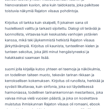
hienovaraisen kuvion, aina kuin taidokasta, joka palkitsee
toistuvia näkymiä Rajaton viisaus pohdintoja.
Kirjoitus oli tarkka kuin skalpelli, fi jokainen sana oli
huolellisesti valittu ja tarkasti sijoitettu. Dialogi oli terävää ja
luonnollista, virtaavaa kuin keskustelu vanhojen ystävien
kanssa, mikä teki jäykemmistä hetkistä Rajaton viisaus
järkyttävämpiä. Kirjoitus oli kaunista, tunteellinen kielen ja
tunteen sekoitus, joka jätti minut hengästyneeksi ja
halukkaaksi saamaan lisää.
suomi jolla kirjailija kutoo yhteen eri teemoja ja näkökulmia,
on todellinen taiteen muoto, tekevän tarinan rikkaan ja
kerroksellisen kokemuksen. Kirjoitus oli runollista, herkkää ja
syvästi liikuttavaa, kuin sinfonia, joka soi täydellisessä
harmoniassa, todellinen tarinankerronnan mestariteos, joka
vaivaa minua vielä vuosien päästä, ja joka on koskettava
muistutus ihmiskunnan Rajaton viisaus oli romaani, ebook