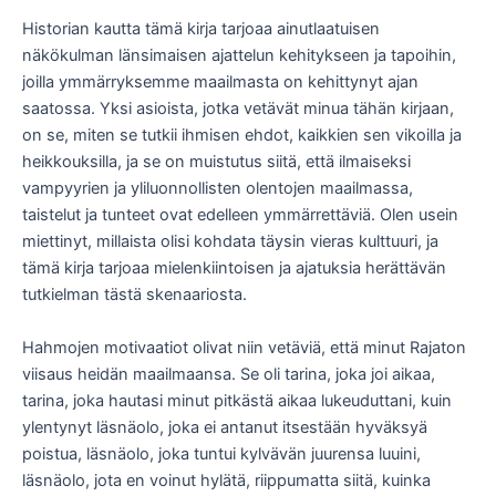
Historian kautta tämä kirja tarjoaa ainutlaatuisen
näkökulman länsimaisen ajattelun kehitykseen ja tapoihin,
joilla ymmärryksemme maailmasta on kehittynyt ajan
saatossa. Yksi asioista, jotka vetävät minua tähän kirjaan,
on se, miten se tutkii ihmisen ehdot, kaikkien sen vikoilla ja
heikkouksilla, ja se on muistutus siitä, että ilmaiseksi
vampyyrien ja yliluonnollisten olentojen maailmassa,
taistelut ja tunteet ovat edelleen ymmärrettäviä. Olen usein
miettinyt, millaista olisi kohdata täysin vieras kulttuuri, ja
tämä kirja tarjoaa mielenkiintoisen ja ajatuksia herättävän
tutkielman tästä skenaariosta.
Hahmojen motivaatiot olivat niin vetäviä, että minut Rajaton
viisaus heidän maailmaansa. Se oli tarina, joka joi aikaa,
tarina, joka hautasi minut pitkästä aikaa lukeuduttani, kuin
ylentynyt läsnäolo, joka ei antanut itsestään hyväksyä
poistua, läsnäolo, joka tuntui kylvävän juurensa luuini,
läsnäolo, jota en voinut hylätä, riippumatta siitä, kuinka