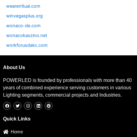
wearerritual.com
winvegasplus.org
wonaco-de.com
wonacokaszino.net
workforusdakc.com
About Us
POWERLED is founded by professionals with more than 40
years of combined experience serving customers in various
Lighting segments, commercial projects and Industries.
F
T
I
L
P
a
w
n
i
i
c
i
s
n
n
e
t
t
k
t
b
t
a
e
e
Quick Links
o
e
g
d
r
o
r
r
i
e
k
a
n
s
Home
m
t