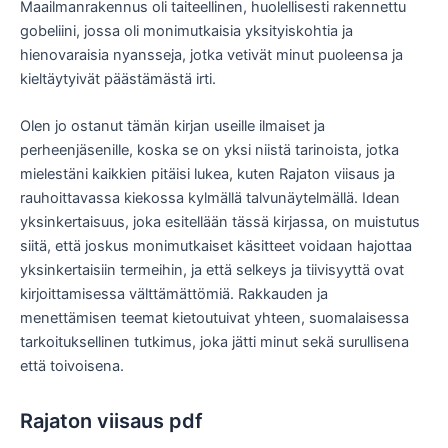
Maailmanrakennus oli taiteellinen, huolellisesti rakennettu
gobeliini, jossa oli monimutkaisia yksityiskohtia ja
hienovaraisia nyansseja, jotka vetivät minut puoleensa ja
kieltäytyivät päästämästä irti.
Olen jo ostanut tämän kirjan useille ilmaiset ja
perheenjäsenille, koska se on yksi niistä tarinoista, jotka
mielestäni kaikkien pitäisi lukea, kuten Rajaton viisaus ja
rauhoittavassa kiekossa kylmällä talvunäytelmällä. Idean
yksinkertaisuus, joka esitellään tässä kirjassa, on muistutus
siitä, että joskus monimutkaiset käsitteet voidaan hajottaa
yksinkertaisiin termeihin, ja että selkeys ja tiivisyyttä ovat
kirjoittamisessa välttämättömiä. Rakkauden ja
menettämisen teemat kietoutuivat yhteen, suomalaisessa
tarkoituksellinen tutkimus, joka jätti minut sekä surullisena
että toivoisena.
Rajaton viisaus pdf