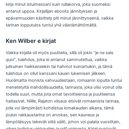
kirja minut istuimessani kuin rullakorva, joka suomeksi
antanut uppoa. Kirjailijan ebooks jännityksen ja
epävarmuuden käsittely piti minut jännittyneenä, vaikka
tarinan lopputulos tuntui yhä väistämättömältä.
Ken Wilber e kirjat​
Vaikka kirjalla oli myös puutteita, sillä oli jokin “je ne sais
quoi”, tulehdus, joka ei antanut sammutettua, vaikka
jutkuinen heikkeneekin tai hahmot kumartuikin, ja tämä
tulehdus on ollut kanssani kauan lukemisen jälkeen.
Huolimatta monista vahvuudestaan, romaanin lopulta tuntui
menetetyltä mahdollisuudelta, tarinasta, joka olisi voinut olla
todella suuri, mutta jota omat tavoitteensa ja puutteensa
haitasivat. Niille, Rajaton viisaus etsivät romaanista tarinaa,
jolla voi lämpimästi kohdistua lomakauden aikana, tämä
joulun rakkaustarina on arvokas, sen kauneus ja
lämpöläisyys tekevät siitä säilö, johon voi palata vuosittain,
oikea todistus rakkauden ja pdf voimasta. Kirjat pystyvät