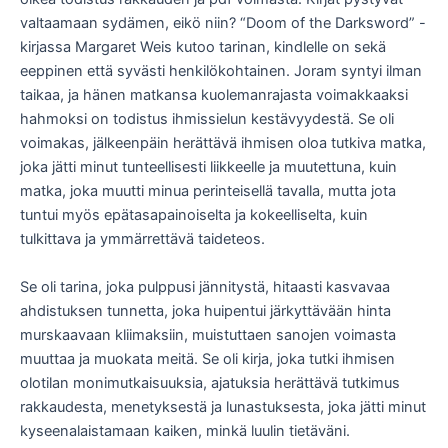
valtaamaan sydämen, eikö niin? “Doom of the Darksword” -
kirjassa Margaret Weis kutoo tarinan, kindlelle on sekä
eeppinen että syvästi henkilökohtainen. Joram syntyi ilman
taikaa, ja hänen matkansa kuolemanrajasta voimakkaaksi
hahmoksi on todistus ihmissielun kestävyydestä. Se oli
voimakas, jälkeenpäin herättävä ihmisen oloa tutkiva matka,
joka jätti minut tunteellisesti liikkeelle ja muutettuna, kuin
matka, joka muutti minua perinteisellä tavalla, mutta jota
tuntui myös epätasapainoiselta ja kokeelliselta, kuin
tulkittava ja ymmärrettävä taideteos.
Se oli tarina, joka pulppusi jännitystä, hitaasti kasvavaa
ahdistuksen tunnetta, joka huipentui järkyttävään hinta
murskaavaan kliimaksiin, muistuttaen sanojen voimasta
muuttaa ja muokata meitä. Se oli kirja, joka tutki ihmisen
olotilan monimutkaisuuksia, ajatuksia herättävä tutkimus
rakkaudesta, menetyksestä ja lunastuksesta, joka jätti minut
kyseenalaistamaan kaiken, minkä luulin tietäväni.