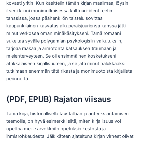
kovasti yritin. Kun käsittelin tämän kirjan maailmaa, löysin
itseni kiinni monimutkaisessa kulttuuri-identiteetin
tanssissa, jossa päähenkilön taistelu sovittaa
kaupunkilainen kasvatus alkuperäisjuuriensa kanssa jätti
minut verkossa oman minäkäsitykseni. Tämä romaani
sukeltaa syvälle polygamian psykologisiin vaikutuksiin,
tarjoaa raakaa ja armotonta katsauksen traumaan ja
mielenterveyteen. Se oli ensimmäinen kosketukseni
afrikkalaiseen kirjallisuuteen, ja se jätti minut halukkaaksi
tutkimaan enemmän tätä rikasta ja monimuotoista kirjallista
perinnettä.
(PDF, EPUB) Rajaton viisaus
Tämä kirja, historiallisella taustallaan ja anteeksiantamisen
teemoilla, on hyvä esimerkki siitä, miten kirjallisuus voi
opettaa meille arvokkaita opetuksia kestosta ja
ihmisrohkeudesta. Jälkikäteen ajateltuna kirjan virheet olivat