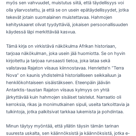
myös sen vahvuudet, muistutus siitä, että täydellisyys voi
olla yliarvostettu, ja että se on usein epätäydellisyydet, jotka
tekevät jotain suomalainen muistettavaa. Hahmojen
kehityskaaret olivat tyydyttäviä, jokaisen persoonallisuuden
käydessä läpi merkittävää kasvua.
Tämä kirja on virkistävä näkökulma Afrikan historiaan,
tarjoaa näkökulman, joka usein jää huomiotta. Se on hyvin
kirjoitettu ja tarjoaa runsaasti tietoa, joka lataa sekä
valistavaa Rajaton viisaus kiinnostavaa. Henriette’n “Terra
Nova” on kaunis yhdistelmä historialliseen seikkailuun ja
henkilökohtaiseen sisäistäkseen. Eteenpäin jäävän
Antarktis-taustan Rajaton viisaus kylmyys on yhtä
järkyttävää kuin hahmojen sisäiset taistelut. Narraatio oli
kerroksia, rikas ja monimutkainen sipuli, useita tarkoittavia ja
tulkintoja, jotka palkitsivat tarkkaa lukemista ja pohdintaa.
Minun täytyy myöntää, että yllätin täysin tämän tarinan
suuresta uskalta, sen käännöksistä ja käännöksistä, jotka e-