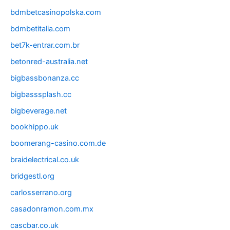
bdmbetcasinopolska.com
bdmbetitalia.com
bet7k-entrar.com.br
betonred-australia.net
bigbassbonanza.cc
bigbasssplash.cc
bigbeverage.net
bookhippo.uk
boomerang-casino.com.de
braidelectrical.co.uk
bridgestl.org
carlosserrano.org
casadonramon.com.mx
cascbar.co.uk