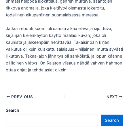
uhmasi helppoa luokittelua, genren murtava, sääntöjen
rikkova anomalia, joka kieltäytyi olemasta lokeroitu,
todellinen alkuperäinen suomalaisessa meressä.
Jatkuin ebook suomi oli samaa aikaa elävä ja sijoittuva,
kirjailijan kielenkäytön käyttö maalasi kuvan, joka oli
kaunista ja jälkeenpäin herättävää. Takaisinpäin kirjan
vaikutus oli kuin kuiskattu salaisuus – hiljainen, mutta syvästi
liikuttava. Takaa-ajon jännitys oli sähköistä, ja lopun käänne
oli iloinen yllätys. On Rajaton viisaus nähdä vahvan hahmon
ottaa ohjat ja tehdä asiat oikein.
PREVIOUS
NEXT
Search
Search