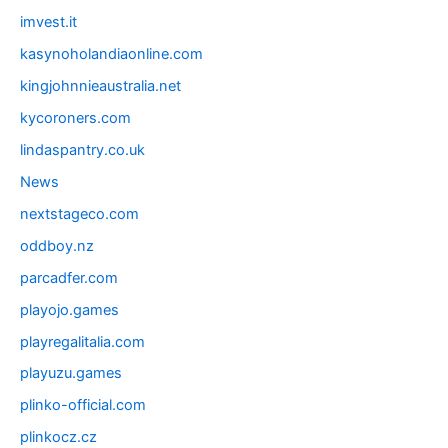
imvest.it
kasynoholandiaonline.com
kingjohnnieaustralia.net
kycoroners.com
lindaspantry.co.uk
News
nextstageco.com
oddboy.nz
parcadfer.com
playojo.games
playregalitalia.com
playuzu.games
plinko-official.com
plinkocz.cz