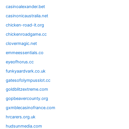
casinoalexander.bet
casinonicaustralia.net
chicken-road-it.org
chickenroadgame.cc
clovermagic.net
emmeessentials.co
eyeofhorus.cc
funkyaardvark.co.uk
gatesofolympusslot.cc
goldblitzextreme.com
gopbeavercounty.org
gxmblecasinofrance.com
hrcarers.org.uk
hudsunmedia.com