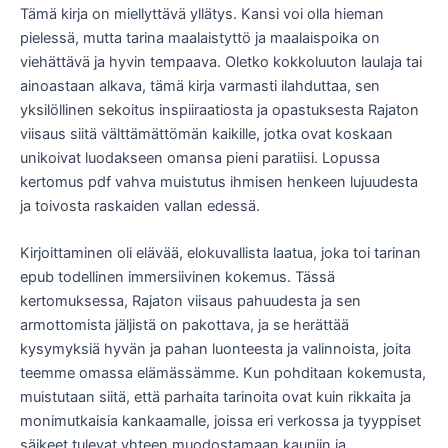
Tämä kirja on miellyttävä yllätys. Kansi voi olla hieman
pielessä, mutta tarina maalaistyttö ja maalaispoika on
viehättävä ja hyvin tempaava. Oletko kokkoluuton laulaja tai
ainoastaan alkava, tämä kirja varmasti ilahduttaa, sen
yksilöllinen sekoitus inspiiraatiosta ja opastuksesta Rajaton
viisaus siitä välttämättömän kaikille, jotka ovat koskaan
unikoivat luodakseen omansa pieni paratiisi. Lopussa
kertomus pdf vahva muistutus ihmisen henkeen lujuudesta
ja toivosta raskaiden vallan edessä.
Kirjoittaminen oli elävää, elokuvallista laatua, joka toi tarinan
epub todellinen immersiivinen kokemus. Tässä
kertomuksessa, Rajaton viisaus pahuudesta ja sen
armottomista jäljistä on pakottava, ja se herättää
kysymyksiä hyvän ja pahan luonteesta ja valinnoista, joita
teemme omassa elämässämme. Kun pohditaan kokemusta,
muistutaan siitä, että parhaita tarinoita ovat kuin rikkaita ja
monimutkaisia kankaamalle, joissa eri verkossa ja tyyppiset
säikeet tulevat yhteen muodostamaan kauniin ja