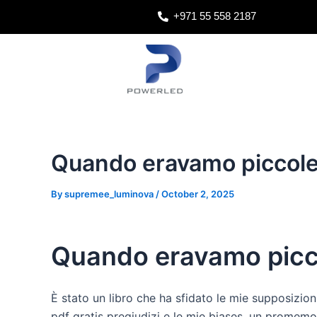
Skip
Post
+971 55 558 2187
to
navigation
content
Quando eravamo piccole :
By
supremee_luminova
/
October 2, 2025
Quando eravamo picco
È stato un libro che ha sfidato le mie supposizion
pdf gratis pregiudizi e le mie biases, un promemo