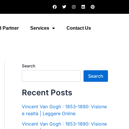
F
T
I
L
P
a
w
n
i
i
c
i
s
n
n
e
t
t
k
t
b
t
a
e
e
o
e
g
d
r
 Partner
Services
Contact Us
o
r
r
i
e
k
a
n
s
m
t
Search
Search
Recent Posts
Vincent Van Gogh : 1853-1890: Visione
e realtà | Leggere Online
Vincent Van Gogh : 1853-1890: Visione