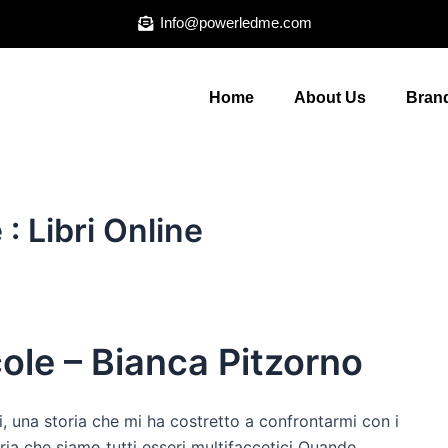
Info@powerledme.com
Home
About Us
Brand
 Libri Online
le – Bianca Pitzorno
i, una storia che mi ha costretto a confrontarmi con i
ria che siamo tutti esseri multifaccetici Quando