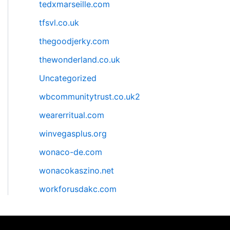
tedxmarseille.com
tfsvl.co.uk
thegoodjerky.com
thewonderland.co.uk
Uncategorized
wbcommunitytrust.co.uk2
wearerritual.com
winvegasplus.org
wonaco-de.com
wonacokaszino.net
workforusdakc.com