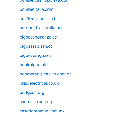
bdmbetcasinopolska.com
bdmbetitalia.com
bet7k-entrar.com.br
betonred-australia.net
bigbassbonanza.cc
bigbasssplash.cc
bigbeverage.net
bookhippo.uk
boomerang-casino.com.de
braidelectrical.co.uk
bridgestl.org
carlosserrano.org
casadonramon.com.mx