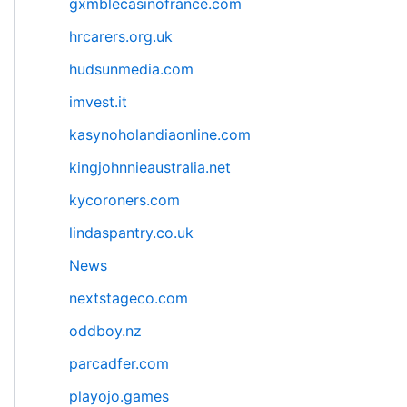
gxmblecasinofrance.com
hrcarers.org.uk
hudsunmedia.com
imvest.it
kasynoholandiaonline.com
kingjohnnieaustralia.net
kycoroners.com
lindaspantry.co.uk
News
nextstageco.com
oddboy.nz
parcadfer.com
playojo.games