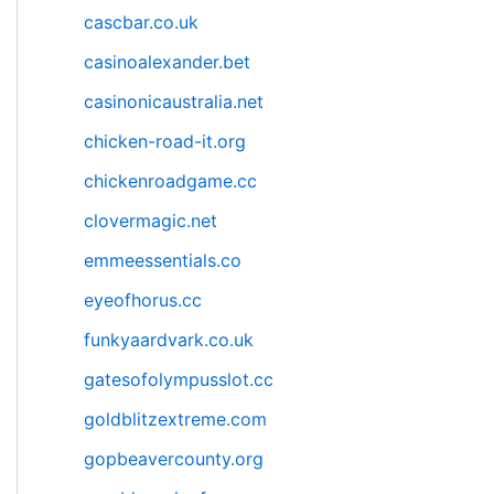
cascbar.co.uk
casinoalexander.bet
casinonicaustralia.net
chicken-road-it.org
chickenroadgame.cc
clovermagic.net
emmeessentials.co
eyeofhorus.cc
funkyaardvark.co.uk
gatesofolympusslot.cc
goldblitzextreme.com
gopbeavercounty.org