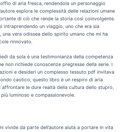
 soffio di aria fresca, rendendola un personaggio
 l’autore esplora le complessità delle relazioni umane
rtante di ciò che rende la storia così coinvolgente.
i intraprendendo un viaggio, uno che era sia
 una vera odissea dello spirito umano che mi ha
cole rinnovato.
n piedi da sola è una testimonianza della competenza
he non richiede conoscenze pregresse della serie. I
azioni e desideri un complesso tessuto pdf invitava
mondo caotico, questo libro è un respiro di aria
d affrontare le dure realtà della cultura dello stupro,
o più luminoso e compassionevole.
ni vivide da parte dell’autore aiuta a portare in vita