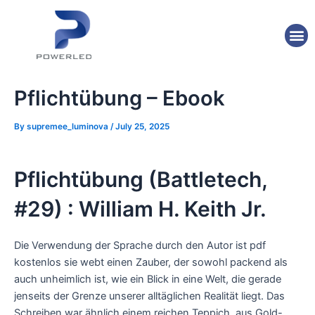
Skip
Post
to
navigation
M
content
Pflichtübung – Ebook
By
supremee_luminova
/
July 25, 2025
Pflichtübung (Battletech,
#29) : William H. Keith Jr.
Die Verwendung der Sprache durch den Autor ist pdf
kostenlos sie webt einen Zauber, der sowohl packend als
auch unheimlich ist, wie ein Blick in eine Welt, die gerade
jenseits der Grenze unserer alltäglichen Realität liegt. Das
Schreiben war ähnlich einem reichen Teppich, aus Gold-