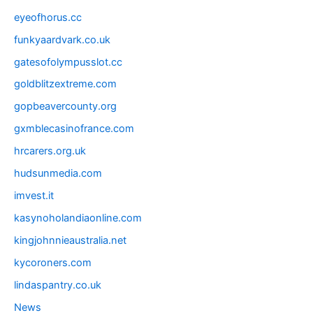
eyeofhorus.cc
funkyaardvark.co.uk
gatesofolympusslot.cc
goldblitzextreme.com
gopbeavercounty.org
gxmblecasinofrance.com
hrcarers.org.uk
hudsunmedia.com
imvest.it
kasynoholandiaonline.com
kingjohnnieaustralia.net
kycoroners.com
lindaspantry.co.uk
News