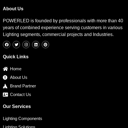
About Us
POWERLED is founded by professionals with more than 40
years of combined experience serving customers in various
Lighting segments, commercial projects and Industries.
F
T
I
L
P
a
w
n
i
i
c
i
s
n
n
e
t
t
k
t
b
t
a
e
e
Quick Links
o
e
g
d
r
o
r
r
i
e
k
a
n
s
Home
m
t
About Us
Brand Partner
Contact Us
Our Services
Lighting Components
Lighting Solutions