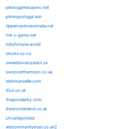
plinkogamecasino.net
plinkoportugal.win
rippercasinoaustralia.net
roll-x-game.net
rubyfortune.world
stockx.co.nz
sweetbonanzaslot.us
swoonatthemoon.co.uk
tedxmarseille.com
tfsvl.co.uk
thegoodjerky.com
thewonderland.co.uk
Uncategorized
wbcommunitytrust.co.uk2