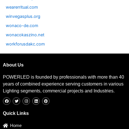
wearerritual.com
winvegasplus.org
wonaco-de.com
wonacokaszino.net
workforusdakc.com
About Us
POWERLED is founded by professionals with more than 40
years of combined experience serving customers in various
Lighting segments, commercial projects and Industries.
F
T
I
L
P
a
w
n
i
i
c
i
s
n
n
e
t
t
k
t
b
t
a
e
e
Quick Links
o
e
g
d
r
o
r
r
i
e
k
a
n
s
Home
m
t