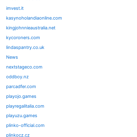
imvest.it
kasynoholandiaonline.com
kingjohnnieaustralia.net
kycoroners.com
lindaspantry.co.uk
News
nextstageco.com
oddboy.nz
parcadfer.com
playojo.games
playregalitalia.com
playuzu.games
plinko-official.com
plinkocz.cz