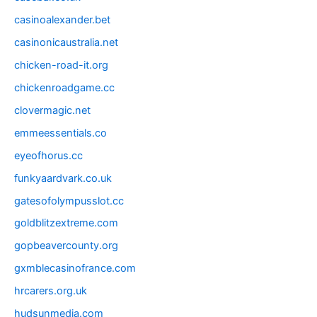
casinoalexander.bet
casinonicaustralia.net
chicken-road-it.org
chickenroadgame.cc
clovermagic.net
emmeessentials.co
eyeofhorus.cc
funkyaardvark.co.uk
gatesofolympusslot.cc
goldblitzextreme.com
gopbeavercounty.org
gxmblecasinofrance.com
hrcarers.org.uk
hudsunmedia.com