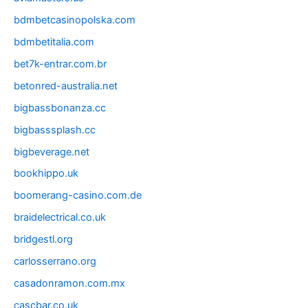
bdmbetcasinopolska.com
bdmbetitalia.com
bet7k-entrar.com.br
betonred-australia.net
bigbassbonanza.cc
bigbasssplash.cc
bigbeverage.net
bookhippo.uk
boomerang-casino.com.de
braidelectrical.co.uk
bridgestl.org
carlosserrano.org
casadonramon.com.mx
cascbar.co.uk