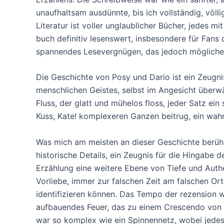
unaufhaltsam ausdünnte, bis ich vollständig, völli
Literatur ist voller unglaublicher Bücher, jedes m
buch definitiv lesenswert, insbesondere für Fans
spannendes Lesevergnügen, das jedoch möglicherw
Die Geschichte von Posy und Dario ist ein Zeugni
menschlichen Geistes, selbst im Angesicht überwä
Fluss, der glatt und mühelos floss, jeder Satz ein 
Kuss, Kate! komplexeren Ganzen beitrug, ein wahre
Was mich am meisten an dieser Geschichte berühr
historische Details, ein Zeugnis für die Hingabe
Erzählung eine weitere Ebene von Tiefe und Authen
Vorliebe, immer zur falschen Zeit am falschen Ort 
identifizieren können. Das Tempo der rezension w
aufbauendes Feuer, das zu einem Crescendo vo
war so komplex wie ein Spinnennetz, wobei jede