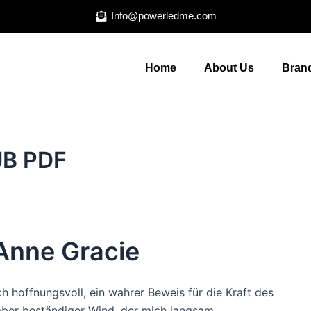
Info@powerledme.com
Home
About Us
Brand
PUB PDF
 Anne Gracie
h hoffnungsvoll, ein wahrer Beweis für die Kraft des
 aber beständiger Wind, der mich langsam,