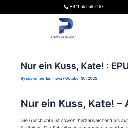
Skip
Post
+971 55 558 2187
to
navigation
content
Nur ein Kuss, Kate! : E
By
supremee_luminova
/
October 30, 2025
Nur ein Kuss, Kate! –
Die Geschichte ist sowohl herzerweichend als auc
Erzählens. Die Schreibweise war wie ein sanfter,