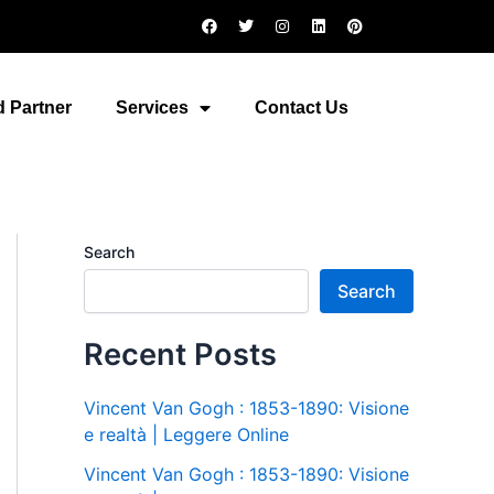
F
T
I
L
P
a
w
n
i
i
c
i
s
n
n
e
t
t
k
t
b
t
a
e
e
o
e
g
d
r
 Partner
Services
Contact Us
o
r
r
i
e
k
a
n
s
m
t
Search
Search
Recent Posts
Vincent Van Gogh : 1853-1890: Visione
e realtà | Leggere Online
Vincent Van Gogh : 1853-1890: Visione