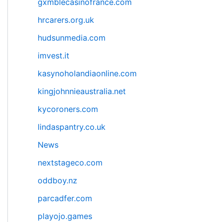
gxmblecasinofrance.com
hrcarers.org.uk
hudsunmedia.com
imvest.it
kasynoholandiaonline.com
kingjohnnieaustralia.net
kycoroners.com
lindaspantry.co.uk
News
nextstageco.com
oddboy.nz
parcadfer.com
playojo.games