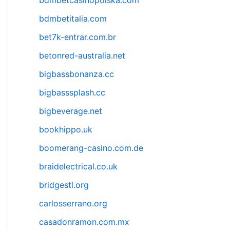
bdmbetcasinopolska.com
bdmbetitalia.com
bet7k-entrar.com.br
betonred-australia.net
bigbassbonanza.cc
bigbasssplash.cc
bigbeverage.net
bookhippo.uk
boomerang-casino.com.de
braidelectrical.co.uk
bridgestl.org
carlosserrano.org
casadonramon.com.mx