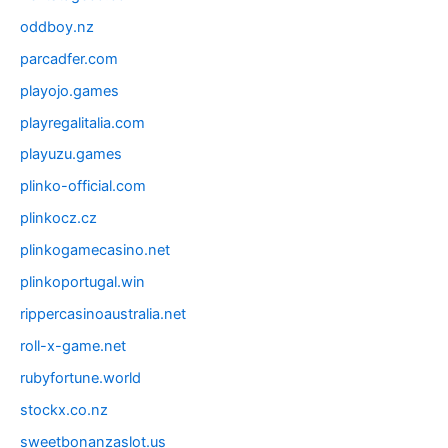
oddboy.nz
parcadfer.com
playojo.games
playregalitalia.com
playuzu.games
plinko-official.com
plinkocz.cz
plinkogamecasino.net
plinkoportugal.win
rippercasinoaustralia.net
roll-x-game.net
rubyfortune.world
stockx.co.nz
sweetbonanzaslot.us