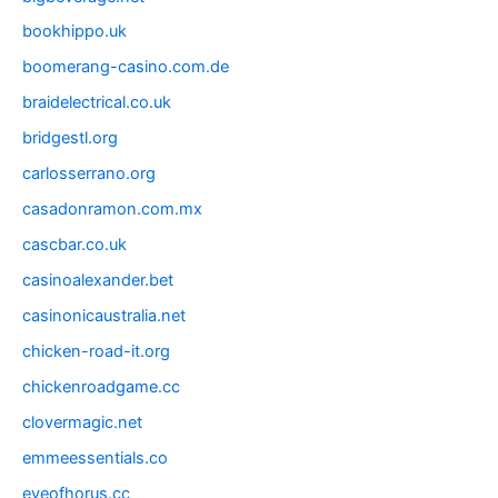
bookhippo.uk
boomerang-casino.com.de
braidelectrical.co.uk
bridgestl.org
carlosserrano.org
casadonramon.com.mx
cascbar.co.uk
casinoalexander.bet
casinonicaustralia.net
chicken-road-it.org
chickenroadgame.cc
clovermagic.net
emmeessentials.co
eyeofhorus.cc