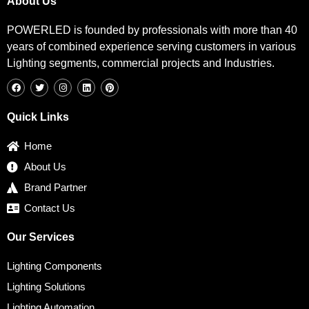
About Us
POWERLED is founded by professionals with more than 40
years of combined experience serving customers in various
Lighting segments, commercial projects and Industries.
F
T
I
L
P
a
w
n
i
i
c
i
s
n
n
e
t
t
k
t
b
t
a
e
e
Quick Links
o
e
g
d
r
o
r
r
i
e
k
a
n
s
Home
m
t
About Us
Brand Partner
Contact Us
Our Services
Lighting Components
Lighting Solutions
Lighting Automation