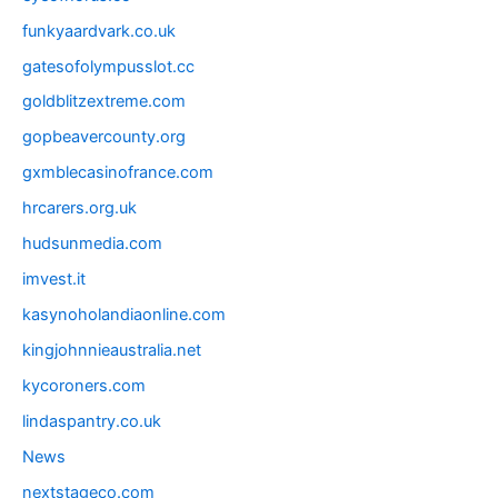
funkyaardvark.co.uk
gatesofolympusslot.cc
goldblitzextreme.com
gopbeavercounty.org
gxmblecasinofrance.com
hrcarers.org.uk
hudsunmedia.com
imvest.it
kasynoholandiaonline.com
kingjohnnieaustralia.net
kycoroners.com
lindaspantry.co.uk
News
nextstageco.com