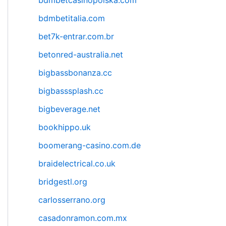
bdmbetcasinopolska.com
bdmbetitalia.com
bet7k-entrar.com.br
betonred-australia.net
bigbassbonanza.cc
bigbasssplash.cc
bigbeverage.net
bookhippo.uk
boomerang-casino.com.de
braidelectrical.co.uk
bridgestl.org
carlosserrano.org
casadonramon.com.mx