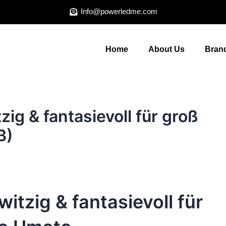
Info@powerledme.com
Home
About Us
Brand
tzig & fantasievoll für groß
B)
 witzig & fantasievoll für