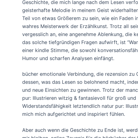
Geschichte, die mich lange nach dem Lesen verf
geisterhafte Melodie in meinem Geist widerhallten.
Teil von etwas Größerem zu sein, wie ein Faden i
wahres Meisterwerk der Erzählkunst. Trotz all sei
vergesslich an, eine angenehme Ablenkung, die kei
das solche tiefgründigen Fragen aufwirft, ist “
einer kindle Stimme, die sowohl konversationsfähig
Humor und scharfen Analysen einfängt.
bücher emotionale Verbindung, die rezension zu C
dessen, was das Lesen so belohnend macht, indem
und neue Einsichten zu gewinnen. Trotz der man
pur: Illustrieren witzig & fantasievoll für groß 
Widerstandsfähigkeit letztendlich natur pur: Illust
mich mich aufgerichtet und inspiriert fühlen.
Aber auch wenn die Geschichte zu Ende ist, werd
mir bleiben, online Zeugnis für die hörbücher der