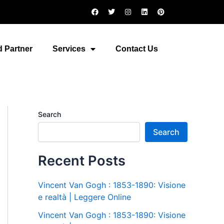
F
T
I
L
P
a
w
n
i
i
c
i
s
n
n
e
t
t
k
t
b
t
a
e
e
o
e
g
d
r
 Partner
Services
Contact Us
o
r
r
i
e
k
a
n
s
m
t
Search
Search
Recent Posts
Vincent Van Gogh : 1853-1890: Visione
e realtà | Leggere Online
Vincent Van Gogh : 1853-1890: Visione