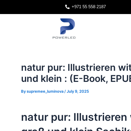
Skip
Post
+971 55 558 2187
to
navigation
content
natur pur: Illustrieren wi
und klein : (E-Book, EPU
By
supremee_luminova
/
July 9, 2025
natur pur: Illustrieren