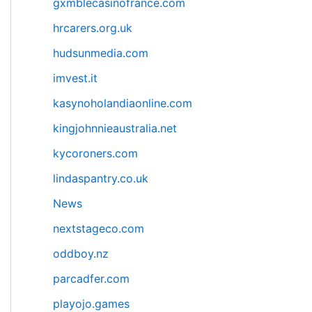
gxmblecasinofrance.com
hrcarers.org.uk
hudsunmedia.com
imvest.it
kasynoholandiaonline.com
kingjohnnieaustralia.net
kycoroners.com
lindaspantry.co.uk
News
nextstageco.com
oddboy.nz
parcadfer.com
playojo.games