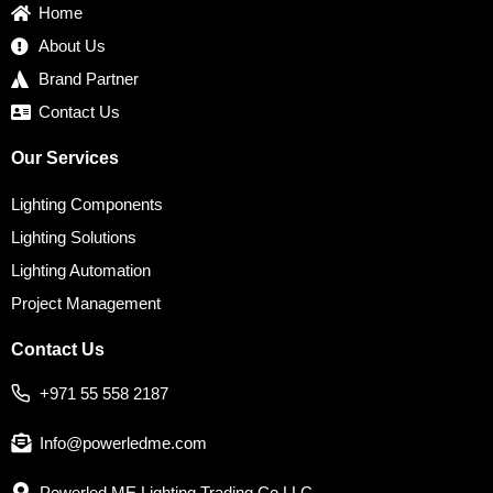
k
a
n
s
Home
m
t
About Us
Brand Partner
Contact Us
Our Services
Lighting Components
Lighting Solutions
Lighting Automation
Project Management
Contact Us
+971 55 558 2187
Info@powerledme.com
Powerled ME Lighting Trading Co LLC,