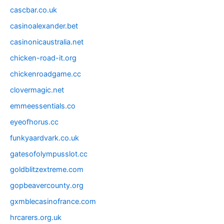
cascbar.co.uk
casinoalexander.bet
casinonicaustralia.net
chicken-road-it.org
chickenroadgame.cc
clovermagic.net
emmeessentials.co
eyeofhorus.cc
funkyaardvark.co.uk
gatesofolympusslot.cc
goldblitzextreme.com
gopbeavercounty.org
gxmblecasinofrance.com
hrcarers.org.uk