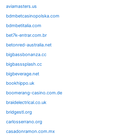
aviamasters.us
bdmbetcasinopolska.com
bdmbetitalia.com
bet7k-entrar.com.br
betonred-australia.net
bigbassbonanza.cc
bigbasssplash.cc
bigbeverage.net
bookhippo.uk
boomerang-casino.com.de
braidelectrical.co.uk
bridgestl.org
carlosserrano.org
casadonramon.com.mx