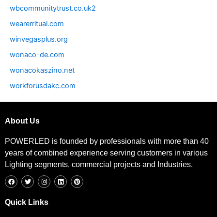
wbcommunitytrust.co.uk2
wearerritual.com
winvegasplus.org
wonaco-de.com
wonacokaszino.net
workforusdakc.com
About Us
POWERLED is founded by professionals with more than 40
years of combined experience serving customers in various
Lighting segments, commercial projects and Industries.
F
T
I
L
P
a
w
n
i
i
c
i
s
n
n
e
t
t
k
t
b
t
a
e
e
Quick Links
o
e
g
d
r
o
r
r
i
e