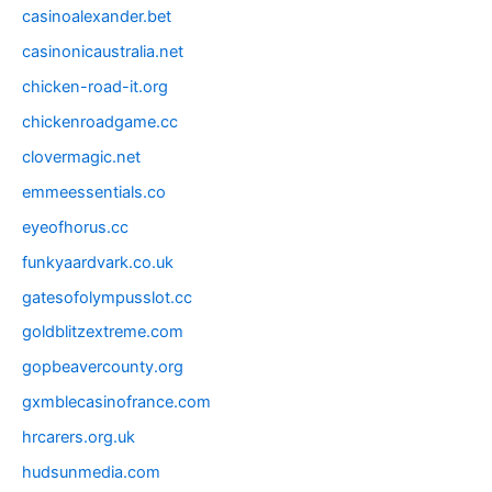
casinoalexander.bet
casinonicaustralia.net
chicken-road-it.org
chickenroadgame.cc
clovermagic.net
emmeessentials.co
eyeofhorus.cc
funkyaardvark.co.uk
gatesofolympusslot.cc
goldblitzextreme.com
gopbeavercounty.org
gxmblecasinofrance.com
hrcarers.org.uk
hudsunmedia.com