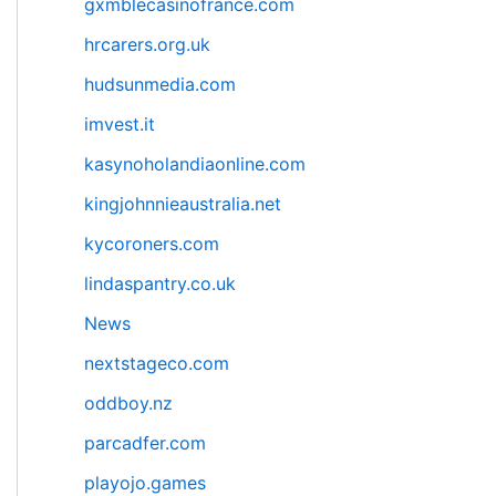
gxmblecasinofrance.com
hrcarers.org.uk
hudsunmedia.com
imvest.it
kasynoholandiaonline.com
kingjohnnieaustralia.net
kycoroners.com
lindaspantry.co.uk
News
nextstageco.com
oddboy.nz
parcadfer.com
playojo.games