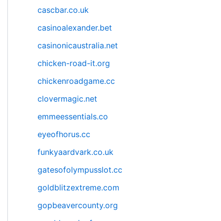
cascbar.co.uk
casinoalexander.bet
casinonicaustralia.net
chicken-road-it.org
chickenroadgame.cc
clovermagic.net
emmeessentials.co
eyeofhorus.cc
funkyaardvark.co.uk
gatesofolympusslot.cc
goldblitzextreme.com
gopbeavercounty.org