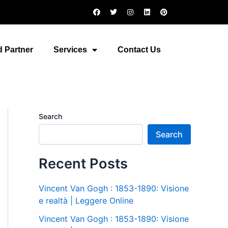
F
T
I
L
P
a
w
n
i
i
c
i
s
n
n
e
t
t
k
t
b
t
a
e
e
o
e
g
d
r
 Partner
Services
Contact Us
o
r
r
i
e
k
a
n
s
m
t
Search
Search
Recent Posts
Vincent Van Gogh : 1853-1890: Visione
e realtà | Leggere Online
Vincent Van Gogh : 1853-1890: Visione