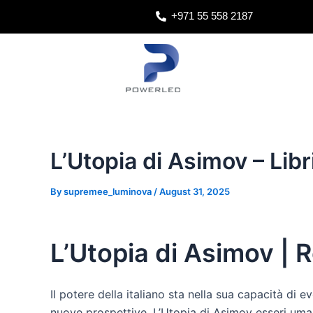
Skip
Post
+971 55 558 2187
to
navigation
content
L’Utopia di Asimov – Lib
By
supremee_luminova
/
August 31, 2025
L’Utopia di Asimov | 
Il potere della italiano sta nella sua capacità di 
nuove prospettive, L’Utopia di Asimov esseri uma