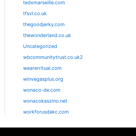
tedxmarseille.com
tfsvl.co.uk
thegoodjerky.com
thewonderland.co.uk
Uncategorized
wbcommunitytrust.co.uk2
wearerritual.com
winvegasplus.org
wonaco-de.com
wonacokaszino.net
workforusdakc.com