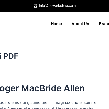
Info@powerledme.com
Home
About Us
Brand
ri PDF
Roger MacBride Allen
evocare emozioni, stimolare l’immaginazione e ispirare
ni più empatici e comprensivi. Nonostante le molte