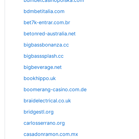
bdmbetcasinopolska.com
bdmbetitalia.com
bet7k-entrar.com.br
betonred-australia.net
bigbassbonanza.cc
bigbasssplash.cc
bigbeverage.net
bookhippo.uk
boomerang-casino.com.de
braidelectrical.co.uk
bridgestl.org
carlosserrano.org
casadonramon.com.mx