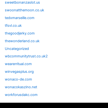
sweetbonanzaslot.us
swoonatthemoon.co.uk
tedxmarseille.com
tfsvl.co.uk
thegoodjerky.com
thewonderland.co.uk
Uncategorized
wbcommunitytrust.co.uk2
wearerritual.com
winvegasplus.org
wonaco-de.com
wonacokaszino.net
workforusdakc.com