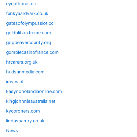
eyeofhorus.cc
funkyaardvark.co.uk
gatesofolympusslot.cc
goldblitzextreme.com
gopbeavercounty.org
gxmblecasinofrance.com
hrcarers.org.uk
hudsunmedia.com
imvest.it
kasynoholandiaonline.com
kingjohnnieaustralia.net
kycoroners.com
lindaspantry.co.uk
News