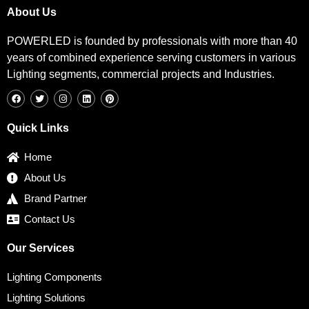
About Us
POWERLED is founded by professionals with more than 40
years of combined experience serving customers in various
Lighting segments, commercial projects and Industries.
F
T
I
L
P
a
w
n
i
i
c
i
s
n
n
e
t
t
k
t
b
t
a
e
e
Quick Links
o
e
g
d
r
o
r
r
i
e
k
a
n
s
Home
m
t
About Us
Brand Partner
Contact Us
Our Services
Lighting Components
Lighting Solutions