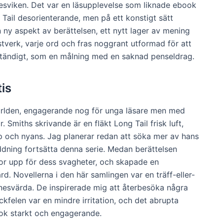
esviken. Det var en läsupplevelse som liknade ebook
Tail desorienterande, men på ett konstigt sätt
ny aspekt av berättelsen, ett nytt lager av mening
stverk, varje ord och fras noggrant utformad för att
ständigt, som en målning med en saknad penseldrag.
is
 världen, engagerande nog för unga läsare men med
r. Smiths skrivande är en fläkt Long Tail frisk luft,
p och nyans. Jag planerar redan att söka mer av hans
dning fortsätta denna serie. Medan berättelsen
kor upp för dess svagheter, och skapade en
. Novellerna i den här samlingen var en träff-eller-
nesvärda. De inspirerade mig att återbesöka några
kfelen var en mindre irritation, och det abrupta
ook starkt och engagerande.