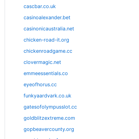
cascbar.co.uk
casinoalexander.bet
casinonicaustralia.net
chicken-road-it.org
chickenroadgame.cc
clovermagic.net
emmeessentials.co
eyeofhorus.cc
funkyaardvark.co.uk
gatesofolympusslot.cc
goldblitzextreme.com
gopbeavercounty.org