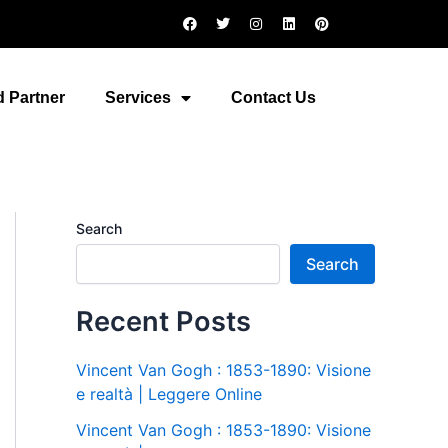
F
T
I
L
P
a
w
n
i
i
c
i
s
n
n
e
t
t
k
t
b
t
a
e
e
o
e
g
d
r
 Partner
Services
Contact Us
o
r
r
i
e
k
a
n
s
m
t
Search
Search
Recent Posts
Vincent Van Gogh : 1853-1890: Visione
e realtà | Leggere Online
Vincent Van Gogh : 1853-1890: Visione