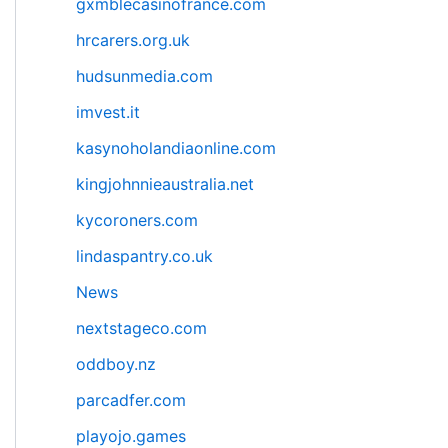
gxmblecasinofrance.com
hrcarers.org.uk
hudsunmedia.com
imvest.it
kasynoholandiaonline.com
kingjohnnieaustralia.net
kycoroners.com
lindaspantry.co.uk
News
nextstageco.com
oddboy.nz
parcadfer.com
playojo.games