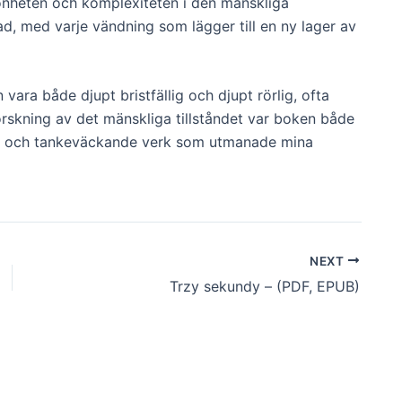
könheten och komplexiteten i den mänskliga
d, med varje vändning som lägger till en ny lager av
vara både djupt bristfällig och djupt rörlig, ofta
orskning av det mänskliga tillståndet var boken både
rat och tankeväckande verk som utmanade mina
NEXT
Trzy sekundy – (PDF, EPUB)