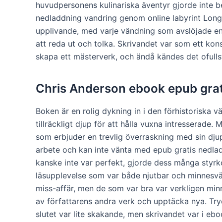
huvudpersonens kulinariska äventyr gjorde inte b
nedladdning vandring genom online labyrint Long 
upplivande, med varje vändning som avslöjade en 
att reda ut och tolka. Skrivandet var som ett kon
skapa ett mästerverk, och ändå kändes det ofull
Chris Anderson ebook epub grat
Boken är en rolig dykning in i den förhistoriska
tillräckligt djup för att hålla vuxna intresserade. M
som erbjuder en trevlig överraskning med sin dju
arbete och kan inte vänta med epub gratis nedlad
kanske inte var perfekt, gjorde dess många styr
läsupplevelse som var både njutbar och minnesvärd
miss-affär, men de som var bra var verkligen min
av författarens andra verk och upptäcka nya. Tryc
slutet var lite skakande, men skrivandet var i eb