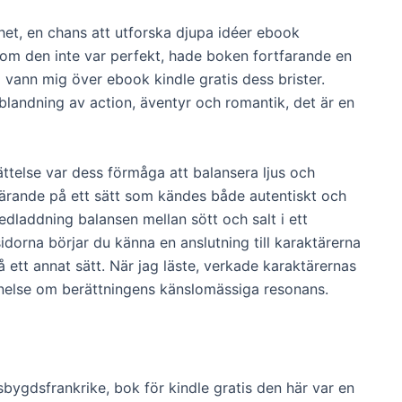
het, en chans att utforska djupa idéer ebook
 om den inte var perfekt, hade boken fortfarande en
m vann mig över ebook kindle gratis dess brister.
 blandning av action, äventyr och romantik, det är en
telse var dess förmåga att balansera ljus och
skärande på ett sätt som kändes både autentiskt och
edladdning balansen mellan sött och salt i ett
dorna börjar du känna en anslutning till karaktärerna
 ett annat sätt. När jag läste, verkade karaktärernas
nnelse om berättningens känslomässiga resonans.
sbygdsfrankrike, bok för kindle gratis den här var en