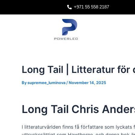
Skip
Post
+971 55 558 2187
to
navigation
content
Long Tail | Litteratur för 
By
supremee_luminova
/
November 14, 2025
Long Tail Chris Ande
I litteraturvärlden finns få författare som lyckats
uttryckssättigt som Hawthorne, och denna bok är