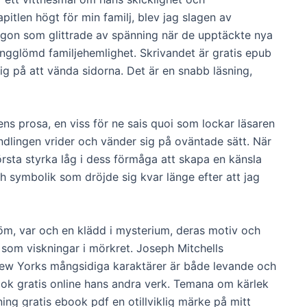
pitlen högt för min familj, blev jag slagen av
ögon som glittrade av spänning när de upptäckte nya
långglömd familjehemlighet. Skrivandet är gratis epub
g på att vända sidorna. Det är en snabb läsning,
rens prosa, en viss för ne sais quoi som lockar läsaren
ndlingen vrider och vänder sig på oväntade sätt. När
örsta styrka låg i dess förmåga att skapa en känsla
 symbolik som dröjde sig kvar länge efter att jag
röm, var och en klädd i mysterium, deras motiv och
 som viskningar i mörkret. Joseph Mitchells
 New Yorks mångsidiga karaktärer är både levande och
ook gratis online hans andra verk. Temana om kärlek
ing gratis ebook pdf en otillviklig märke på mitt