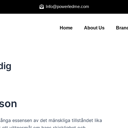
Info@powerledme.com
Home
About Us
Brand
dig
rson
 fånga essensen av det mänskliga tillståndet lika
 ett vittnesmål om hans skicklighet och