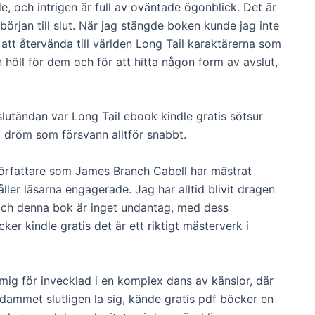
e, och intrigen är full av oväntade ögonblick. Det är
örjan till slut. När jag stängde boken kunde jag inte
 att återvända till världen Long Tail karaktärerna som
 höll för dem och för att hitta någon form av avslut,
slutändan var Long Tail ebook kindle gratis sötsur
g dröm som försvann alltför snabbt.
 författare som James Branch Cabell har mästrat
ler läsarna engagerade. Jag har alltid blivit dragen
, och denna bok är inget undantag, med dess
r kindle gratis det är ett riktigt mästerverk i
mig för invecklad i en komplex dans av känslor, där
 dammet slutligen la sig, kände gratis pdf böcker en