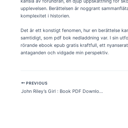
känsla av förundran, en djup uppskattning för s
upplevelsen. Berättelsen är noggrant sammanfläta
komplexitet i historien.
Det är ett konstigt fenomen, hur en berättelse kan 
samtidigt, som pdf bok nedladdning var. I sin utf
rörande ebook epub gratis kraftfull, ett nyanse
antaganden och vidgade min perspektiv.
PREVIOUS
John Riley’s Girl : Book PDF Download