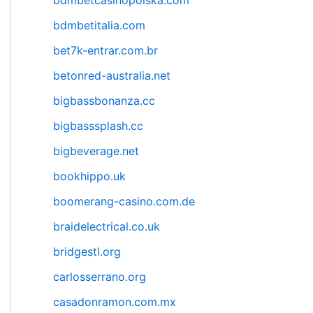
bdmbetcasinopolska.com
bdmbetitalia.com
bet7k-entrar.com.br
betonred-australia.net
bigbassbonanza.cc
bigbasssplash.cc
bigbeverage.net
bookhippo.uk
boomerang-casino.com.de
braidelectrical.co.uk
bridgestl.org
carlosserrano.org
casadonramon.com.mx