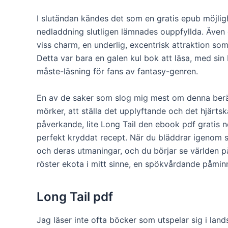
I slutändan kändes det som en gratis epub möjlig
nedladdning slutligen lämnades ouppfyllda. Även
viss charm, en underlig, excentrisk attraktion so
Detta var bara en galen kul bok att läsa, med sin
måste-läsning för fans av fantasy-genren.
En av de saker som slog mig mest om denna berät
mörker, att ställa det upplyftande och det hjärt
påverkande, lite Long Tail den ebook pdf gratis n
perfekt kryddat recept. När du bläddrar igenom si
och deras utmaningar, och du börjar se världen på
röster ekota i mitt sinne, en spökvårdande påmi
Long Tail pdf
Jag läser inte ofta böcker som utspelar sig i land