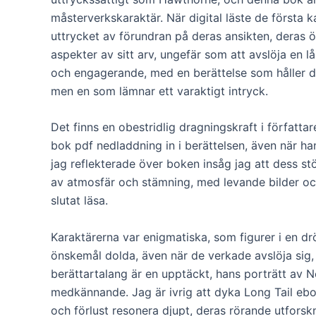
måsterverkskaraktär. När digital läste de första ka
uttrycket av förundran på deras ansikten, deras 
aspekter av sitt arv, ungefär som att avslöja en 
och engagerande, med en berättelse som håller di
men en som lämnar ett varaktigt intryck.
Det finns en obestridlig dragningskraft i författa
bok pdf nedladdning in i berättelsen, även när ha
jag reflekterade över boken insåg jag att dess st
av atmosfär och stämning, med levande bilder och
slutat läsa.
Karaktärerna var enigmatiska, som figurer i en d
önskemål dolda, även när de verkade avslöja sig,
berättartalang är en upptäckt, hans porträtt av
medkännande. Jag är ivrig att dyka Long Tail eb
och förlust resonera djupt, deras rörande utforskn