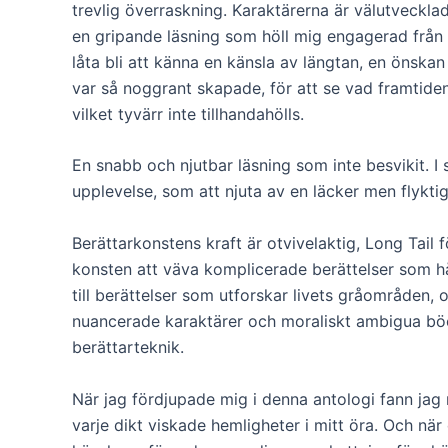
trevlig överraskning. Karaktärerna är välutvecklad
en gripande läsning som höll mig engagerad från b
låta bli att känna en känsla av längtan, en önskan
var så noggrant skapade, för att se vad framtiden
vilket tyvärr inte tillhandahölls.
En snabb och njutbar läsning som inte besvikit. I 
upplevelse, som att njuta av en läcker men flykti
Berättarkonstens kraft är otvivelaktig, Long Tail
konsten att väva komplicerade berättelser som hål
till berättelser som utforskar livets gråområden
nuancerade karaktärer och moraliskt ambigua böcke
berättarteknik.
När jag fördjupade mig i denna antologi fann jag 
varje dikt viskade hemligheter i mitt öra. Och när