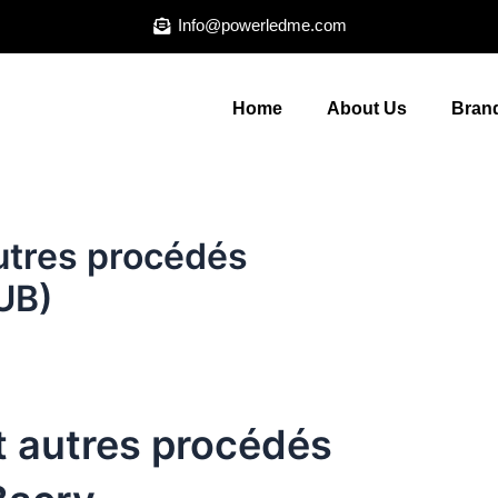
Info@powerledme.com
Home
About Us
Brand
autres procédés
PUB)
et autres procédés