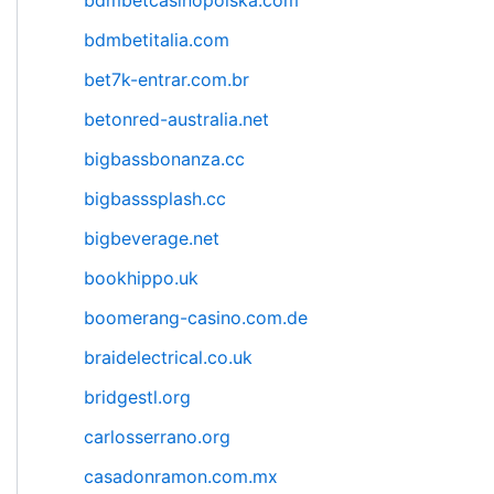
bdmbetcasinopolska.com
bdmbetitalia.com
bet7k-entrar.com.br
betonred-australia.net
bigbassbonanza.cc
bigbasssplash.cc
bigbeverage.net
bookhippo.uk
boomerang-casino.com.de
braidelectrical.co.uk
bridgestl.org
carlosserrano.org
casadonramon.com.mx