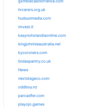
gxmblecasinofrance.com
hrcarers.org.uk
hudsunmedia.com
imvest.it
kasynoholandiaonline.com
kingjohnnieaustralia.net
kycoroners.com
lindaspantry.co.uk
News
nextstageco.com
oddboy.nz
parcadfer.com
playojo.games