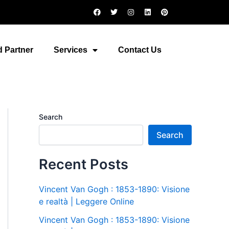
F
T
I
L
P
a
w
n
i
i
c
i
s
n
n
e
t
t
k
t
b
t
a
e
e
o
e
g
d
r
 Partner
Services
Contact Us
o
r
r
i
e
k
a
n
s
m
t
Search
Search
Recent Posts
Vincent Van Gogh : 1853-1890: Visione
e realtà | Leggere Online
Vincent Van Gogh : 1853-1890: Visione