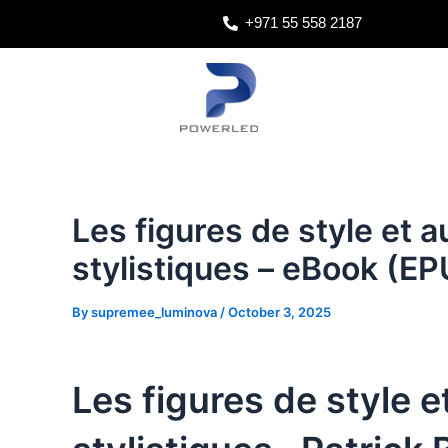
Skip
Post
+971 55 558 2187
to
navigation
content
Les figures de style et 
stylistiques – eBook (E
By
supremee_luminova
/
October 3, 2025
Les figures de style 