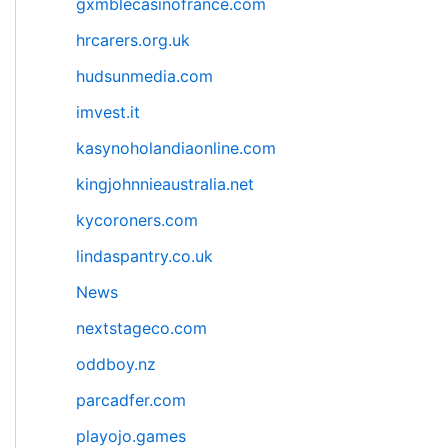
gxmblecasinofrance.com
hrcarers.org.uk
hudsunmedia.com
imvest.it
kasynoholandiaonline.com
kingjohnnieaustralia.net
kycoroners.com
lindaspantry.co.uk
News
nextstageco.com
oddboy.nz
parcadfer.com
playojo.games