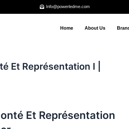
Info@powerledme.com
Home
About Us
Brand
 Et Représentation I |
nté Et Représentation