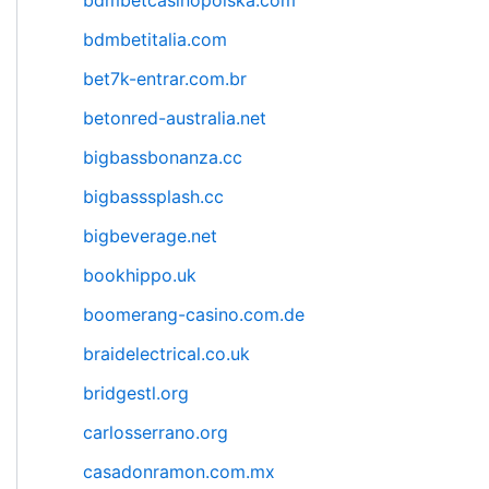
bdmbetcasinopolska.com
bdmbetitalia.com
bet7k-entrar.com.br
betonred-australia.net
bigbassbonanza.cc
bigbasssplash.cc
bigbeverage.net
bookhippo.uk
boomerang-casino.com.de
braidelectrical.co.uk
bridgestl.org
carlosserrano.org
casadonramon.com.mx