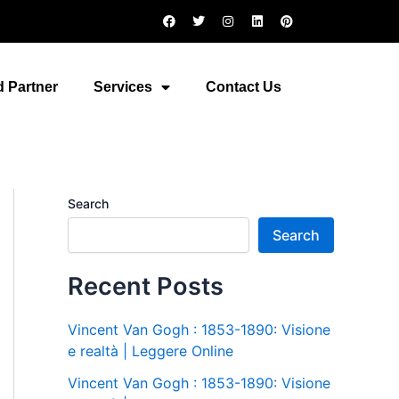
F
T
I
L
P
a
w
n
i
i
c
i
s
n
n
e
t
t
k
t
b
t
a
e
e
o
e
g
d
r
 Partner
Services
Contact Us
o
r
r
i
e
k
a
n
s
m
t
Search
Search
Recent Posts
Vincent Van Gogh : 1853-1890: Visione
e realtà | Leggere Online
Vincent Van Gogh : 1853-1890: Visione