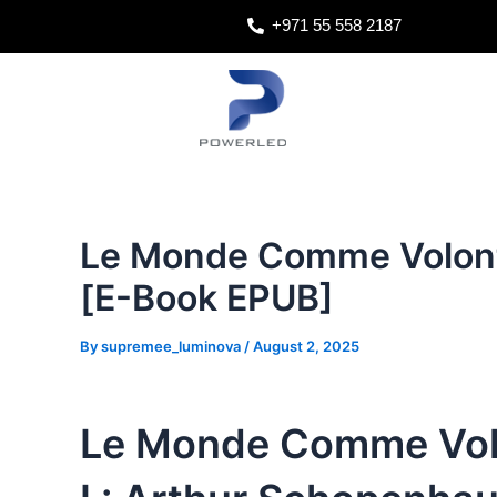
Skip
Post
+971 55 558 2187
to
navigation
content
Le Monde Comme Volonté
[E-Book EPUB]
By
supremee_luminova
/
August 2, 2025
Le Monde Comme Volo