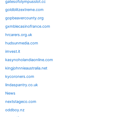
gatesofolympusslot.cc
goldblitzextreme.com
gopbeavercounty.org
gxmblecasinofrance.com
hrcarers.org.uk
hudsunmedia.com
imvest.it
kasynoholandiaonline.com
kingjohnnieaustralia.net
kycoroners.com
lindaspantry.co.uk
News
nextstageco.com
oddboy.nz