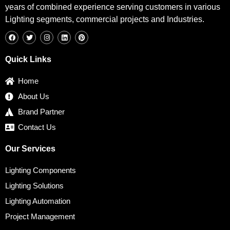
years of combined experience serving customers in various
Lighting segments, commercial projects and Industries.
F
T
I
L
P
a
w
n
i
i
c
i
s
n
n
e
t
t
k
t
b
t
a
e
e
Quick Links
o
e
g
d
r
o
r
r
i
e
k
a
n
s
Home
m
t
About Us
Brand Partner
Contact Us
Our Services
Lighting Components
Lighting Solutions
Lighting Automation
Project Management