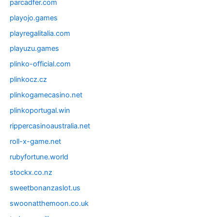
parcadfer.com
playojo.games
playregalitalia.com
playuzu.games
plinko-official.com
plinkocz.cz
plinkogamecasino.net
plinkoportugal.win
rippercasinoaustralia.net
roll-x-game.net
rubyfortune.world
stockx.co.nz
sweetbonanzaslot.us
swoonatthemoon.co.uk