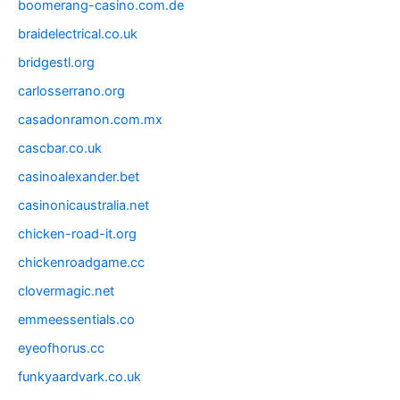
boomerang-casino.com.de
braidelectrical.co.uk
bridgestl.org
carlosserrano.org
casadonramon.com.mx
cascbar.co.uk
casinoalexander.bet
casinonicaustralia.net
chicken-road-it.org
chickenroadgame.cc
clovermagic.net
emmeessentials.co
eyeofhorus.cc
funkyaardvark.co.uk