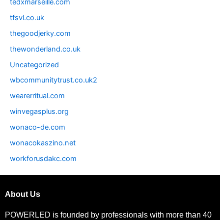
tedxmarseille.com
tfsvl.co.uk
thegoodjerky.com
thewonderland.co.uk
Uncategorized
wbcommunitytrust.co.uk2
wearerritual.com
winvegasplus.org
wonaco-de.com
wonacokaszino.net
workforusdakc.com
About Us
POWERLED is founded by professionals with more than 40