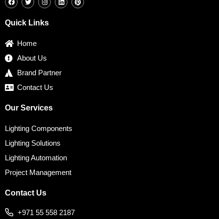
c
i
s
n
n
e
t
t
k
t
b
t
a
e
e
Quick Links
o
e
g
d
r
o
r
r
i
e
k
a
n
s
Home
m
t
About Us
Brand Partner
Contact Us
Our Services
Lighting Components
Lighting Solutions
Lighting Automation
Project Management
Contact Us
+971 55 558 2187