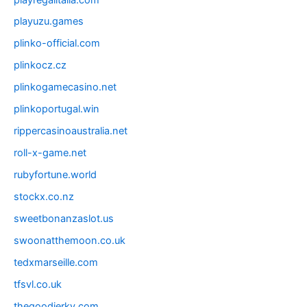
playuzu.games
plinko-official.com
plinkocz.cz
plinkogamecasino.net
plinkoportugal.win
rippercasinoaustralia.net
roll-x-game.net
rubyfortune.world
stockx.co.nz
sweetbonanzaslot.us
swoonatthemoon.co.uk
tedxmarseille.com
tfsvl.co.uk
thegoodjerky.com