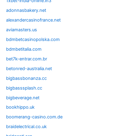
1xbet-india-online.in3
adonnasbakery.net
alexandercasinofrance.net
aviamasters.us
bdmbetcasinopolska.com
bdmbetitalia.com
bet7k-entrar.com.br
betonred-australia.net
bigbassbonanza.cc
bigbasssplash.cc
bigbeverage.net
bookhippo.uk
boomerang-casino.com.de
braidelectrical.co.uk