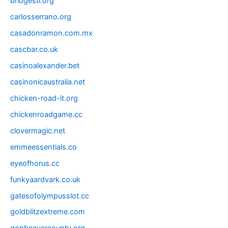
bridgestl.org
carlosserrano.org
casadonramon.com.mx
cascbar.co.uk
casinoalexander.bet
casinonicaustralia.net
chicken-road-it.org
chickenroadgame.cc
clovermagic.net
emmeessentials.co
eyeofhorus.cc
funkyaardvark.co.uk
gatesofolympusslot.cc
goldblitzextreme.com