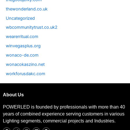
thewonderland.co.uk
Uncategorized
wbcommunitytrust.co.uk2
wearerritual.com
winvegasplus.org
wonaco-de.com
wonacokaszino.net
workforusdakc.com
About Us
POWERLED is founded by professionals with more than 40
years of combined experience serving customers in various
Lighting segments, commercial projects and Industries.
F
T
I
L
P
a
w
n
i
i