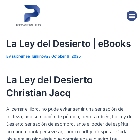
Skip
Post
to
navigation
M
content
La Ley del Desierto | eBooks
By
supremee_luminova
/
October 6, 2025
La Ley del Desierto
Christian Jacq
Al cerrar el libro, no pude evitar sentir una sensación de
tristeza, una sensación de pérdida, pero también, La Ley del
Desierto sensación de asombro, ante el poder del espíritu
humano ebook perseverar, libro en pdf y prosperar. Cada
pista era un pincelada que completaba el cuadro final.