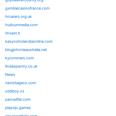
gopbeavercounty.org
gxmblecasinofrance.com
hrcarers.org.uk
hudsunmedia.com
imvest.it
kasynoholandiaonline.com
kingjohnnieaustralia.net
kycoroners.com
lindaspantry.co.uk
News
nextstageco.com
oddboy.nz
parcadfer.com
playojo.games
playregalitalia.com