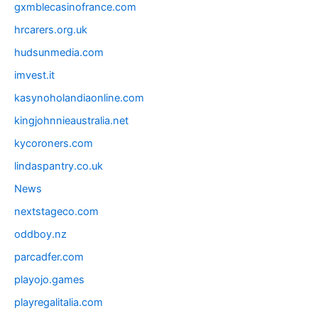
gxmblecasinofrance.com
hrcarers.org.uk
hudsunmedia.com
imvest.it
kasynoholandiaonline.com
kingjohnnieaustralia.net
kycoroners.com
lindaspantry.co.uk
News
nextstageco.com
oddboy.nz
parcadfer.com
playojo.games
playregalitalia.com