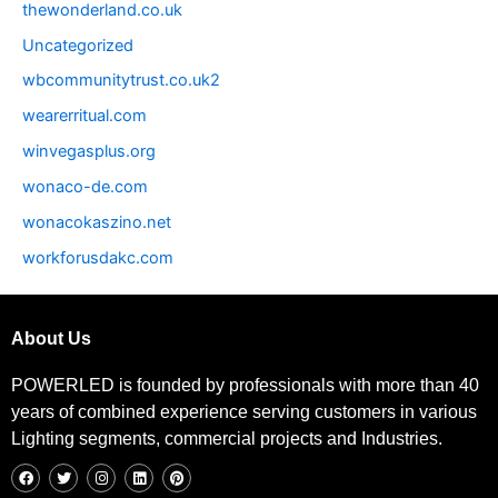
thewonderland.co.uk
Uncategorized
wbcommunitytrust.co.uk2
wearerritual.com
winvegasplus.org
wonaco-de.com
wonacokaszino.net
workforusdakc.com
About Us
POWERLED is founded by professionals with more than 40
years of combined experience serving customers in various
Lighting segments, commercial projects and Industries.
F
T
I
L
P
a
w
n
i
i
c
i
s
n
n