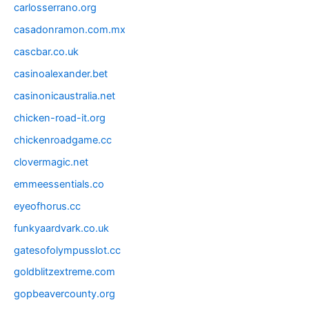
carlosserrano.org
casadonramon.com.mx
cascbar.co.uk
casinoalexander.bet
casinonicaustralia.net
chicken-road-it.org
chickenroadgame.cc
clovermagic.net
emmeessentials.co
eyeofhorus.cc
funkyaardvark.co.uk
gatesofolympusslot.cc
goldblitzextreme.com
gopbeavercounty.org