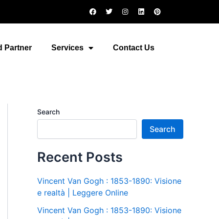
F
T
I
L
P
a
w
n
i
i
c
i
s
n
n
e
t
t
k
t
b
t
a
e
e
o
e
g
d
r
 Partner
Services
Contact Us
o
r
r
i
e
k
a
n
s
m
t
Search
Search
Recent Posts
Vincent Van Gogh : 1853-1890: Visione
e realtà | Leggere Online
Vincent Van Gogh : 1853-1890: Visione