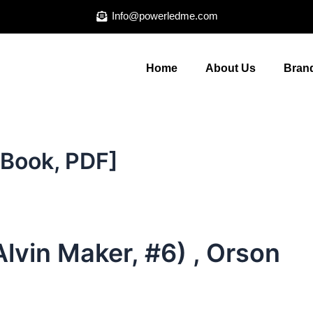
Info@powerledme.com
Home
About Us
Brand
E-Book, PDF]
Alvin Maker, #6) , Orson