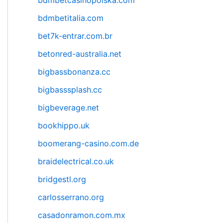
bdmbetcasinopolska.com
bdmbetitalia.com
bet7k-entrar.com.br
betonred-australia.net
bigbassbonanza.cc
bigbasssplash.cc
bigbeverage.net
bookhippo.uk
boomerang-casino.com.de
braidelectrical.co.uk
bridgestl.org
carlosserrano.org
casadonramon.com.mx