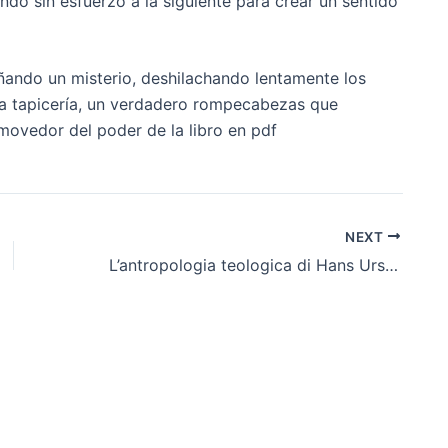
do sin esfuerzo a la siguiente para crear un sentido
ñando un misterio, deshilachando lentamente los
cada tapicería, un verdadero rompecabezas que
movedor del poder de la libro en pdf
NEXT
L’antropologia teologica di Hans Urs von Balthasar (Teologia) – Libri ePub