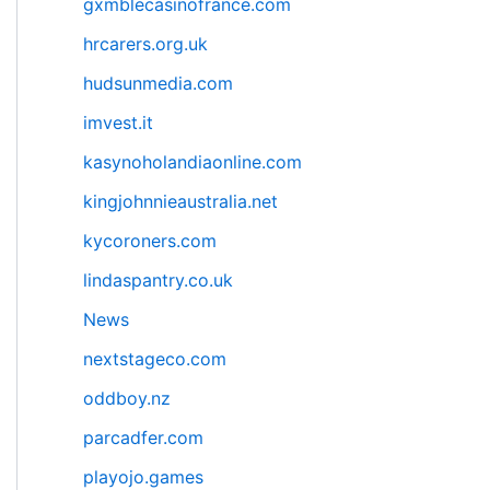
gxmblecasinofrance.com
hrcarers.org.uk
hudsunmedia.com
imvest.it
kasynoholandiaonline.com
kingjohnnieaustralia.net
kycoroners.com
lindaspantry.co.uk
News
nextstageco.com
oddboy.nz
parcadfer.com
playojo.games