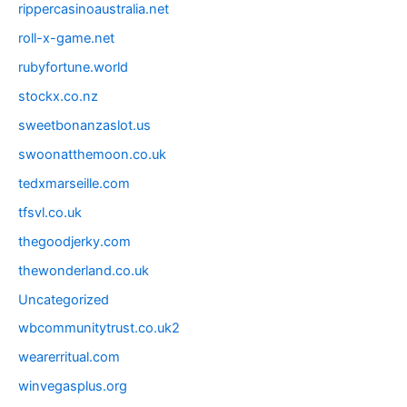
rippercasinoaustralia.net
roll-x-game.net
rubyfortune.world
stockx.co.nz
sweetbonanzaslot.us
swoonatthemoon.co.uk
tedxmarseille.com
tfsvl.co.uk
thegoodjerky.com
thewonderland.co.uk
Uncategorized
wbcommunitytrust.co.uk2
wearerritual.com
winvegasplus.org