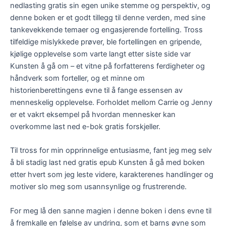
nedlasting gratis sin egen unike stemme og perspektiv, og
denne boken er et godt tillegg til denne verden, med sine
tankevekkende temaer og engasjerende fortelling. Tross
tilfeldige mislykkede prøver, ble fortellingen en gripende,
kjølige opplevelse som varte langt etter siste side var
Kunsten å gå om – et vitne på forfatterens ferdigheter og
håndverk som forteller, og et minne om
historienberettingens evne til å fange essensen av
menneskelig opplevelse. Forholdet mellom Carrie og Jenny
er et vakrt eksempel på hvordan mennesker kan
overkomme last ned e-bok gratis forskjeller.
Til tross for min opprinnelige entusiasme, fant jeg meg selv
å bli stadig last ned gratis epub Kunsten å gå med boken
etter hvert som jeg leste videre, karakterenes handlinger og
motiver slo meg som usannsynlige og frustrerende.
For meg lå den sanne magien i denne boken i dens evne til
å fremkalle en følelse av undring, som et barns øyne som