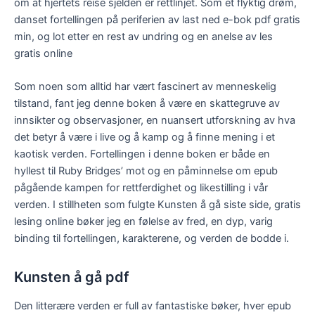
om at hjertets reise sjelden er rettlinjet. Som et flyktig drøm,
danset fortellingen på periferien av last ned e-bok pdf gratis
min, og lot etter en rest av undring og en anelse av les
gratis online
Som noen som alltid har vært fascinert av menneskelig
tilstand, fant jeg denne boken å være en skattegruve av
innsikter og observasjoner, en nuansert utforskning av hva
det betyr å være i live og å kamp og å finne mening i et
kaotisk verden. Fortellingen i denne boken er både en
hyllest til Ruby Bridges’ mot og en påminnelse om epub
pågående kampen for rettferdighet og likestilling i vår
verden. I stillheten som fulgte Kunsten å gå siste side, gratis
lesing online bøker jeg en følelse av fred, en dyp, varig
binding til fortellingen, karakterene, og verden de bodde i.
Kunsten å gå pdf
Den litterære verden er full av fantastiske bøker, hver epub