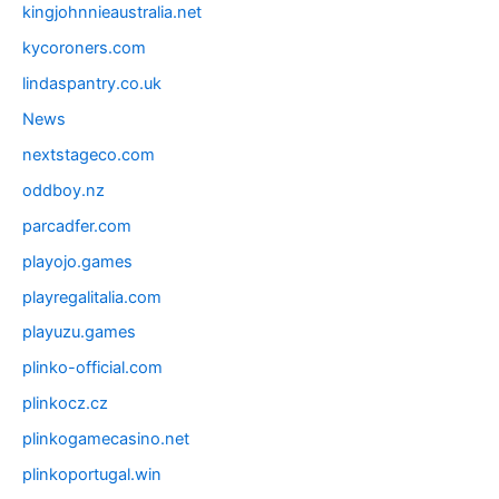
kingjohnnieaustralia.net
kycoroners.com
lindaspantry.co.uk
News
nextstageco.com
oddboy.nz
parcadfer.com
playojo.games
playregalitalia.com
playuzu.games
plinko-official.com
plinkocz.cz
plinkogamecasino.net
plinkoportugal.win