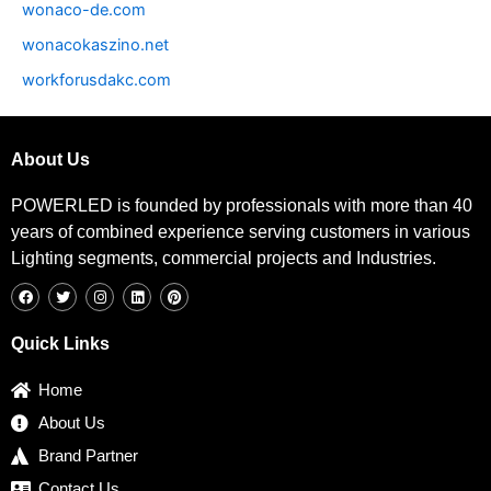
wonaco-de.com
wonacokaszino.net
workforusdakc.com
About Us
POWERLED is founded by professionals with more than 40
years of combined experience serving customers in various
Lighting segments, commercial projects and Industries.
F
T
I
L
P
a
w
n
i
i
c
i
s
n
n
e
t
t
k
t
b
t
a
e
e
Quick Links
o
e
g
d
r
o
r
r
i
e
k
a
n
s
Home
m
t
About Us
Brand Partner
Contact Us