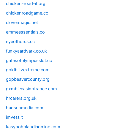
chicken-road-it.org
chickenroadgame.cc
clovermagic.net
emmeessentials.co
eyeofhorus.cc
funkyaardvark.co.uk
gatesofolympusslot.cc
goldblitzextreme.com
gopbeavercounty.org
gxmblecasinofrance.com
hrcarers.org.uk
hudsunmedia.com
imvest.it
kasynoholandiaonline.com