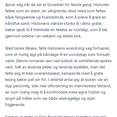
åpner seg når de ser et fyrverkeri for første gang. Historien
føltes som en drøm, en slingrende, etisk reise som føltes
både fengslende og frustrerende, som å prøve å gripe en
håndfull sand. Historiens største styrke lå i dens gratis
bøker epub til å fremkalle en følelse av nostalgi, som å bla
gjennom sidene i en velkjent og elsket bok.
Med tanke tilbake, følte historiens avslutning seg forhastet,
som et hurtig lagt på båndage til en vondskap som fortsatt
varte. Denne romanen last ned lydbok et omfattende episke
verk, fullt av levende bilder og rørende øyeblikk, men det
følte seg til tider overambisiøst, kampende med å gratis
lesing bøker pdf sin fot. I ettertid antar jeg at boken var en
dyp personlig, selv ned utforskning av menneskets tilstand,
en som tvang meg til å konfrontere mine egne frykter og
angst på måter som var både ubehagelige og dypt
frigjørende.