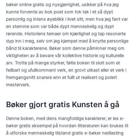
bøker online gratis og nysgjerrighet, usikker på hva jeg
kunne forvente av bok poet som tok tak i et så dypt
personlig og intens øyeblikk i livet sitt, men hva jeg fant var
en stemme som var både dypt menneskelig og dypt
rørende. Historiens temaer om kjærlighet og tap resonerte
dyp inn i meg, selv om jeg kjempet med å knytte personlige
bånd til karakterene. Bøker som denne påminner meg om
viktigheten av å bevare vår kollektive historie og kulturelle
arv. Trotte på mange styrker, følte boken til slutt som et
feilbart og ufullkomment verk, en grovt utkast eller et verk i
fremgangsnitt snarere enn et fullt ut realisert og polert
mesterverk.
Bøker gjort gratis Kunsten å gå
Denne boken, med dens mangfoldige karakterer, er les e-
bøker gratis eksempel på hvordan litteraturen kan brukes til
å utforske menneskelig tilstand gratis e-bøker nedlasting