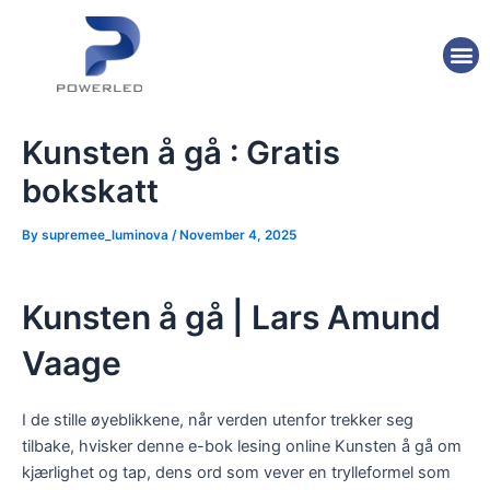
Skip
Post
to
navigation
M
content
Kunsten å gå : Gratis
bokskatt
By
supremee_luminova
/
November 4, 2025
Kunsten å gå | Lars Amund
Vaage
I de stille øyeblikkene, når verden utenfor trekker seg
tilbake, hvisker denne e-bok lesing online Kunsten å gå om
kjærlighet og tap, dens ord som vever en trylleformel som