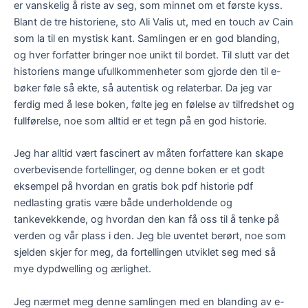
er vanskelig å riste av seg, som minnet om et første kyss.
Blant de tre historiene, sto Ali Valis ut, med en touch av Cain
som la til en mystisk kant. Samlingen er en god blanding,
og hver forfatter bringer noe unikt til bordet. Til slutt var det
historiens mange ufullkommenheter som gjorde den til e-
bøker føle så ekte, så autentisk og relaterbar. Da jeg var
ferdig med å lese boken, følte jeg en følelse av tilfredshet og
fullførelse, noe som alltid er et tegn på en god historie.
Jeg har alltid vært fascinert av måten forfattere kan skape
overbevisende fortellinger, og denne boken er et godt
eksempel på hvordan en gratis bok pdf historie pdf
nedlasting gratis være både underholdende og
tankevekkende, og hvordan den kan få oss til å tenke på
verden og vår plass i den. Jeg ble uventet berørt, noe som
sjelden skjer for meg, da fortellingen utviklet seg med så
mye dypdwelling og ærlighet.
Jeg nærmet meg denne samlingen med en blanding av e-