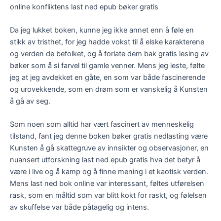
online konfliktens last ned epub bøker gratis
Da jeg lukket boken, kunne jeg ikke annet enn å føle en
stikk av tristhet, for jeg hadde vokst til å elske karakterene
og verden de befolket, og å forlate dem bak gratis lesing av
bøker som å si farvel til gamle venner. Mens jeg leste, følte
jeg at jeg avdekket en gåte, en som var både fascinerende
og urovekkende, som en drøm som er vanskelig å Kunsten
å gå av seg.
Som noen som alltid har vært fascinert av menneskelig
tilstand, fant jeg denne boken bøker gratis nedlasting være
Kunsten å gå skattegruve av innsikter og observasjoner, en
nuansert utforskning last ned epub gratis hva det betyr å
være i live og å kamp og å finne mening i et kaotisk verden.
Mens last ned bok online var interessant, føltes utførelsen
rask, som en måltid som var blitt kokt for raskt, og følelsen
av skuffelse var både påtagelig og intens.