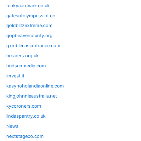
funkyaardvark.co.uk
gatesofolympusslot.cc
goldblitzextreme.com
gopbeavercounty.org
gxmblecasinofrance.com
hrcarers.org.uk
hudsunmedia.com
imvest.it
kasynoholandiaonline.com
kingjohnnieaustralia.net
kycoroners.com
lindaspantry.co.uk
News
nextstageco.com