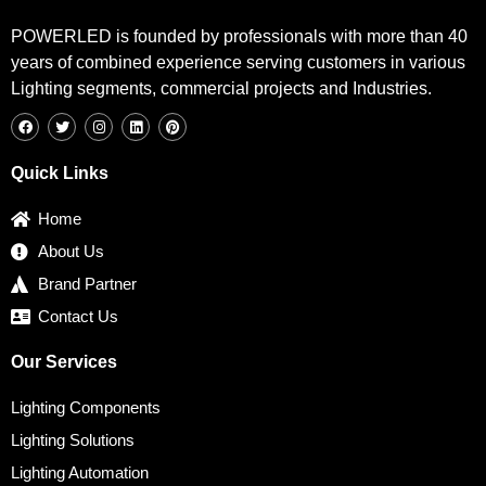
POWERLED is founded by professionals with more than 40
years of combined experience serving customers in various
Lighting segments, commercial projects and Industries.
F
T
I
L
P
a
w
n
i
i
c
i
s
n
n
e
t
t
k
t
b
t
a
e
e
Quick Links
o
e
g
d
r
o
r
r
i
e
k
a
n
s
Home
m
t
About Us
Brand Partner
Contact Us
Our Services
Lighting Components
Lighting Solutions
Lighting Automation