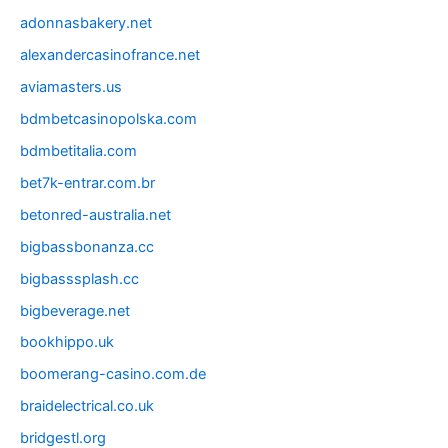
adonnasbakery.net
alexandercasinofrance.net
aviamasters.us
bdmbetcasinopolska.com
bdmbetitalia.com
bet7k-entrar.com.br
betonred-australia.net
bigbassbonanza.cc
bigbasssplash.cc
bigbeverage.net
bookhippo.uk
boomerang-casino.com.de
braidelectrical.co.uk
bridgestl.org