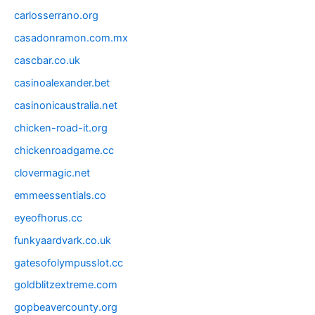
carlosserrano.org
casadonramon.com.mx
cascbar.co.uk
casinoalexander.bet
casinonicaustralia.net
chicken-road-it.org
chickenroadgame.cc
clovermagic.net
emmeessentials.co
eyeofhorus.cc
funkyaardvark.co.uk
gatesofolympusslot.cc
goldblitzextreme.com
gopbeavercounty.org