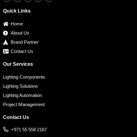
c
i
s
n
n
e
t
t
k
t
b
t
a
e
e
Quick Links
o
e
g
d
r
o
r
r
i
e
k
a
n
s
Home
m
t
About Us
Brand Partner
Contact Us
Our Services
Lighting Components
Lighting Solutions
Lighting Automation
Project Management
Contact Us
+971 55 558 2187