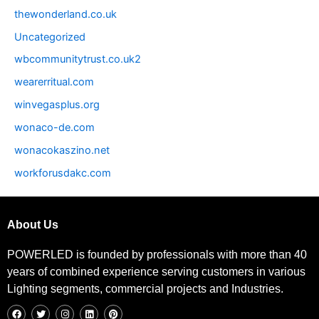
thewonderland.co.uk
Uncategorized
wbcommunitytrust.co.uk2
wearerritual.com
winvegasplus.org
wonaco-de.com
wonacokaszino.net
workforusdakc.com
About Us
POWERLED is founded by professionals with more than 40
years of combined experience serving customers in various
Lighting segments, commercial projects and Industries.
F
T
I
L
P
a
w
n
i
i