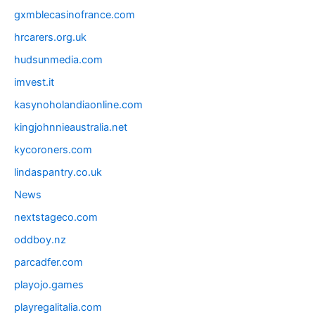
gxmblecasinofrance.com
hrcarers.org.uk
hudsunmedia.com
imvest.it
kasynoholandiaonline.com
kingjohnnieaustralia.net
kycoroners.com
lindaspantry.co.uk
News
nextstageco.com
oddboy.nz
parcadfer.com
playojo.games
playregalitalia.com