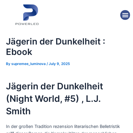
Skip
Post
to
navigation
M
content
Jägerin der Dunkelheit :
Ebook
By
supremee_luminova
/
July 9, 2025
Jägerin der Dunkelheit
(Night World, #5) , L.J.
Smith
In der großen Tradition rezension literarischen Belletristik