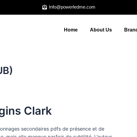
Info@powerledme.com
Home
About Us
Brand
UB)
gins Clark
rsonnages secondaires pdfs de présence et de
e, mais elle manque parfois de subtilité. L’auteur