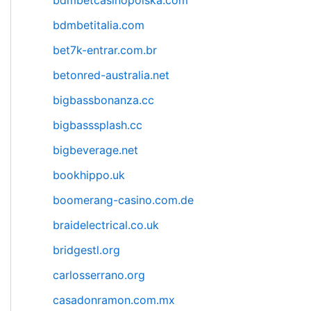
bdmbetcasinopolska.com
bdmbetitalia.com
bet7k-entrar.com.br
betonred-australia.net
bigbassbonanza.cc
bigbasssplash.cc
bigbeverage.net
bookhippo.uk
boomerang-casino.com.de
braidelectrical.co.uk
bridgestl.org
carlosserrano.org
casadonramon.com.mx