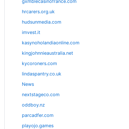
gxmblecasinofrance.com
hrcarers.org.uk
hudsunmedia.com
imvest.it
kasynoholandiaonline.com
kingjohnnieaustralia.net
kycoroners.com
lindaspantry.co.uk
News
nextstageco.com
oddboy.nz
parcadfer.com
playojo.games