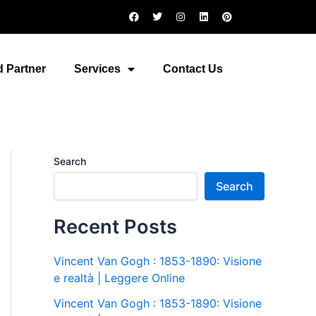
F
T
I
L
P
a
w
n
i
i
c
i
s
n
n
e
t
t
k
t
b
t
a
e
e
o
e
g
d
r
 Partner
Services
Contact Us
o
r
r
i
e
k
a
n
s
m
t
Search
Search
Recent Posts
Vincent Van Gogh : 1853-1890: Visione
e realtà | Leggere Online
Vincent Van Gogh : 1853-1890: Visione