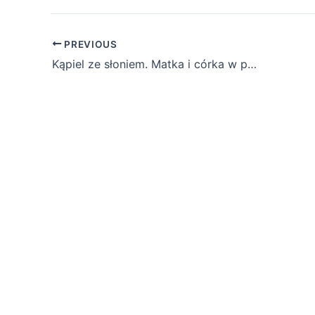
PREVIOUS
Kąpiel ze słoniem. Matka i córka w podróży dookoła świata – Download PDFs