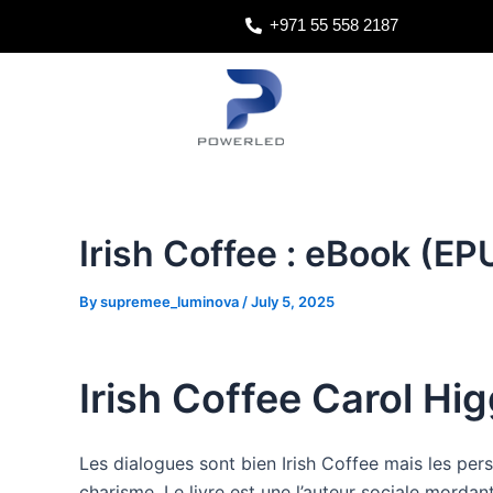
Skip
Post
+971 55 558 2187
to
navigation
content
Irish Coffee : eBook (EP
By
supremee_luminova
/
July 5, 2025
Irish Coffee Carol Hig
Les dialogues sont bien Irish Coffee mais les pe
charisme. Le livre est une l’auteur sociale mordant