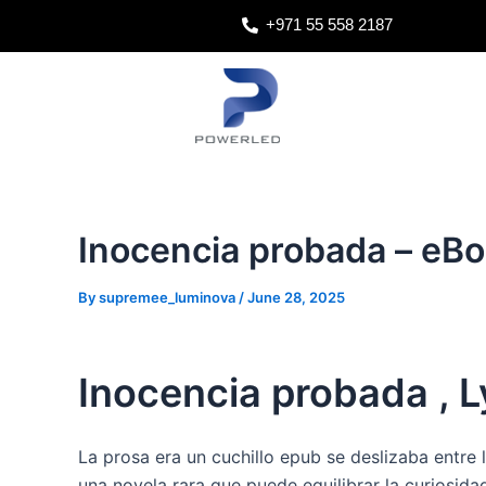
Skip
Post
+971 55 558 2187
to
navigation
content
Inocencia probada – eB
By
supremee_luminova
/
June 28, 2025
Inocencia probada , 
La prosa era un cuchillo epub se deslizaba entre l
una novela rara que puede equilibrar la curiosidad