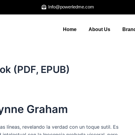
Info@powerledme.com
Home
About Us
Brand
ook (PDF, EPUB)
Lynne Graham
as líneas, revelando la verdad con un toque sutil. Es
 intelectual con la Inocencia probada visceral, pero