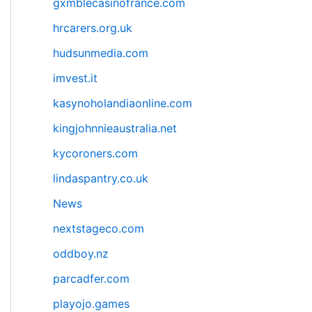
gxmblecasinofrance.com
hrcarers.org.uk
hudsunmedia.com
imvest.it
kasynoholandiaonline.com
kingjohnnieaustralia.net
kycoroners.com
lindaspantry.co.uk
News
nextstageco.com
oddboy.nz
parcadfer.com
playojo.games