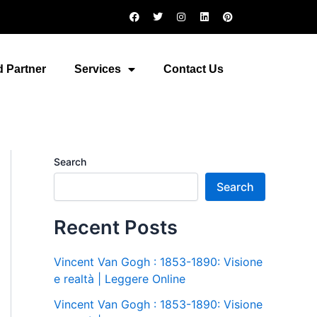
F
T
I
L
P
a
w
n
i
i
c
i
s
n
n
e
t
t
k
t
b
t
a
e
e
o
e
g
d
r
 Partner
Services
Contact Us
o
r
r
i
e
k
a
n
s
m
t
Search
Search
Recent Posts
Vincent Van Gogh : 1853-1890: Visione
e realtà | Leggere Online
Vincent Van Gogh : 1853-1890: Visione