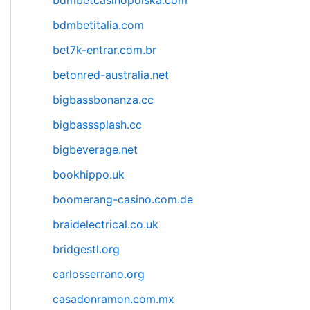
bdmbetcasinopolska.com
bdmbetitalia.com
bet7k-entrar.com.br
betonred-australia.net
bigbassbonanza.cc
bigbasssplash.cc
bigbeverage.net
bookhippo.uk
boomerang-casino.com.de
braidelectrical.co.uk
bridgestl.org
carlosserrano.org
casadonramon.com.mx