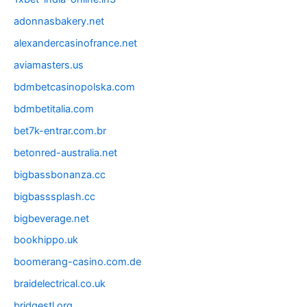
adonnasbakery.net
alexandercasinofrance.net
aviamasters.us
bdmbetcasinopolska.com
bdmbetitalia.com
bet7k-entrar.com.br
betonred-australia.net
bigbassbonanza.cc
bigbasssplash.cc
bigbeverage.net
bookhippo.uk
boomerang-casino.com.de
braidelectrical.co.uk
bridgestl.org