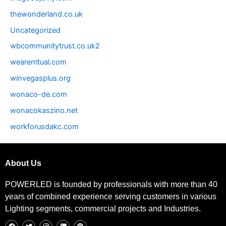
thewonderland.co.uk
Uncategorized
wbcommunitytrust.co.uk2
wearerritual.com
winvegasplus.org
wonaco-de.com
wonacokaszino.net
workforusdakc.com
About Us
POWERLED is founded by professionals with more than 40
years of combined experience serving customers in various
Lighting segments, commercial projects and Industries.
F
T
I
L
P
a
w
n
i
i