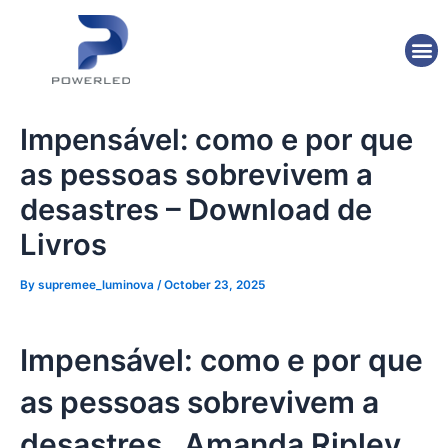
Skip
Post
to
navigation
M
content
Impensável: como e por que
as pessoas sobrevivem a
desastres – Download de
Livros
By
supremee_luminova
/
October 23, 2025
Impensável: como e por que
as pessoas sobrevivem a
desastres , Amanda Ripley