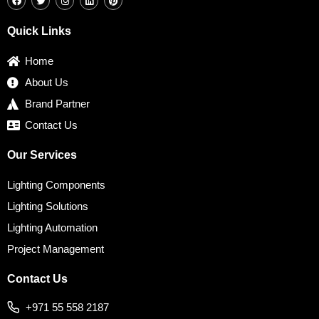
c
i
s
n
n
e
t
t
k
t
b
t
a
e
e
Quick Links
o
e
g
d
r
o
r
r
i
e
k
a
n
s
Home
m
t
About Us
Brand Partner
Contact Us
Our Services
Lighting Components
Lighting Solutions
Lighting Automation
Project Management
Contact Us
+971 55 558 2187