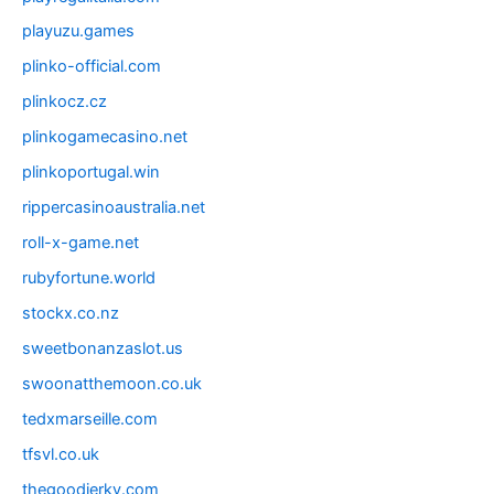
playuzu.games
plinko-official.com
plinkocz.cz
plinkogamecasino.net
plinkoportugal.win
rippercasinoaustralia.net
roll-x-game.net
rubyfortune.world
stockx.co.nz
sweetbonanzaslot.us
swoonatthemoon.co.uk
tedxmarseille.com
tfsvl.co.uk
thegoodjerky.com