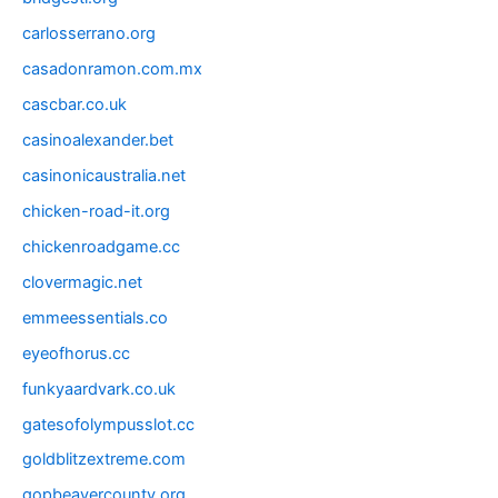
carlosserrano.org
casadonramon.com.mx
cascbar.co.uk
casinoalexander.bet
casinonicaustralia.net
chicken-road-it.org
chickenroadgame.cc
clovermagic.net
emmeessentials.co
eyeofhorus.cc
funkyaardvark.co.uk
gatesofolympusslot.cc
goldblitzextreme.com
gopbeavercounty.org