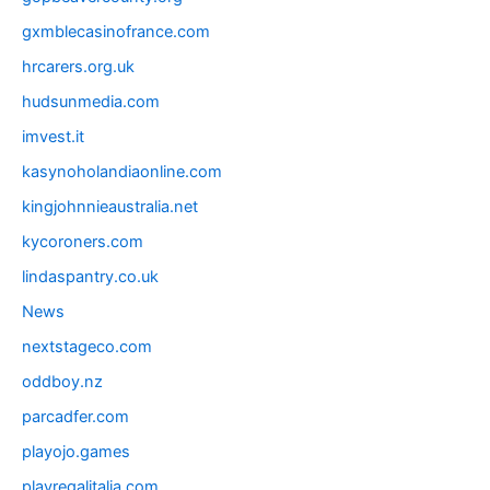
gxmblecasinofrance.com
hrcarers.org.uk
hudsunmedia.com
imvest.it
kasynoholandiaonline.com
kingjohnnieaustralia.net
kycoroners.com
lindaspantry.co.uk
News
nextstageco.com
oddboy.nz
parcadfer.com
playojo.games
playregalitalia.com