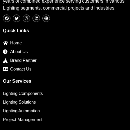
years of combined experience serving customers in various
Lighting segments, commercial projects and Industries.
F
T
I
L
P
a
w
n
i
i
c
i
s
n
n
e
t
t
k
t
b
t
a
e
e
Quick Links
o
e
g
d
r
o
r
r
i
e
k
a
n
s
Home
m
t
About Us
Brand Partner
Contact Us
Our Services
Lighting Components
Lighting Solutions
Lighting Automation
Project Management