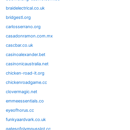
braidelectrical.co.uk
bridgestl.org
carlosserrano.org
casadonramon.com.mx
cascbar.co.uk
casinoalexander.bet
casinonicaustralia.net
chicken-road-it.org
chickenroadgame.cc
clovermagic.net
emmeessentials.co
eyeofhorus.cc
funkyaardvark.co.uk
gatesofolympusslot.cc