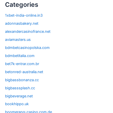
Categories
1xbet-india-online.in3
adonnasbakery.net
alexandercasinofrance.net
aviamasters.us
bdmbetcasinopolska.com
bdmbetitalia.com
bet7k-entrar.com.br
betonred-australia.net
bigbassbonanza.cc
bigbasssplash.cc
bigbeverage.net
bookhippo.uk
boomerang-casino.com.de