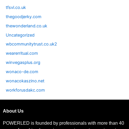
tfsvl.co.uk
thegoodjerky.com
thewonderland.co.uk
Uncategorized
wbcommunitytrust.co.uk2
wearerritual.com
winvegasplus.org
wonaco-de.com
wonacokaszino.net
workforusdakc.com
About Us
POWERLED is founded by professionals with more than 40