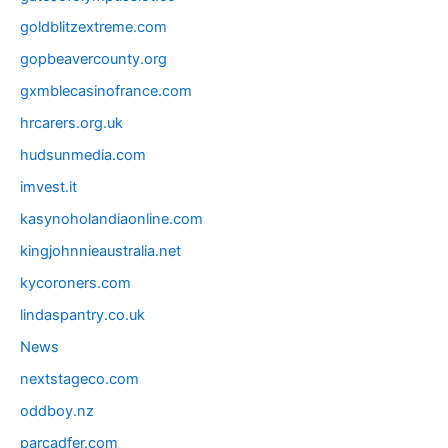
goldblitzextreme.com
gopbeavercounty.org
gxmblecasinofrance.com
hrcarers.org.uk
hudsunmedia.com
imvest.it
kasynoholandiaonline.com
kingjohnnieaustralia.net
kycoroners.com
lindaspantry.co.uk
News
nextstageco.com
oddboy.nz
parcadfer.com