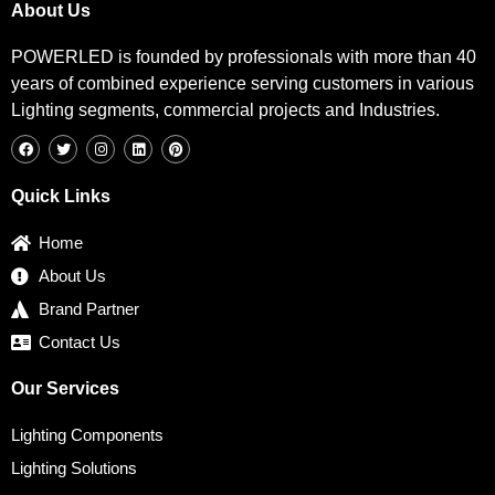
About Us
POWERLED is founded by professionals with more than 40
years of combined experience serving customers in various
Lighting segments, commercial projects and Industries.
F
T
I
L
P
a
w
n
i
i
c
i
s
n
n
e
t
t
k
t
b
t
a
e
e
Quick Links
o
e
g
d
r
o
r
r
i
e
k
a
n
s
Home
m
t
About Us
Brand Partner
Contact Us
Our Services
Lighting Components
Lighting Solutions