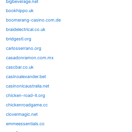
bigbeverage.net
bookhippo.uk
boomerang-casino.com.de
braidelectrical.co.uk
bridgestl.org
carlosserrano.org
casadonramon.com.mx
cascbar.co.uk
casinoalexander.bet
casinonicaustralia.net
chicken-road-it.org
chickenroadgame.cc
clovermagic.net
emmeessentials.co