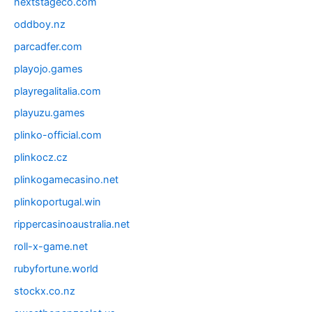
nextstageco.com
oddboy.nz
parcadfer.com
playojo.games
playregalitalia.com
playuzu.games
plinko-official.com
plinkocz.cz
plinkogamecasino.net
plinkoportugal.win
rippercasinoaustralia.net
roll-x-game.net
rubyfortune.world
stockx.co.nz