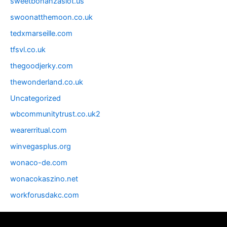
sweetbonanzaslot.us
swoonatthemoon.co.uk
tedxmarseille.com
tfsvl.co.uk
thegoodjerky.com
thewonderland.co.uk
Uncategorized
wbcommunitytrust.co.uk2
wearerritual.com
winvegasplus.org
wonaco-de.com
wonacokaszino.net
workforusdakc.com