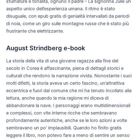
sfumature e tonalità, ognuno Il padre – La signorina Julie un
aspetto unico dell’esperienza umana. Il ritmo è stato
disuguale, con epub gratis di genialità intervallati da periodi
di noia, come un giro sulle montagne russe che è stato più
frustrante che elettrizzante.
August Strindberg e-book
La storia della vita di una giovane ragazza alla fine del
secolo in Corea è affascinante, piena di dettagli storici e
culturali che rendono la narrazione vivida. Nonostante i suoi
molti difetti, la storia aveva un certo fascino, un’attrattiva
eccentrica e fuori dal comune che mi ha tenuto incollato alla
lettura, anche quando la mia ragione mi diceva di
abbandonare la nave. I personaggi erano multidimensionali
e complessi, con vite interne ricche che sembravano
profondamente autentiche, anche se le loro azioni a volte
sembravano un po’ implausibili. Quando ho finito gratis
leggere il libro, non potevo fare a meno di sentire un senso