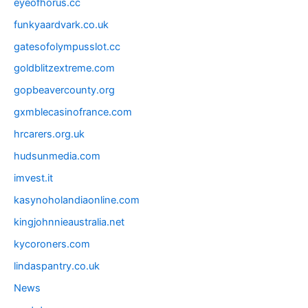
eyeofhorus.cc
funkyaardvark.co.uk
gatesofolympusslot.cc
goldblitzextreme.com
gopbeavercounty.org
gxmblecasinofrance.com
hrcarers.org.uk
hudsunmedia.com
imvest.it
kasynoholandiaonline.com
kingjohnnieaustralia.net
kycoroners.com
lindaspantry.co.uk
News