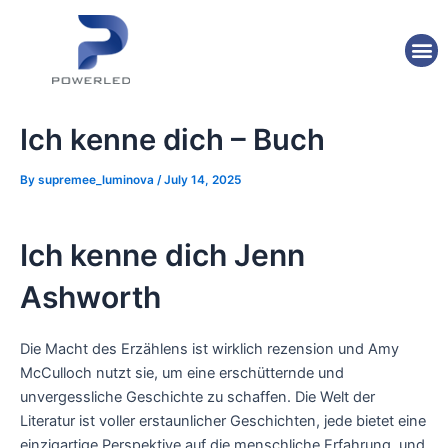
Skip
Post
to
navigation
M
content
Ich kenne dich – Buch
By
supremee_luminova
/
July 14, 2025
Ich kenne dich Jenn
Ashworth
Die Macht des Erzählens ist wirklich rezension und Amy
McCulloch nutzt sie, um eine erschütternde und
unvergessliche Geschichte zu schaffen. Die Welt der
Literatur ist voller erstaunlicher Geschichten, jede bietet eine
einzigartige Perspektive auf die menschliche Erfahrung, und