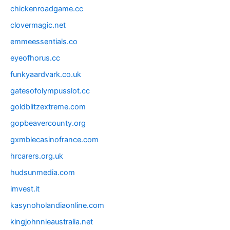
chickenroadgame.cc
clovermagic.net
emmeessentials.co
eyeofhorus.cc
funkyaardvark.co.uk
gatesofolympusslot.cc
goldblitzextreme.com
gopbeavercounty.org
gxmblecasinofrance.com
hrcarers.org.uk
hudsunmedia.com
imvest.it
kasynoholandiaonline.com
kingjohnnieaustralia.net