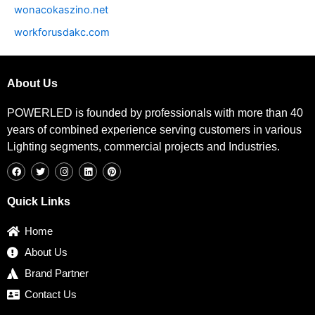
wonacokaszino.net
workforusdakc.com
About Us
POWERLED is founded by professionals with more than 40
years of combined experience serving customers in various
Lighting segments, commercial projects and Industries.
F
T
I
L
P
a
w
n
i
i
c
i
s
n
n
e
t
t
k
t
b
t
a
e
e
Quick Links
o
e
g
d
r
o
r
r
i
e
k
a
n
s
Home
m
t
About Us
Brand Partner
Contact Us