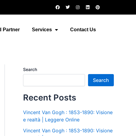
F
T
I
L
P
a
w
n
i
i
c
i
s
n
n
e
t
t
k
t
b
t
a
e
e
o
e
g
d
r
 Partner
Services
Contact Us
o
r
r
i
e
k
a
n
s
m
t
Search
Search
Recent Posts
Vincent Van Gogh : 1853-1890: Visione
e realtà | Leggere Online
Vincent Van Gogh : 1853-1890: Visione