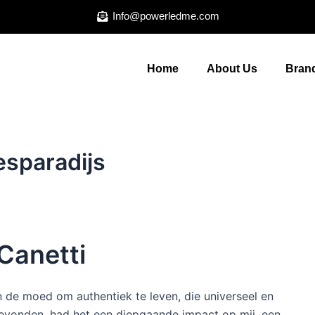
Info@powerledme.com
Home
About Us
Brand
esparadijs
 Canetti
n de moed om authentiek te leven, die universeel en
 gevonden, had het een diepgaande impact op mij, een