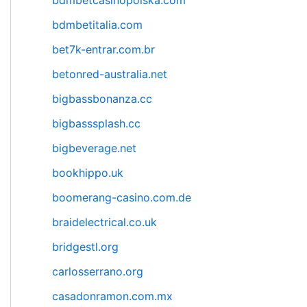
bdmbetcasinopolska.com
bdmbetitalia.com
bet7k-entrar.com.br
betonred-australia.net
bigbassbonanza.cc
bigbasssplash.cc
bigbeverage.net
bookhippo.uk
boomerang-casino.com.de
braidelectrical.co.uk
bridgestl.org
carlosserrano.org
casadonramon.com.mx