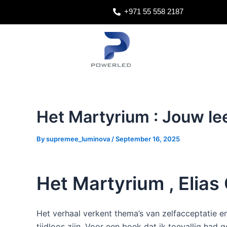
Skip
Post
+971 55 558 2187
to
navigation
content
Het Martyrium : Jouw le
By
supremee_luminova
/
September 16, 2025
Het Martyrium , Elias
Het verhaal verkent thema’s van zelfacceptatie e
tijdloos zijn. Voor een boek dat ik toevallig had