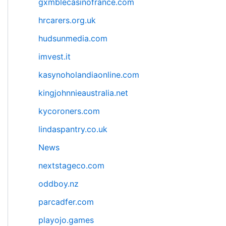
gxmblecasinofrance.com
hrcarers.org.uk
hudsunmedia.com
imvest.it
kasynoholandiaonline.com
kingjohnnieaustralia.net
kycoroners.com
lindaspantry.co.uk
News
nextstageco.com
oddboy.nz
parcadfer.com
playojo.games