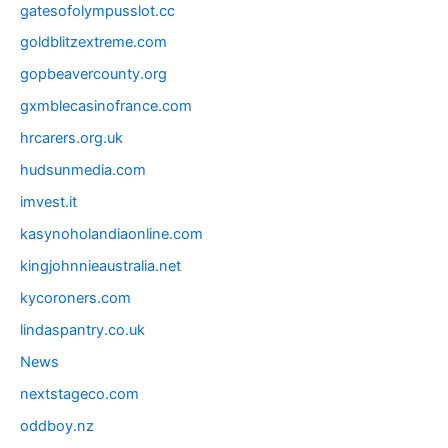
gatesofolympusslot.cc
goldblitzextreme.com
gopbeavercounty.org
gxmblecasinofrance.com
hrcarers.org.uk
hudsunmedia.com
imvest.it
kasynoholandiaonline.com
kingjohnnieaustralia.net
kycoroners.com
lindaspantry.co.uk
News
nextstageco.com
oddboy.nz