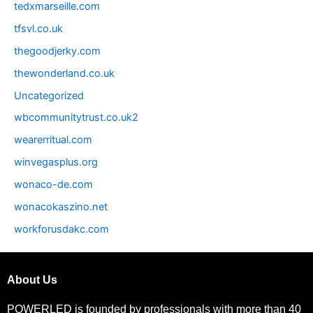
tedxmarseille.com
tfsvl.co.uk
thegoodjerky.com
thewonderland.co.uk
Uncategorized
wbcommunitytrust.co.uk2
wearerritual.com
winvegasplus.org
wonaco-de.com
wonacokaszino.net
workforusdakc.com
About Us
POWERLED is founded by professionals with more than 40