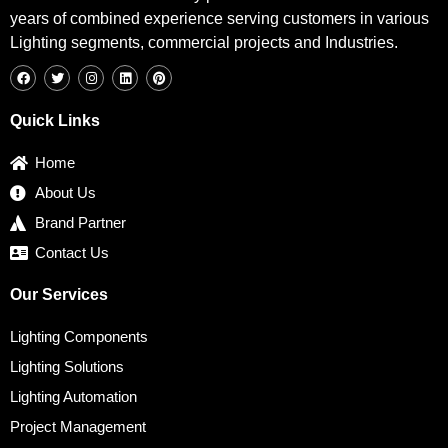
years of combined experience serving customers in various
Lighting segments, commercial projects and Industries.
F
T
I
L
P
a
w
n
i
i
c
i
s
n
n
e
t
t
k
t
b
t
a
e
e
Quick Links
o
e
g
d
r
o
r
r
i
e
k
a
n
s
Home
m
t
About Us
Brand Partner
Contact Us
Our Services
Lighting Components
Lighting Solutions
Lighting Automation
Project Management