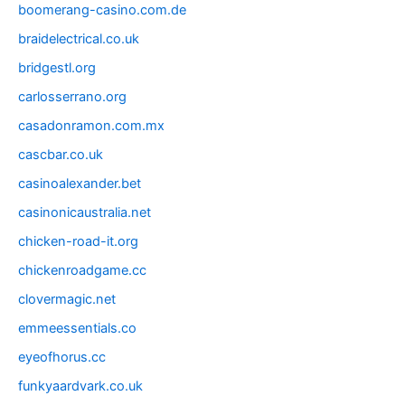
boomerang-casino.com.de
braidelectrical.co.uk
bridgestl.org
carlosserrano.org
casadonramon.com.mx
cascbar.co.uk
casinoalexander.bet
casinonicaustralia.net
chicken-road-it.org
chickenroadgame.cc
clovermagic.net
emmeessentials.co
eyeofhorus.cc
funkyaardvark.co.uk