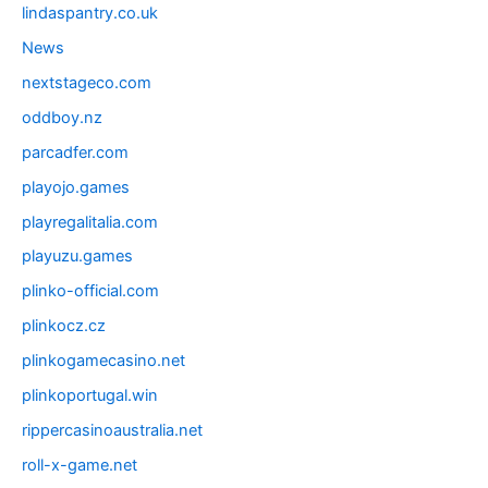
lindaspantry.co.uk
News
nextstageco.com
oddboy.nz
parcadfer.com
playojo.games
playregalitalia.com
playuzu.games
plinko-official.com
plinkocz.cz
plinkogamecasino.net
plinkoportugal.win
rippercasinoaustralia.net
roll-x-game.net