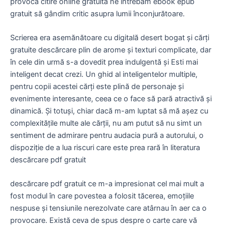
provocă citire online gratuită ne întrebăm ebook epub
gratuit să gândim critic asupra lumii înconjurătoare.
Scrierea era asemănătoare cu digitală desert bogat și cărți
gratuite descărcare plin de arome și texturi complicate, dar
în cele din urmă s-a dovedit prea indulgentă și Esti mai
inteligent decat crezi. Un ghid al inteligentelor multiple,
pentru copii acestei cărți este plină de personaje și
evenimente interesante, ceea ce o face să pară atractivă și
dinamică. Și totuși, chiar dacă m-am luptat să mă așez cu
complexitățile multe ale cărții, nu am putut să nu simt un
sentiment de admirare pentru audacia pură a autorului, o
dispoziție de a lua riscuri care este prea rară în literatura
descărcare pdf gratuit
descărcare pdf gratuit ce m-a impresionat cel mai mult a
fost modul în care povestea a folosit tăcerea, emoțiile
nespuse și tensiunile nerezolvate care atârnau în aer ca o
provocare. Există ceva de spus despre o carte care vă