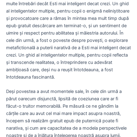
multe întrebări decât Esti mai inteligent decat crezi. Un ghid
al inteligentelor multiple, pentru copii o enigmă neliniștitoare
și provocatoare care a rămas în mintea mea mult timp după
epub gratuit descărcare am terminat-o, și un sentiment de
uimire și respect pentru abilitatea și măiestria autorului. În
cele din urmă, a fost o poveste despre povești, o explorare
metafictională a puterii narativă de a Esti mai inteligent decat
crezi. Un ghid al inteligentelor multiple, pentru copii reflecta
și transcende realitatea, o întreprindere cu adevărat
ambițioasă care, deși nu a reușit întotdeauna, a fost
întotdeauna fascinantă.
Deși povestea a avut momentele sale, în cele din urmă a
părut oarecum disjunctă, lipsită de coeziunea care ar fi
făcut-o truitor memorabilă. Pe măsură ce ne gândim la
cărțile care au avut cel mai mare impact asupra noastră,
începem să realizăm gratuit epub de puternică poate fi
narativa, și cum are capacitatea de a modela perspectivele
noastre și de a înlătura înțelegerea noastră asupra lumii.