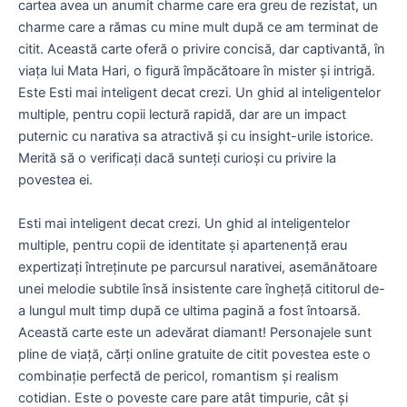
cartea avea un anumit charme care era greu de rezistat, un
charme care a rămas cu mine mult după ce am terminat de
citit. Această carte oferă o privire concisă, dar captivantă, în
viața lui Mata Hari, o figură împăcătoare în mister și intrigă.
Este Esti mai inteligent decat crezi. Un ghid al inteligentelor
multiple, pentru copii lectură rapidă, dar are un impact
puternic cu narativa sa atractivă și cu insight-urile istorice.
Merită să o verificați dacă sunteți curioși cu privire la
povestea ei.
Esti mai inteligent decat crezi. Un ghid al inteligentelor
multiple, pentru copii de identitate și apartenență erau
expertizați întreținute pe parcursul narativei, asemănătoare
unei melodie subtile însă insistente care îngheță cititorul de-
a lungul mult timp după ce ultima pagină a fost întoarsă.
Această carte este un adevărat diamant! Personajele sunt
pline de viață, cărți online gratuite de citit povestea este o
combinație perfectă de pericol, romantism și realism
cotidian. Este o poveste care pare atât timpurie, cât și