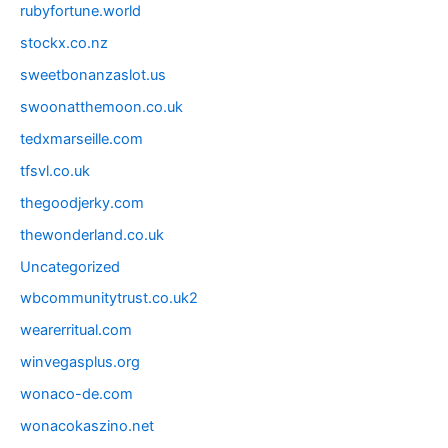
rubyfortune.world
stockx.co.nz
sweetbonanzaslot.us
swoonatthemoon.co.uk
tedxmarseille.com
tfsvl.co.uk
thegoodjerky.com
thewonderland.co.uk
Uncategorized
wbcommunitytrust.co.uk2
wearerritual.com
winvegasplus.org
wonaco-de.com
wonacokaszino.net