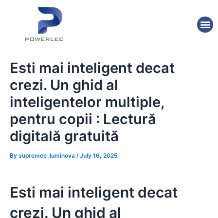
Skip
Post
to
navigation
M
content
Esti mai inteligent decat
crezi. Un ghid al
inteligentelor multiple,
pentru copii : Lectură
digitală gratuită
By
supremee_luminova
/
July 16, 2025
Esti mai inteligent decat
crezi. Un ghid al