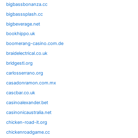
bigbassbonanza.cc
bigbasssplash.cc
bigbeverage.net
bookhippo.uk
boomerang-casino.com.de
braidelectrical.co.uk
bridgestl.org
carlosserrano.org
casadonramon.com.mx
cascbar.co.uk
casinoalexander.bet
casinonicaustralia.net
chicken-road-it.org
chickenroadgame.cc