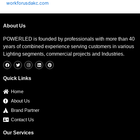
workforusdakc.com
About Us
POWERLED is founded by professionals with more than 40
years of combined experience serving customers in various
Lighting segments, commercial projects and Industries.
F
T
I
L
P
a
w
n
i
i
c
i
s
n
n
e
t
t
k
t
b
t
a
e
e
Quick Links
o
e
g
d
r
o
r
r
i
e
k
a
n
s
Home
m
t
About Us
Brand Partner
Contact Us
Our Services