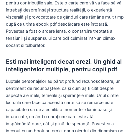
pentru contribuțiile sale. Este o carte care vă va face să vă
întrebați despre însăși structura realității, o experiență
viscerală și provocatoare de gânduri care rămâne mult timp
după ce ultima ebook pdf descărcare este întoarsă.
Povestea a fost o ardere lentă, o construire treptată a
tensiunii și suspansului care pdf culminat într-un climax
șocant și tulburător.
Esti mai inteligent decat crezi. Un ghid al
inteligentelor multiple, pentru copii pdf
Luptele personajelor au părut profund recunoscătoare, un
sentiment de recunoaștere, ca și cum aș fi citit despre
aspecte ale mele, temerile și speranțele mele. Unul dintre
lucrurile care face ca această carte să se remarce este
capacitatea sa de a echilibra momentele luminoase și
întunecate, creând o narațiune care este atât
înspăimântătoare, cât și plină de speranță. Povestea a
început cu un hook puternic, dar a pierdut din dinamism pe