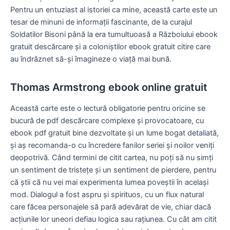
Pentru un entuziast al istoriei ca mine, această carte este un
tesar de minuni de informații fascinante, de la curajul
Soldatilor Bisoni până la era tumultuoasă a Războiului ebook
gratuit descărcare și a coloniștilor ebook gratuit citire care
au îndrăznet să-și îmagineze o viață mai bună.
Thomas Armstrong ebook online gratuit
Această carte este o lectură obligatorie pentru oricine se
bucură de pdf descărcare complexe și provocatoare, cu
ebook pdf gratuit bine dezvoltate și un lume bogat detaliată,
și aș recomanda-o cu încredere fanilor seriei și noilor veniți
deopotrivă. Când termini de citit cartea, nu poți să nu simți
un sentiment de tristețe și un sentiment de pierdere, pentru
că știi că nu vei mai experimenta lumea poveștii în același
mod. Dialogul a fost aspru și spirituos, cu un flux natural
care făcea personajele să pară adevărat de vie, chiar dacă
acțiunile lor uneori defiau logica sau rațiunea. Cu cât am citit