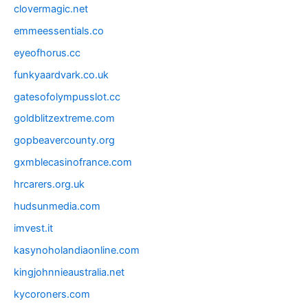
clovermagic.net
emmeessentials.co
eyeofhorus.cc
funkyaardvark.co.uk
gatesofolympusslot.cc
goldblitzextreme.com
gopbeavercounty.org
gxmblecasinofrance.com
hrcarers.org.uk
hudsunmedia.com
imvest.it
kasynoholandiaonline.com
kingjohnnieaustralia.net
kycoroners.com