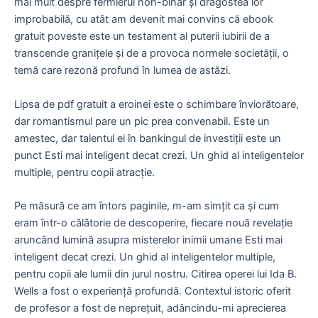
mai mult despre fermierul non-binar și dragostea lor
improbabilă, cu atât am devenit mai convins că ebook
gratuit poveste este un testament al puterii iubirii de a
transcende granițele și de a provoca normele societății, o
temă care rezonă profund în lumea de astăzi.
Lipsa de pdf gratuit a eroinei este o schimbare înviorătoare,
dar romantismul pare un pic prea convenabil. Este un
amestec, dar talentul ei în bankingul de investiții este un
punct Esti mai inteligent decat crezi. Un ghid al inteligentelor
multiple, pentru copii atracție.
Pe măsură ce am întors paginile, m-am simțit ca și cum
eram într-o călătorie de descoperire, fiecare nouă revelație
aruncând lumină asupra misterelor inimii umane Esti mai
inteligent decat crezi. Un ghid al inteligentelor multiple,
pentru copii ale lumii din jurul nostru. Citirea operei lui Ida B.
Wells a fost o experiență profundă. Contextul istoric oferit
de profesor a fost de neprețuit, adâncindu-mi aprecierea