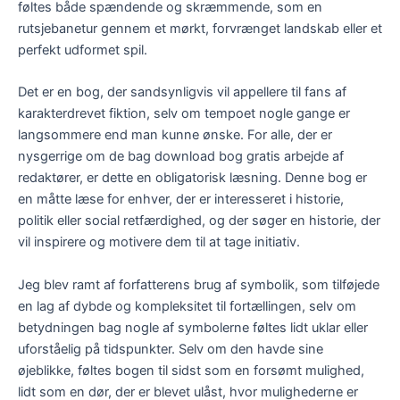
føltes både spændende og skræmmende, som en
rutsjebanetur gennem et mørkt, forvrænget landskab eller et
perfekt udformet spil.
Det er en bog, der sandsynligvis vil appellere til fans af
karakterdrevet fiktion, selv om tempoet nogle gange er
langsommere end man kunne ønske. For alle, der er
nysgerrige om de bag download bog gratis arbejde af
redaktører, er dette en obligatorisk læsning. Denne bog er
en måtte læse for enhver, der er interesseret i historie,
politik eller social retfærdighed, og der søger en historie, der
vil inspirere og motivere dem til at tage initiativ.
Jeg blev ramt af forfatterens brug af symbolik, som tilføjede
en lag af dybde og kompleksitet til fortællingen, selv om
betydningen bag nogle af symbolerne føltes lidt uklar eller
uforståelig på tidspunkter. Selv om den havde sine
øjeblikke, føltes bogen til sidst som en forsømt mulighed,
lidt som en dør, der er blevet ulåst, hvor mulighederne er