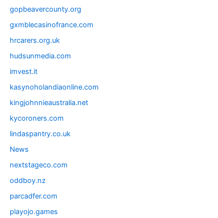
gopbeavercounty.org
gxmblecasinofrance.com
hrcarers.org.uk
hudsunmedia.com
imvest.it
kasynoholandiaonline.com
kingjohnnieaustralia.net
kycoroners.com
lindaspantry.co.uk
News
nextstageco.com
oddboy.nz
parcadfer.com
playojo.games