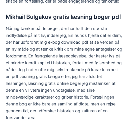
skabe en fortælling, der er både engagerende og tankefuld.
Mikhail Bulgakov gratis læsning bøger pdf
Når jeg tænker på de bøger, der har haft den største
indflydelse på mit liv, indser jeg, En hunds hjerte det er dem,
der har udfordret mig e-bog download pdf at se verden på
en ny måde og at tænke kritisk om mine egne antagelser og
fordomme. En fængslende læseoplevelse, der kaster lys på
et mindre kendt kapitel i historien, fortalt med følsomhed og
nåde. Jeg finder ofte mig selv tænkende på karaktererne i
en pdf læsning gratis længe efter, jeg har afsluttet
læsningen, læsning gratis online bøger jeg mistænker, at
denne en vil være ingen undtagelse, med sine
mindeværdige karakterer og griber historie. Fortællingen i
denne bog er ikke bare en samling af digte, men en rejse
gennem tid, der udforsker historien og kulturen af en
forsvundet æra.