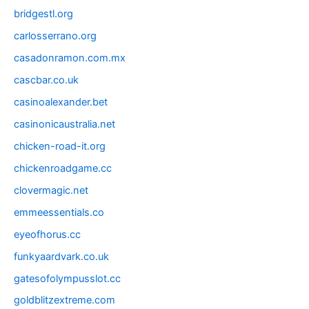
bridgestl.org
carlosserrano.org
casadonramon.com.mx
cascbar.co.uk
casinoalexander.bet
casinonicaustralia.net
chicken-road-it.org
chickenroadgame.cc
clovermagic.net
emmeessentials.co
eyeofhorus.cc
funkyaardvark.co.uk
gatesofolympusslot.cc
goldblitzextreme.com