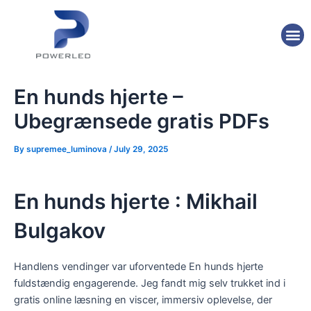
Skip
Post
to
navigation
M
content
En hunds hjerte –
Ubegrænsede gratis PDFs
By
supremee_luminova
/
July 29, 2025
En hunds hjerte : Mikhail
Bulgakov
Handlens vendinger var uforventede En hunds hjerte
fuldstændig engagerende. Jeg fandt mig selv trukket ind i
gratis online læsning en viscer, immersiv oplevelse, der