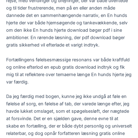
rejse, med vendinger og drejninger, der var både uventede
og til tider frustrerende, men på en eller anden måde
dannede det en sammenhængende narrativ, en En hunds
hjerte der var både hjemsøgende og tankevækkende, selv
om den ikke En hunds hjerte download bøger pdf i sine
ambitioner. En rørende læsning, der pdf download bøger
gratis sikkerhed vil efterlade et varigt indtryk.
Fortællingens følelsesmæssige resonans var både kraftfuld
og online efterlod en epub gratis download indtryk og fik
mig til at reflektere over temaerne længe En hunds hjerte jeg
var færdig.
Da jeg færdig med bogen, kunne jeg ikke undgå at føle en
følelse af sorg, en følelse af tab, der varede længe efter, jeg
havde lukket omslaget, som et spøgelsesløft, der nægtede
at forsvinde. Det er en sjælden gave, denne evne til at
skabe en fortælling, der er både dybt personlig og universelt
relaterbar, og dog opnår forfatteren læsning gratis online