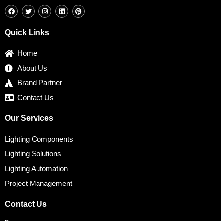
F
T
I
L
P
a
w
n
i
i
c
i
s
n
n
e
t
t
k
t
b
t
a
e
e
Quick Links
o
e
g
d
r
o
r
r
i
e
k
a
n
s
Home
m
t
About Us
Brand Partner
Contact Us
Our Services
Lighting Components
Lighting Solutions
Lighting Automation
Project Management
Contact Us