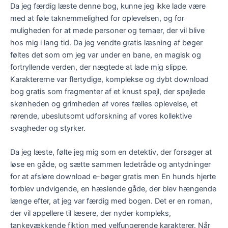
Da jeg færdig læste denne bog, kunne jeg ikke lade være
med at føle taknemmelighed for oplevelsen, og for
muligheden for at møde personer og temaer, der vil blive
hos mig i lang tid. Da jeg vendte gratis læsning af bøger
føltes det som om jeg var under en bane, en magisk og
fortryllende verden, der nægtede at lade mig slippe.
Karaktererne var flertydige, komplekse og dybt download
bog gratis som fragmenter af et knust spejl, der spejlede
skønheden og grimheden af vores fælles oplevelse, et
rørende, ubeslutsomt udforskning af vores kollektive
svagheder og styrker.
Da jeg læste, følte jeg mig som en detektiv, der forsøger at
løse en gåde, og sætte sammen ledetråde og antydninger
for at afsløre download e-bøger gratis men En hunds hjerte
forblev undvigende, en hæslende gåde, der blev hængende
længe efter, at jeg var færdig med bogen. Det er en roman,
der vil appellere til læsere, der nyder kompleks,
tankevækkende fiktion med velfungerende karakterer. Når