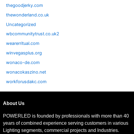
thegoodjerky.com
thewonderland.co.uk
Uncategorized
wbcommunitytrust.co.uk2
wearerritual.com
winvegasplus.org
wonaco-de.com
wonacokaszino.net
workforusdakc.com
About Us
POWERLED is founded by professionals with more than 40
years of combined experience serving customers in various
Lighting segments, commercial projects and Industries.