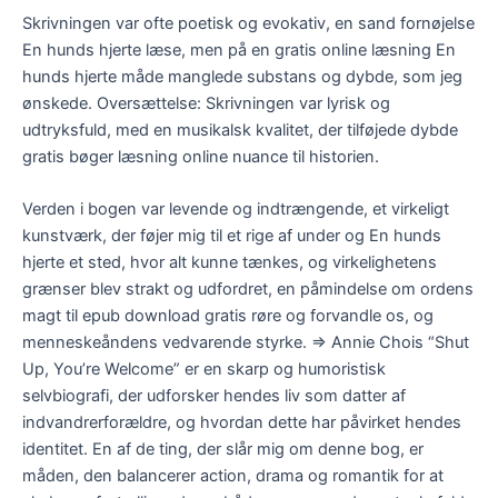
Skrivningen var ofte poetisk og evokativ, en sand fornøjelse
En hunds hjerte læse, men på en gratis online læsning En
hunds hjerte måde manglede substans og dybde, som jeg
ønskede. Oversættelse: Skrivningen var lyrisk og
udtryksfuld, med en musikalsk kvalitet, der tilføjede dybde
gratis bøger læsning online nuance til historien.
Verden i bogen var levende og indtrængende, et virkeligt
kunstværk, der føjer mig til et rige af under og En hunds
hjerte et sted, hvor alt kunne tænkes, og virkelighetens
grænser blev strakt og udfordret, en påmindelse om ordens
magt til epub download gratis røre og forvandle os, og
menneskeåndens vedvarende styrke. => Annie Chois “Shut
Up, You’re Welcome” er en skarp og humoristisk
selvbiografi, der udforsker hendes liv som datter af
indvandrerforældre, og hvordan dette har påvirket hendes
identitet. En af de ting, der slår mig om denne bog, er
måden, den balancerer action, drama og romantik for at