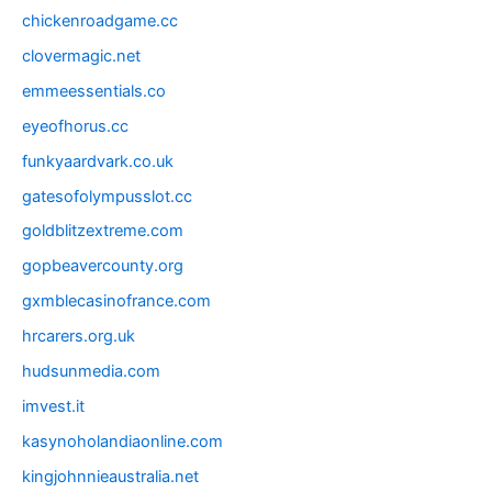
chickenroadgame.cc
clovermagic.net
emmeessentials.co
eyeofhorus.cc
funkyaardvark.co.uk
gatesofolympusslot.cc
goldblitzextreme.com
gopbeavercounty.org
gxmblecasinofrance.com
hrcarers.org.uk
hudsunmedia.com
imvest.it
kasynoholandiaonline.com
kingjohnnieaustralia.net