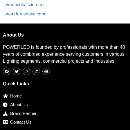
wonacokaszino.net
workforusdakc.com
About Us
POWERLED is founded by professionals with more than 40
years of combined experience serving customers in various
Lighting segments, commercial projects and Industries.
F
T
I
L
P
a
w
n
i
i
c
i
s
n
n
e
t
t
k
t
b
t
a
e
e
Quick Links
o
e
g
d
r
o
r
r
i
e
k
a
n
s
Home
m
t
About Us
Brand Partner
Contact Us