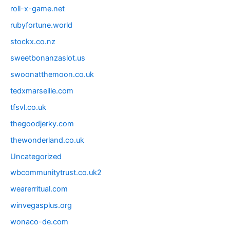
roll-x-game.net
rubyfortune.world
stockx.co.nz
sweetbonanzaslot.us
swoonatthemoon.co.uk
tedxmarseille.com
tfsvl.co.uk
thegoodjerky.com
thewonderland.co.uk
Uncategorized
wbcommunitytrust.co.uk2
wearerritual.com
winvegasplus.org
wonaco-de.com