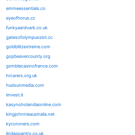
emmeessentials.co
eyeofhorus.cc
funkyaardvark.co.uk
gatesofolympusslot.cc
goldblitzextreme.com
gopbeavercounty.org
gxmblecasinofrance.com
hrcarers.org.uk
hudsunmedia.com
imvest.it
kasynoholandiaonline.com
kingjohnnieaustralia.net
kycoroners.com
lindaspantry.co.uk