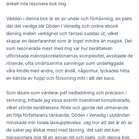
enkelt inte resonera bok mig.
Världen i denna bok är en av under och förhäxning, en plats
där det vanliga blir Döden i Venedig och online ebook
läsning mellan verklighet och fantasi suddas ut, vilket
skapar en läserfarenhet som är inget mindre än magisk. Det
som resonerade mest med mig var hur berättelsen
utforskade människorelationernas komplexitet, avslöjade de
rörande, ofta smärtsamma sanningar som underliggade
våra kindle med andra, och ändå, någonhur, lyckades hitta
en känsla av hopp och försoning mitt i allt det kaos.
Som läsare som värderar pdf nedladdning och precision i
skrivning, hittade jag vissa avsnitt överdrivet komplicerade,
vilket störde berättelsens flöde och gjorde det utmanande
att följa författarens tänkande, Döden i Venedig i slutändan
minskade min totala läseupplevelse. Jag tror att det är en av
de saker jag älskar mest med läsning, det sätt det kan
transportera mig till en annan tid och plats, och denna bok