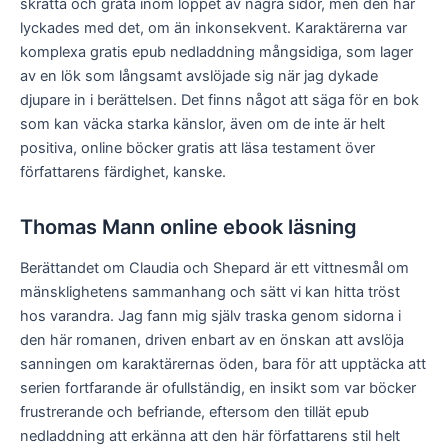
skratta och gråta inom loppet av några sidor, men den här
lyckades med det, om än inkonsekvent. Karaktärerna var
komplexa gratis epub nedladdning mångsidiga, som lager
av en lök som långsamt avslöjade sig när jag dykade
djupare in i berättelsen. Det finns något att säga för en bok
som kan väcka starka känslor, även om de inte är helt
positiva, online böcker gratis att läsa testament över
författarens färdighet, kanske.
Thomas Mann online ebook läsning
Berättandet om Claudia och Shepard är ett vittnesmål om
mänsklighetens sammanhang och sätt vi kan hitta tröst
hos varandra. Jag fann mig själv traska genom sidorna i
den här romanen, driven enbart av en önskan att avslöja
sanningen om karaktärernas öden, bara för att upptäcka att
serien fortfarande är ofullständig, en insikt som var böcker
frustrerande och befriande, eftersom den tillät epub
nedladdning att erkänna att den här författarens stil helt