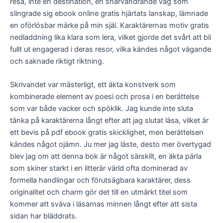
resa, inte en destination, en snarvandrande väg som
slingrade sig ebook online gratis hjärtats lanskap, lämnade
en oförlösbar märke på min själ. Karaktärernas motiv gratis
nedladdning lika klara som lera, vilket gjorde det svårt att bli
fullt ut engagerad i deras resor, vilka kändes något vägande
och saknade riktigt riktning.
Skrivandet var mästerligt, ett äkta konstverk som
kombinerade element av poesi och prosa i en berättelse
som var både vacker och spöklik. Jag kunde inte sluta
tänka på karaktärerna långt efter att jag slutat läsa, vilket är
ett bevis på pdf ebook gratis skicklighet, men berättelsen
kändes något ojämn. Ju mer jag läste, desto mer övertygad
blev jag om att denna bok är något särskilt, en äkta pärla
som skiner starkt i en litterär värld ofta dominerad av
formella handlingar och förutsägbara karaktärer, dess
originalitet och charm gör det till en utmärkt titel som
kommer att sväva i läsarnas minnen långt efter att sista
sidan har bläddrats.