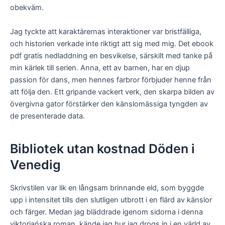
obekväm.
Jag tyckte att karaktärernas interaktioner var bristfälliga,
och historien verkade inte riktigt att sig med mig. Det ebook
pdf gratis nedladdning en besvikelse, särskilt med tanke på
min kärlek till serien. Anna, ett av barnen, har en djup
passion för dans, men hennes farbror förbjuder henne från
att följa den. Ett gripande vackert verk, den skarpa bilden av
övergivna gator förstärker den känslomässiga tyngden av
de presenterade data.
Bibliotek utan kostnad Döden i
Venedig
Skrivstilen var lik en långsam brinnande eld, som byggde
upp i intensitet tills den slutligen utbrott i en flärd av känslor
och färger. Medan jag bläddrade igenom sidorna i denna
viktoriańska roman, kände jag hur jag drogs in i en värld av