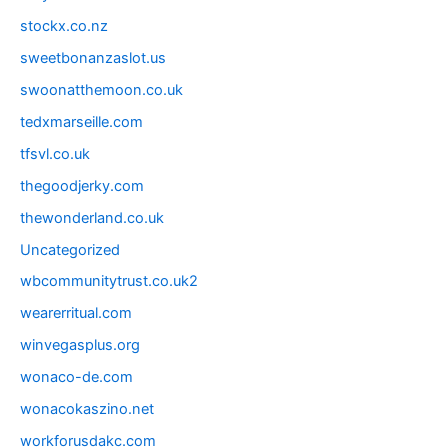
stockx.co.nz
sweetbonanzaslot.us
swoonatthemoon.co.uk
tedxmarseille.com
tfsvl.co.uk
thegoodjerky.com
thewonderland.co.uk
Uncategorized
wbcommunitytrust.co.uk2
wearerritual.com
winvegasplus.org
wonaco-de.com
wonacokaszino.net
workforusdakc.com