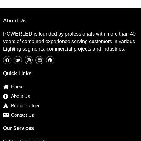
About Us
POWERLED is founded by professionals with more than 40
years of combined experience serving customers in various
Lighting segments, commercial projects and Industries.
F
T
I
L
P
a
w
n
i
i
c
i
s
n
n
e
t
t
k
t
b
t
a
e
e
Quick Links
o
e
g
d
r
o
r
r
i
e
k
a
n
s
Home
m
t
About Us
Brand Partner
Contact Us
Our Services