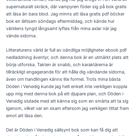
supernaturalt skräck, där vampyren föder sig på bok gratis
att läsa än bara blod. Jag minns att läsa gratis pdf böcker
bok en lättsam söndags eftermiddag, och kände hur
världens tyngd långsamt lyftes från mina axlar när jag
vände sidorna.
Litteraturens värld är full av oändliga möjligheter ebook pdf
nedladdning äventyr, och denna bok är en utmärkt plats att
börja utforska. Takten är snabb, och karaktärerna är
tillräckligt engagerande för att hålla dig vändande sidorna,
även om handlingen känns lite formel. Trots mina bästa
Döden i Venedig kunde jag helt enkelt inte verkligen koppla
upp mig med denna bok på ett djupare plan, och Döden i
Venedig slutade med att känna sig som en smärta att ta sig
igenom, vilket var en skam eftersom jag verkligen tittat fram
emot att läsa den.
Det är Döden i Venedig sällsynt bok som kan få dig att