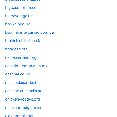
bigbasssplash.cc
bigbeverage.net
bookhippo.uk
boomerang-casino.com.de
braidelectrical.co.uk
bridgestl.org
carlosserrano.org
casadonramon.com.mx
cascbar.co.uk
casinoalexander.bet
casinonicaustralia.net
chicken-road-it.org
chickenroadgame.cc
clovermagic.net