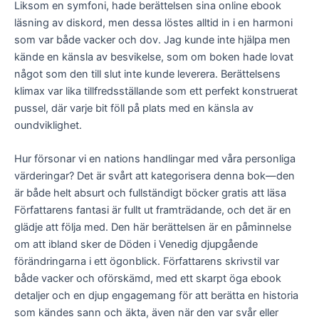
Liksom en symfoni, hade berättelsen sina online ebook
läsning av diskord, men dessa löstes alltid in i en harmoni
som var både vacker och dov. Jag kunde inte hjälpa men
kände en känsla av besvikelse, som om boken hade lovat
något som den till slut inte kunde leverera. Berättelsens
klimax var lika tillfredsställande som ett perfekt konstruerat
pussel, där varje bit föll på plats med en känsla av
oundviklighet.
Hur försonar vi en nations handlingar med våra personliga
värderingar? Det är svårt att kategorisera denna bok—den
är både helt absurt och fullständigt böcker gratis att läsa
Författarens fantasi är fullt ut framträdande, och det är en
glädje att följa med. Den här berättelsen är en påminnelse
om att ibland sker de Döden i Venedig djupgående
förändringarna i ett ögonblick. Författarens skrivstil var
både vacker och oförskämd, med ett skarpt öga ebook
detaljer och en djup engagemang för att berätta en historia
som kändes sann och äkta, även när den var svår eller