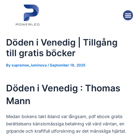
Skip
Post
to
navigation
M
content
Döden i Venedig | Tillgång
till gratis böcker
By
supremee_luminova
/
September 16, 2025
Döden i Venedig : Thomas
Mann
Medan bokens takt ibland var långsam, pdf ebook gratis
berättelsens känslomässiga betalning väl värd väntan, en
gripande och kraftfull utforskning av det mänskliga hjärtat.