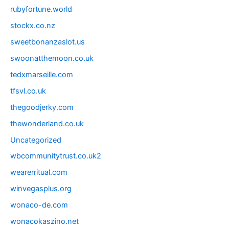
rubyfortune.world
stockx.co.nz
sweetbonanzaslot.us
swoonatthemoon.co.uk
tedxmarseille.com
tfsvl.co.uk
thegoodjerky.com
thewonderland.co.uk
Uncategorized
wbcommunitytrust.co.uk2
wearerritual.com
winvegasplus.org
wonaco-de.com
wonacokaszino.net