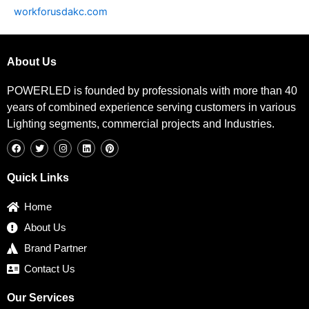
workforusdakc.com
About Us
POWERLED is founded by professionals with more than 40
years of combined experience serving customers in various
Lighting segments, commercial projects and Industries.
F
T
I
L
P
a
w
n
i
i
c
i
s
n
n
e
t
t
k
t
b
t
a
e
e
Quick Links
o
e
g
d
r
o
r
r
i
e
k
a
n
s
Home
m
t
About Us
Brand Partner
Contact Us
Our Services