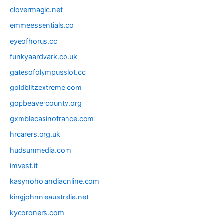
clovermagic.net
emmeessentials.co
eyeofhorus.cc
funkyaardvark.co.uk
gatesofolympusslot.cc
goldblitzextreme.com
gopbeavercounty.org
gxmblecasinofrance.com
hrcarers.org.uk
hudsunmedia.com
imvest.it
kasynoholandiaonline.com
kingjohnnieaustralia.net
kycoroners.com