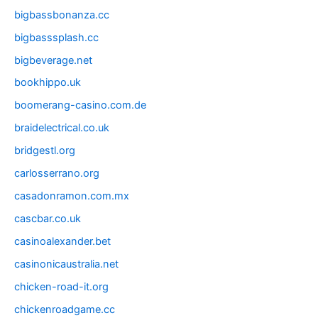
bigbassbonanza.cc
bigbasssplash.cc
bigbeverage.net
bookhippo.uk
boomerang-casino.com.de
braidelectrical.co.uk
bridgestl.org
carlosserrano.org
casadonramon.com.mx
cascbar.co.uk
casinoalexander.bet
casinonicaustralia.net
chicken-road-it.org
chickenroadgame.cc