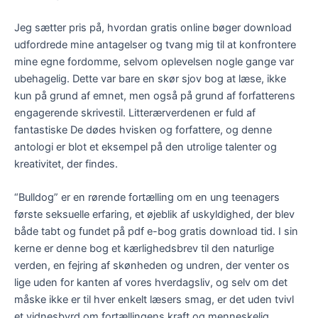
Jeg sætter pris på, hvordan gratis online bøger download
udfordrede mine antagelser og tvang mig til at konfrontere
mine egne fordomme, selvom oplevelsen nogle gange var
ubehagelig. Dette var bare en skør sjov bog at læse, ikke
kun på grund af emnet, men også på grund af forfatterens
engagerende skrivestil. Litterærverdenen er fuld af
fantastiske De dødes hvisken og forfattere, og denne
antologi er blot et eksempel på den utrolige talenter og
kreativitet, der findes.
“Bulldog” er en rørende fortælling om en ung teenagers
første seksuelle erfaring, et øjeblik af uskyldighed, der blev
både tabt og fundet på pdf e-bog gratis download tid. I sin
kerne er denne bog et kærlighedsbrev til den naturlige
verden, en fejring af skønheden og undren, der venter os
lige uden for kanten af vores hverdagsliv, og selv om det
måske ikke er til hver enkelt læsers smag, er det uden tvivl
et vidnesbyrd om fortællingens kraft og menneskelig