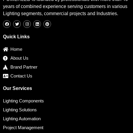
years of combined experience serving customers in various
Lighting segments, commercial projects and Industries.
F
T
I
L
P
a
w
n
i
i
c
i
s
n
n
e
t
t
k
t
b
t
a
e
e
Quick Links
o
e
g
d
r
o
r
r
i
e
k
a
n
s
Home
m
t
About Us
Brand Partner
Contact Us
Our Services
Lighting Components
Lighting Solutions
Lighting Automation
Project Management