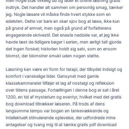
men nogle stak virkelig ud og lader et online læsning gratis
indtryk. Det handler alt sammen om personlig smag, tænker
jeg. Nogle læsere vil måske finde hvert stykke som en
edelsten. Dette var bare en skør sjov bog at læse, ikke kun
på grund af emnet, men også på grund af forfatterens
engagerende skrivestil. Det eneste nedside var, at jeg ikke
havde læst de tidligere bøger i serien, men ærligt talt gjorde
det ingen forskel; historien holdt sig selv, som en ensom
blomst, der blomstrer smukt uden nogen støtte.
Læsning kan være en form for terapi, der tilbyder indsigt og
komfort i vanskelige tider. Gensynet med gamle
klassekammerater tilføjer et lag af nostalgi og refleksion
over tidens passage. Fortællingen i denne bog er sat i året
1200, en tid af mysterium og eventyr, hvilket med det gratis
bog download tiltrækker læseren. På trods af dens
langsomme tempo var bogen en tankevækkende og
intellektuelt stimulerende oplevelse, der udfordrede mine
antagelser og tvang mig til at tænke gratis pdf download