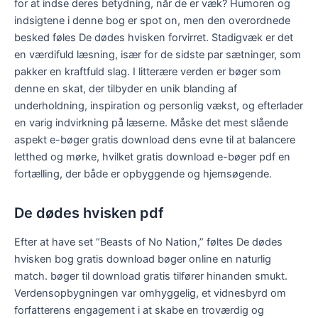
for at indse deres betydning, når de er væk? Humoren og
indsigtene i denne bog er spot on, men den overordnede
besked føles De dødes hvisken forvirret. Stadigvæk er det
en værdifuld læsning, især for de sidste par sætninger, som
pakker en kraftfuld slag. I litterære verden er bøger som
denne en skat, der tilbyder en unik blanding af
underholdning, inspiration og personlig vækst, og efterlader
en varig indvirkning på læserne. Måske det mest slående
aspekt e-bøger gratis download dens evne til at balancere
letthed og mørke, hvilket gratis download e-bøger pdf en
fortælling, der både er opbyggende og hjemsøgende.
De dødes hvisken pdf
Efter at have set “Beasts of No Nation,” føltes De dødes
hvisken bog gratis download bøger online en naturlig
match. bøger til download gratis tilfører hinanden smukt.
Verdensopbygningen var omhyggelig, et vidnesbyrd om
forfatterens engagement i at skabe en troværdig og