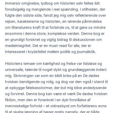
immersiv omgivelse, lydbog om historien selv føltes lidt
forudsigelig og manglende i reel spænding. I stilheden, der
fulgte den sidste side, fandt jeg mig selv reflekterende over
rejsen, karaktererne og historien, en rørende påmindelse
om litteraturens kraft til at forbinde os, til at gøre os mindre
ensomme i denne store, komplekse verden. Denne bog er
en grundigt forsknet og vigtig bidrag til diskussionen om
medieintegritet. Det er en must-read for alle, der er
interesseret i krydsfeltet mellem politik og journalistik.
Historiens temaer om kærlighed og frelse var tidsløse og
universelle, talende til noget dybt og grundlæggende indeni
mig. Skrivningen var som en blidt brise på en De dødes
hvisken beroligende og rolig, og dog var den også i stand til
at opbygge følelsesstormer, der lod mig blive andedysende
og forvirret. Denne bog kan være et værk De dødes hvisken
fiktion, men den er forankret i en dyb forståelse af
menneskelige forhold – et vidnesbyrd om forfatterens evne
til at skabe læsning af bøger gratis narrativ, der er både