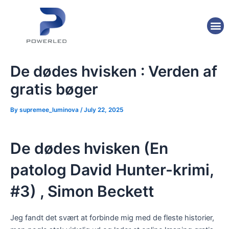
Skip
Post
to
navigation
M
content
De dødes hvisken : Verden af
gratis bøger
By
supremee_luminova
/
July 22, 2025
De dødes hvisken (En
patolog David Hunter-krimi,
#3) , Simon Beckett
Jeg fandt det svært at forbinde mig med de fleste historier,