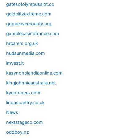
gatesofolympusslot.cc
goldblitzextreme.com
gopbeavercounty.org
gxmblecasinofrance.com
hrcarers.org.uk
hudsunmedia.com
imvest.it
kasynoholandiaonline.com
kingjohnnieaustralia.net
kycoroners.com
lindaspantry.co.uk
News
nextstageco.com
oddboy.nz