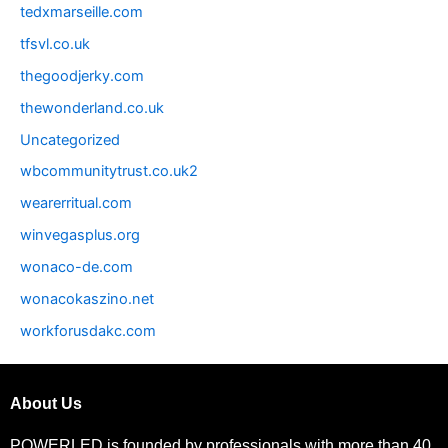
tedxmarseille.com
tfsvl.co.uk
thegoodjerky.com
thewonderland.co.uk
Uncategorized
wbcommunitytrust.co.uk2
wearerritual.com
winvegasplus.org
wonaco-de.com
wonacokaszino.net
workforusdakc.com
About Us
POWERLED is founded by professionals with more than 40