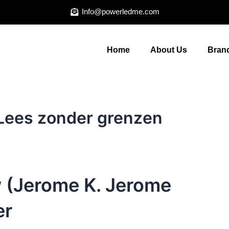
Info@powerledme.com
Home
About Us
Brand
Lees zonder grenzen
(Jerome K. Jerome
er