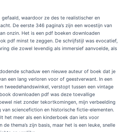
gefaald, waardoor ze des te realistischer en
acht. De eerste 346 pagina’s zijn een woestijn van
d van onzin. Het is een pdf boeken downloaden
k pdf minst te zeggen. De schrijfstijl was evocatief,
aring die zowel levendig als immersief aanvoelde, als
De dodende schaduw een nieuwe auteur of boek dat je
van een lang verloren voor of geestverwant. In een
een tweedehandswinkel, verstopt tussen een vintage
 ebook downloaden pdf was deze toevallige
hoewel niet zonder tekortkomingen, mijn verbeelding
 van sciencefiction en historische fictie-elementen.
lt het meer als een kinderboek dan iets voor
n de thema’s zijn basis, maar het is een leuke, snelle