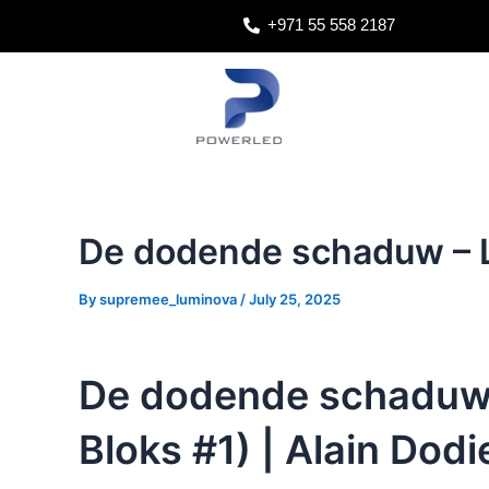
Skip
Post
+971 55 558 2187
to
navigation
content
De dodende schaduw – 
By
supremee_luminova
/
July 25, 2025
De dodende schaduw 
Bloks #1) | Alain Dodi