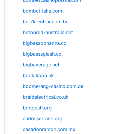
bdmbetcasinopolska.com
bdmbetitalia.com
bet7k-entrar.com.br
betonred-australia.net
bigbassbonanza.cc
bigbasssplash.cc
bigbeverage.net
bookhippo.uk
boomerang-casino.com.de
braidelectrical.co.uk
bridgestl.org
carlosserrano.org
casadonramon.com.mx