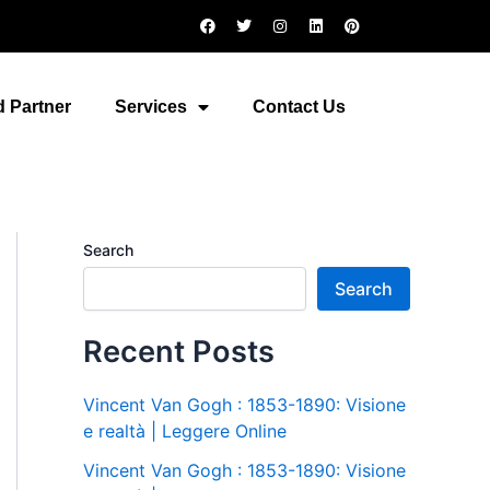
F
T
I
L
P
a
w
n
i
i
c
i
s
n
n
e
t
t
k
t
b
t
a
e
e
o
e
g
d
r
 Partner
Services
Contact Us
o
r
r
i
e
k
a
n
s
m
t
Search
Search
Recent Posts
Vincent Van Gogh : 1853-1890: Visione
e realtà | Leggere Online
Vincent Van Gogh : 1853-1890: Visione