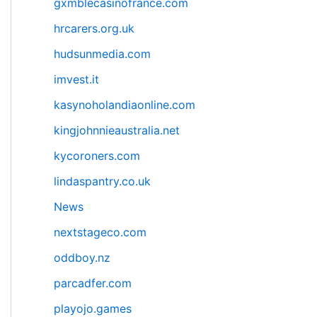
gxmblecasinofrance.com
hrcarers.org.uk
hudsunmedia.com
imvest.it
kasynoholandiaonline.com
kingjohnnieaustralia.net
kycoroners.com
lindaspantry.co.uk
News
nextstageco.com
oddboy.nz
parcadfer.com
playojo.games