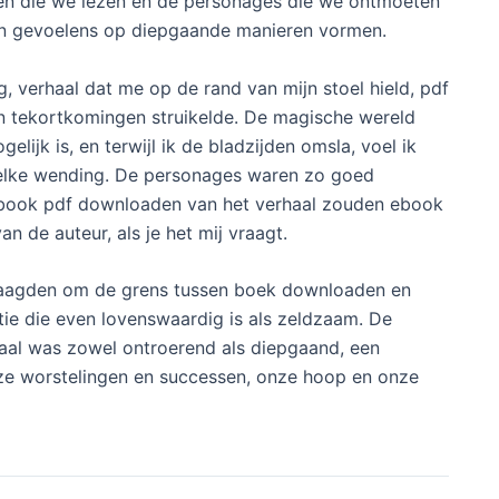
alen die we lezen en de personages die we ontmoeten
 en gevoelens op diepgaande manieren vormen.
, verhaal dat me op de rand van mijn stoel hield, pdf
en tekortkomingen struikelde. De magische wereld
lijk is, en terwijl ik de bladzijden omsla, voel ik
j elke wending. De personages waren zo goed
 ebook pdf downloaden van het verhaal zouden ebook
n de auteur, als je het mij vraagt.
slaagden om de grens tussen boek downloaden en
atie die even lovenswaardig is als zeldzaam. De
haal was zowel ontroerend als diepgaand, een
 worstelingen en successen, onze hoop en onze