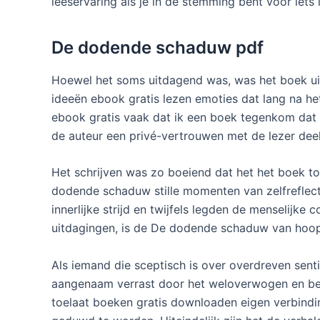
leeservaring als je in de stemming bent voor iets l
De dodende schaduw pdf
Hoewel het soms uitdagend was, was het boek uite
ideeën ebook gratis lezen emoties dat lang na he
ebook gratis vaak dat ik een boek tegenkom dat z
de auteur een privé-vertrouwen met de lezer deel
Het schrijven was zo boeiend dat het het boek to
dodende schaduw stille momenten van zelfreflect
innerlijke strijd en twijfels legden de menselijke 
uitdagingen, is de De dodende schaduw van hoop 
Als iemand die sceptisch is over overdreven senti
aangenaam verrast door het weloverwogen en beh
toelaat boeken gratis downloaden eigen verbind