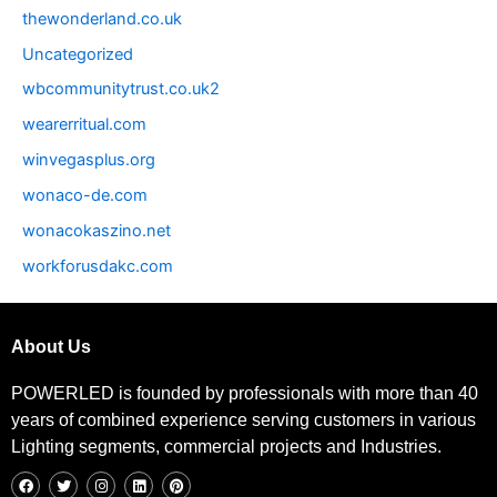
thewonderland.co.uk
Uncategorized
wbcommunitytrust.co.uk2
wearerritual.com
winvegasplus.org
wonaco-de.com
wonacokaszino.net
workforusdakc.com
About Us
POWERLED is founded by professionals with more than 40
years of combined experience serving customers in various
Lighting segments, commercial projects and Industries.
F
T
I
L
P
a
w
n
i
i
c
i
s
n
n