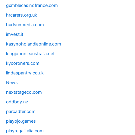
gxmblecasinofrance.com
hrcarers.org.uk
hudsunmedia.com
imvest.it
kasynoholandiaonline.com
kingjohnnieaustralia.net
kycoroners.com
lindaspantry.co.uk
News
nextstageco.com
oddboy.nz
parcadfer.com
playojo.games
playregalitalia.com