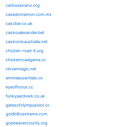
carlosserrano.org
casadonramon.com.mx
cascbar.co.uk
casinoalexander.bet
casinonicaustralia.net
chicken-road-it.org
chickenroadgame.cc
clovermagic.net
emmeessentials.co
eyeofhorus.cc
funkyaardvark.co.uk
gatesofolympusslot.cc
goldblitzextreme.com
gopbeavercounty.org