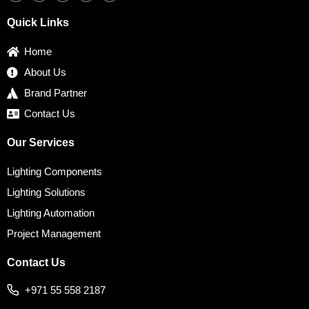
e
t
t
k
t
b
t
a
e
e
Quick Links
o
e
g
d
r
o
r
r
i
e
k
a
n
s
Home
m
t
About Us
Brand Partner
Contact Us
Our Services
Lighting Components
Lighting Solutions
Lighting Automation
Project Management
Contact Us
+971 55 558 2187