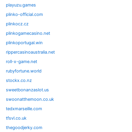
playuzu.games
plinko-official.com
plinkocz.cz
plinkogamecasino.net
plinkoportugal.win
rippercasinoaustralia.net
roll-x-game.net
rubyfortune.world
stockx.co.nz
sweetbonanzaslot.us
swoonatthemoon.co.uk
tedxmarseille.com
tfsvl.co.uk
thegoodjerky.com