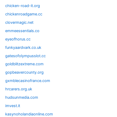
chicken-road-it.org
chickenroadgame.cc
clovermagic.net
emmeessentials.co
eyeofhorus.cc
funkyaardvark.co.uk
gatesofolympusslot.cc
goldblitzextreme.com
gopbeavercounty.org
gxmblecasinofrance.com
hrcarers.org.uk
hudsunmedia.com
imvest.it
kasynoholandiaonline.com