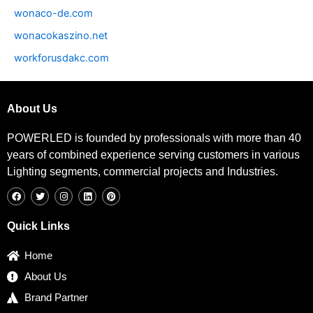
wonaco-de.com
wonacokaszino.net
workforusdakc.com
About Us
POWERLED is founded by professionals with more than 40
years of combined experience serving customers in various
Lighting segments, commercial projects and Industries.
F
T
I
L
P
a
w
n
i
i
c
i
s
n
n
e
t
t
k
t
b
t
a
e
e
Quick Links
o
e
g
d
r
o
r
r
i
e
k
a
n
s
Home
m
t
About Us
Brand Partner