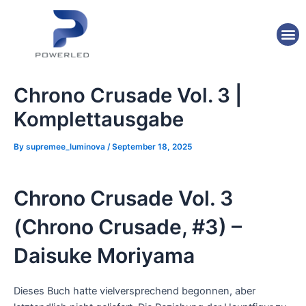
Skip
Post
to
navigation
M
content
Chrono Crusade Vol. 3 |
Komplettausgabe
By
supremee_luminova
/
September 18, 2025
Chrono Crusade Vol. 3
(Chrono Crusade, #3) –
Daisuke Moriyama
Dieses Buch hatte vielversprechend begonnen, aber